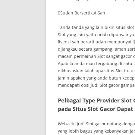
Sudah Bersertikat Sah
Tanda-tanda yang lain bikin situs Slot
Slot yang lain yaitu udah dipunyainya 
lisensi sah berarti udah mempunyai i
dijangkau secara gampang, aman ser
macam permainan Slot sangat gacor da
Apabila anda mau tergabung di satu di
dikhususkan ialah apa situs Slot itu u
jamin apakah yang anda butuh kedepa
mendapati opsi judi Slot gacor gamp
Pelbagai Type Provider Slo
pada Situs Slot Gacor Dapat
Web-site judi Slot gacor datang den
yang lebih bagus yang kebanyakan jara