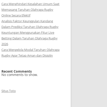
Cara Menghindari Kesalahan Umum Saat
Memasang Taruhan Olahraga Rugby
Online Secara Efektif
Analisis Faktor Keunggulan Kandang
Dalam Prediksi Taruhan Olahraga Rugby
Keuntungan Menggunakan Fitur Live
Betting Dalam Taruhan Olahraga Rugby
2026
Cara Mengelola Modal Taruhan Olahraga
Rugby Agar Tetap Aman dan Disiplin
Recent Comments
No comments to show.
Situs Toto