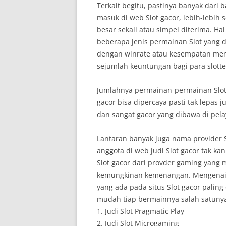
Terkait begitu, pastinya banyak dari 
masuk di web Slot gacor, lebih-lebi
besar sekali atau simpel diterima. Hal
beberapa jenis permainan Slot yang d
dengan winrate atau kesempatan mena
sejumlah keuntungan bagi para slotte
Jumlahnya permainan-permainan Slot 
gacor bisa dipercaya pasti tak lepas 
dan sangat gacor yang dibawa di pelay
Lantaran banyak juga nama provider S
anggota di web judi Slot gacor tak 
Slot gacor dari provder gaming yang
kemungkinan kemenangan. Mengenai 
yang ada pada situs Slot gacor palin
mudah tiap bermainnya salah satunya 
1. Judi Slot Pragmatic Play
2. Judi Slot Microgaming