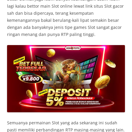
lagi kalau bettor main Slot online lewat link situs Slot gacor
sah dan bisa dipercaya, terang kesempatan
kemenangannya bakal berulang-kali lipat semakin besar
dengan ada banyaknya jenis tipe games Slot sangat gacor
ringan menang dan punya RTP paling tinggi.
Semuanya permainan Slot yang ada sekarang ini sudah
pasti memiliki perbandingan RTP masing-masing yang lain.