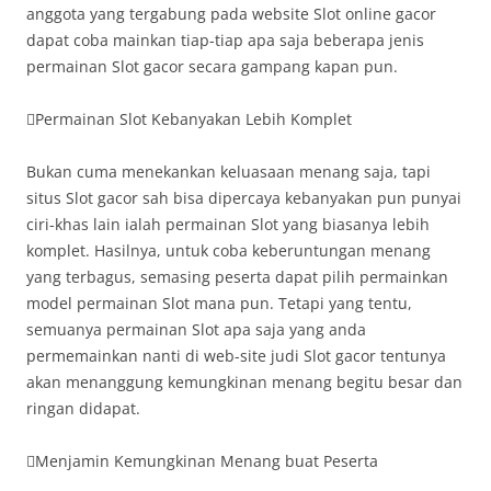
anggota yang tergabung pada website Slot online gacor
dapat coba mainkan tiap-tiap apa saja beberapa jenis
permainan Slot gacor secara gampang kapan pun.
Permainan Slot Kebanyakan Lebih Komplet
Bukan cuma menekankan keluasaan menang saja, tapi
situs Slot gacor sah bisa dipercaya kebanyakan pun punyai
ciri-khas lain ialah permainan Slot yang biasanya lebih
komplet. Hasilnya, untuk coba keberuntungan menang
yang terbagus, semasing peserta dapat pilih permainkan
model permainan Slot mana pun. Tetapi yang tentu,
semuanya permainan Slot apa saja yang anda
permemainkan nanti di web-site judi Slot gacor tentunya
akan menanggung kemungkinan menang begitu besar dan
ringan didapat.
Menjamin Kemungkinan Menang buat Peserta