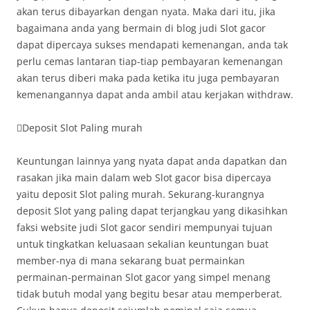
akan terus dibayarkan dengan nyata. Maka dari itu, jika
bagaimana anda yang bermain di blog judi Slot gacor
dapat dipercaya sukses mendapati kemenangan, anda tak
perlu cemas lantaran tiap-tiap pembayaran kemenangan
akan terus diberi maka pada ketika itu juga pembayaran
kemenangannya dapat anda ambil atau kerjakan withdraw.
Deposit Slot Paling murah
Keuntungan lainnya yang nyata dapat anda dapatkan dan
rasakan jika main dalam web Slot gacor bisa dipercaya
yaitu deposit Slot paling murah. Sekurang-kurangnya
deposit Slot yang paling dapat terjangkau yang dikasihkan
faksi website judi Slot gacor sendiri mempunyai tujuan
untuk tingkatkan keluasaan sekalian keuntungan buat
member-nya di mana sekarang buat permainkan
permainan-permainan Slot gacor yang simpel menang
tidak butuh modal yang begitu besar atau memperberat.