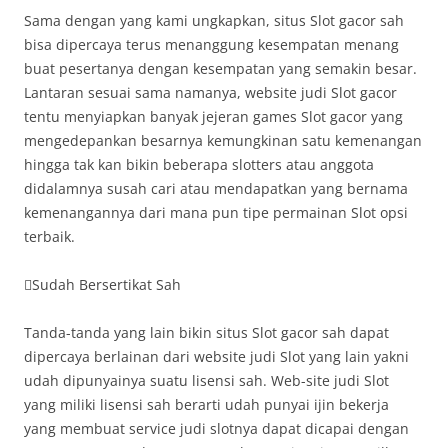
Sama dengan yang kami ungkapkan, situs Slot gacor sah
bisa dipercaya terus menanggung kesempatan menang
buat pesertanya dengan kesempatan yang semakin besar.
Lantaran sesuai sama namanya, website judi Slot gacor
tentu menyiapkan banyak jejeran games Slot gacor yang
mengedepankan besarnya kemungkinan satu kemenangan
hingga tak kan bikin beberapa slotters atau anggota
didalamnya susah cari atau mendapatkan yang bernama
kemenangannya dari mana pun tipe permainan Slot opsi
terbaik.
Sudah Bersertikat Sah
Tanda-tanda yang lain bikin situs Slot gacor sah dapat
dipercaya berlainan dari website judi Slot yang lain yakni
udah dipunyainya suatu lisensi sah. Web-site judi Slot
yang miliki lisensi sah berarti udah punyai ijin bekerja
yang membuat service judi slotnya dapat dicapai dengan