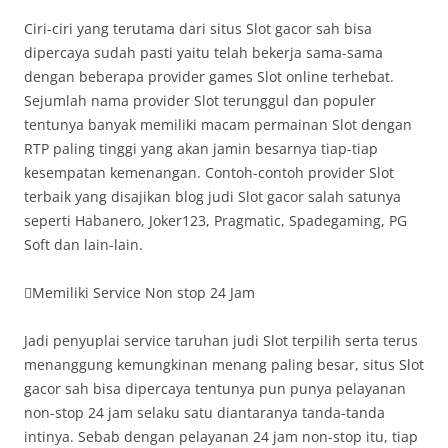
Ciri-ciri yang terutama dari situs Slot gacor sah bisa
dipercaya sudah pasti yaitu telah bekerja sama-sama
dengan beberapa provider games Slot online terhebat.
Sejumlah nama provider Slot terunggul dan populer
tentunya banyak memiliki macam permainan Slot dengan
RTP paling tinggi yang akan jamin besarnya tiap-tiap
kesempatan kemenangan. Contoh-contoh provider Slot
terbaik yang disajikan blog judi Slot gacor salah satunya
seperti Habanero, Joker123, Pragmatic, Spadegaming, PG
Soft dan lain-lain.
Memiliki Service Non stop 24 Jam
Jadi penyuplai service taruhan judi Slot terpilih serta terus
menanggung kemungkinan menang paling besar, situs Slot
gacor sah bisa dipercaya tentunya pun punya pelayanan
non-stop 24 jam selaku satu diantaranya tanda-tanda
intinya. Sebab dengan pelayanan 24 jam non-stop itu, tiap