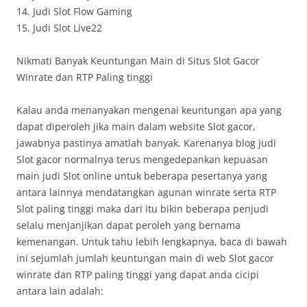
14. Judi Slot Flow Gaming
15. Judi Slot Live22
Nikmati Banyak Keuntungan Main di Situs Slot Gacor
Winrate dan RTP Paling tinggi
Kalau anda menanyakan mengenai keuntungan apa yang
dapat diperoleh jika main dalam website Slot gacor,
jawabnya pastinya amatlah banyak. Karenanya blog judi
Slot gacor normalnya terus mengedepankan kepuasan
main judi Slot online untuk beberapa pesertanya yang
antara lainnya mendatangkan agunan winrate serta RTP
Slot paling tinggi maka dari itu bikin beberapa penjudi
selalu menjanjikan dapat peroleh yang bernama
kemenangan. Untuk tahu lebih lengkapnya, baca di bawah
ini sejumlah jumlah keuntungan main di web Slot gacor
winrate dan RTP paling tinggi yang dapat anda cicipi
antara lain adalah: