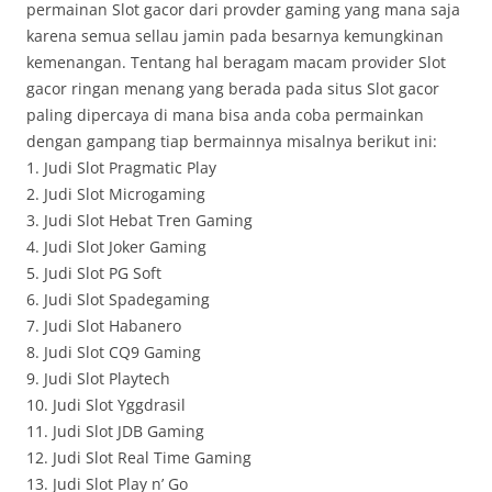
permainan Slot gacor dari provder gaming yang mana saja
karena semua sellau jamin pada besarnya kemungkinan
kemenangan. Tentang hal beragam macam provider Slot
gacor ringan menang yang berada pada situs Slot gacor
paling dipercaya di mana bisa anda coba permainkan
dengan gampang tiap bermainnya misalnya berikut ini:
1. Judi Slot Pragmatic Play
2. Judi Slot Microgaming
3. Judi Slot Hebat Tren Gaming
4. Judi Slot Joker Gaming
5. Judi Slot PG Soft
6. Judi Slot Spadegaming
7. Judi Slot Habanero
8. Judi Slot CQ9 Gaming
9. Judi Slot Playtech
10. Judi Slot Yggdrasil
11. Judi Slot JDB Gaming
12. Judi Slot Real Time Gaming
13. Judi Slot Play n’ Go