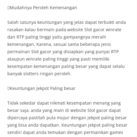
Mudahnya Peroleh Kemenangan
Salah satunya keuntungan yang jelas dapat terbukti anda
rasakan kalau bermain pada website Slot gacor winrate
dan RTP paling tinggi yaitu gampangnya meraih
kemenangan. Karena, sesuai sama beberapa jenis
permainan Slot gacor yang disiapkan yang punyai RTP
ataupun winrate paling tinggi yang pasti memiliki
kesempatan kemenangan paling besar yang dapat selalu
banyak slotters ringan peroleh.
Keuntungan Jekpot Paling besar
Tidak sekedar dapat nikmati kesempatan menang yang
besar saja, anda yang main di website Slot gacor dapat
dipercaya pastilah pula mujur dengan jekpot paling besar
yang bisa anda dapatkan. Keuntungan jekpot paling besar
sendiri dapat anda temukan dengan permainkan games