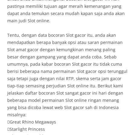
pastinya memiliki tujuan agar meraih kemenangan yang
dapat anda temukan secara mudah kapan saja anda akan
main judi Slot online.
Tentu, dengan data bocoran Slot gacor itu, anda akan
mendapatkan berapa banyak opsi atau saran permainan
Slot amat gacor dengan kemungkinan menang paling
besar dengan gampang yang dapat anda coba. Sebab
umumnya, pada kabar bocoran Slot gacor itu tidak cuma
berisi beberapa nama permainan Slot gacor opsi terunggul
saja tetapi juga dengan nilai RTP, skema serta jam gacor
tiap-tiap semasing perjudian Slot online itu. Berikut kami
jelaskan daftar bocoran Slot sangat gacor ini hari dengan
beberapa model permainan Slot online ringan menang
yang bisa dicoba lewat web Slot gacor sah di Indonesia
misalnya:
Great Rhino Megaways
Starlight Princess