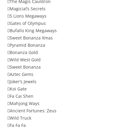
The Magis Cauldron
Magicial’s Secrets
5 Lions Megaways
Gates of Olympus
Bufallo King Megaways
Sweet Bonanza Xmas
Pyramid Bonanza
Bonanza Gold
Wild West Gold
Sweet Bonanza
Aztec Gems
Joker’s Jewels
Koi Gate
Fa Cai Shen
Mahjong Ways
Ancient Fortunes: Zeus
Wild Truck
Fa Fa Fa