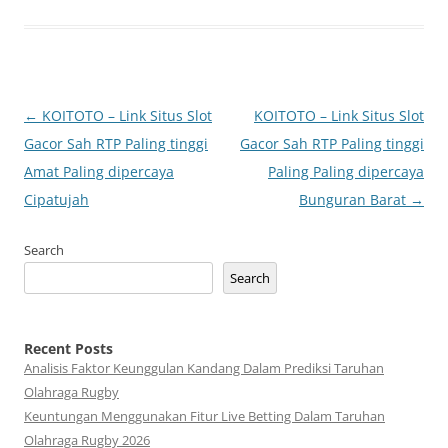
Post
←
KOITOTO – Link Situs Slot
KOITOTO – Link Situs Slot
navigation
Gacor Sah RTP Paling tinggi
Gacor Sah RTP Paling tinggi
Amat Paling dipercaya
Paling Paling dipercaya
Cipatujah
Bunguran Barat
→
Search
Search
Recent Posts
Analisis Faktor Keunggulan Kandang Dalam Prediksi Taruhan
Olahraga Rugby
Keuntungan Menggunakan Fitur Live Betting Dalam Taruhan
Olahraga Rugby 2026