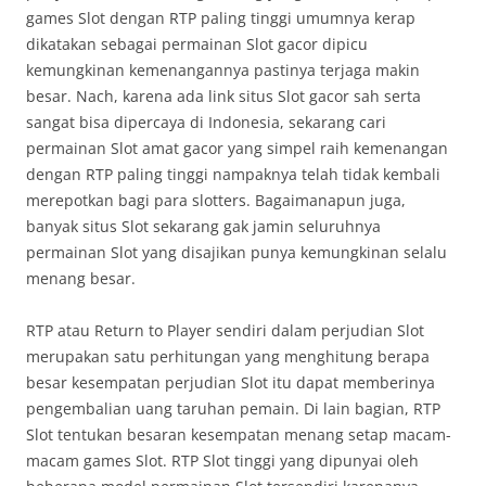
games Slot dengan RTP paling tinggi umumnya kerap
dikatakan sebagai permainan Slot gacor dipicu
kemungkinan kemenangannya pastinya terjaga makin
besar. Nach, karena ada link situs Slot gacor sah serta
sangat bisa dipercaya di Indonesia, sekarang cari
permainan Slot amat gacor yang simpel raih kemenangan
dengan RTP paling tinggi nampaknya telah tidak kembali
merepotkan bagi para slotters. Bagaimanapun juga,
banyak situs Slot sekarang gak jamin seluruhnya
permainan Slot yang disajikan punya kemungkinan selalu
menang besar.
RTP atau Return to Player sendiri dalam perjudian Slot
merupakan satu perhitungan yang menghitung berapa
besar kesempatan perjudian Slot itu dapat memberinya
pengembalian uang taruhan pemain. Di lain bagian, RTP
Slot tentukan besaran kesempatan menang setap macam-
macam games Slot. RTP Slot tinggi yang dipunyai oleh