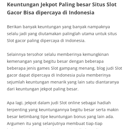
Keuntungan Jekpot Paling besar Situs Slot
Gacor Bisa dipercaya di Indonesia
Berikan banyak keuntungan yang banyak nampaknya
selalu jadi yang diutamakan palinglah utama untuk situs
Slot gacor paling dipercaya di Indonesia.
Selainnya tersohor selalu memberinya kemungkinan
kemenangan yang begitu besar dengan beberapa
beberapa jenis games Slot gampang menang, blog judi Slot
gacor dapat dipercaya di Indonesia pula memberinya
sejumlah keuntungan menarik yang lain satu diantaranya
dari keuntungan jekpot paling besar.
Apa lagi, jekpot dalam judi Slot online sebagai hadiah
terpenting yang keuntungannya begitu besar serta makin
besar ketimbang tipe keuntungan bonus yang lain ada.
Argumen itu yang selanjutnya membuat tiap-tiap