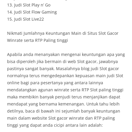
13. Judi Slot Play n’ Go
14. Judi Slot Flow Gaming
15. Judi Slot Live22
Nikmati Jumlahnya Keuntungan Main di Situs Slot Gacor
Winrate serta RTP Paling tinggi
Apabila anda menanyakan mengenai keuntungan apa yang
bisa diperoleh jika bermain di web Slot gacor, jawabnya
pastinya sangat banyak. Masalahnya blog judi Slot gacor
normalnya terus mengedepankan kepuasan main judi Slot
online bagi para pesertanya yang antara lainnya
mendatangkan agunan winrate serta RTP Slot paling tinggi
maka membikin banyak penjudi terus menjanjikan dapat
mendapat yang bernama kemenangan. Untuk tahu lebih
detilnya, baca di bawah ini sejumlah banyak keuntungan
main dalam website Slot gacor winrate dan RTP paling
tinggi yang dapat anda cicipi antara lain adalah: