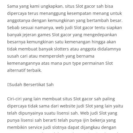
Sama yang kami ungkapkan, situs Slot gacor sah bisa
dipercaya terus menanggung kesempatan menang untuk
anggotanya dengan kemungkinan yang bertambah besar.
Sebab sesuai namanya, web judi Slot gacor tentu siapkan
banyak jejeran games Slot gacor yang mengedepankan
besarnya kemungkinan satu kemenangan hingga akan
tidak membuat banyak slotters atau anggota didalamnya
susah cari atau memperoleh yang bernama
kemenangannya atas mana pun type permainan Slot
alternatif terbaik.
Sudah Bersertikat Sah
Ciri-ciri yang lain membuat situs Slot gacor sah paling
dipercaya tidak sama dari website judi Slot yang lain yaitu
telah dipunyainya suatu lisensi sah. Web judi Slot yang
punya lisensi sah berarti telah punya ijin bekerja yang
membikin service judi slotnya dapat dijangkau dengan