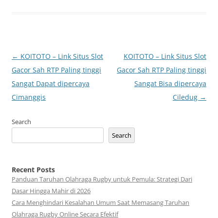
Post
←
KOITOTO – Link Situs Slot
KOITOTO – Link Situs Slot
navigation
Gacor Sah RTP Paling tinggi
Gacor Sah RTP Paling tinggi
Sangat Dapat dipercaya
Sangat Bisa dipercaya
Cimanggis
Ciledug
→
Search
Search
Recent Posts
Panduan Taruhan Olahraga Rugby untuk Pemula: Strategi Dari
Dasar Hingga Mahir di 2026
Cara Menghindari Kesalahan Umum Saat Memasang Taruhan
Olahraga Rugby Online Secara Efektif