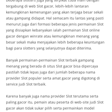
beberapa slotters juga yang terpikat coba main dengan
tergabung di web Slot gacor, lebih-lebih lantaran
kemungkinan kemenangan yang akan terjaga besar sekali
atau gampang didapat. Hal semacam itu lantas yang pasti
menurut juga dari formasi beberapa jenis permainan Slot
yang disiapkan kebanyakan ialah permainan Slot online
gacor dengan winrate atau kemungkinan menang yang
besar sekali maka menjajakan lebih beberapa keuntungan
bagi para slotters yang selanjutnya dapat diterima.
Banyak permainan-permainan Slot terbaik gampang
menang yang berada di situs Slot gacor bisa dipercaya
pastilah tidak lepas juga dari jumlah beberapa nama
provider Slot populer serta amat gacor yang digotong di
service judi Slot terbaik.
Karena banyak juga nama provider Slot terutama serta
paling gacor itu, pemain atau peserta di web-site judi Slot
gacor akan tidak sukar pilih serta permainkan model