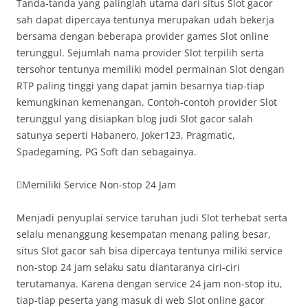
Tanda-tanda yang palinglah utama dari situs Slot gacor
sah dapat dipercaya tentunya merupakan udah bekerja
bersama dengan beberapa provider games Slot online
terunggul. Sejumlah nama provider Slot terpilih serta
tersohor tentunya memiliki model permainan Slot dengan
RTP paling tinggi yang dapat jamin besarnya tiap-tiap
kemungkinan kemenangan. Contoh-contoh provider Slot
terunggul yang disiapkan blog judi Slot gacor salah
satunya seperti Habanero, Joker123, Pragmatic,
Spadegaming, PG Soft dan sebagainya.
Memiliki Service Non-stop 24 Jam
Menjadi penyuplai service taruhan judi Slot terhebat serta
selalu menanggung kesempatan menang paling besar,
situs Slot gacor sah bisa dipercaya tentunya miliki service
non-stop 24 jam selaku satu diantaranya ciri-ciri
terutamanya. Karena dengan service 24 jam non-stop itu,
tiap-tiap peserta yang masuk di web Slot online gacor