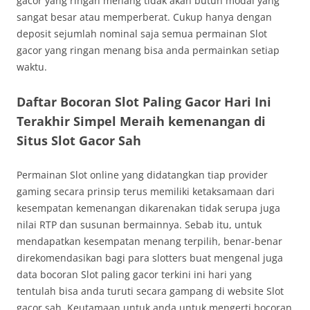
gacor yang ringan menang tidak akan butuh modal yang
sangat besar atau memperberat. Cukup hanya dengan
deposit sejumlah nominal saja semua permainan Slot
gacor yang ringan menang bisa anda permainkan setiap
waktu.
Daftar Bocoran Slot Paling Gacor Hari Ini
Terakhir Simpel Meraih kemenangan di
Situs Slot Gacor Sah
Permainan Slot online yang didatangkan tiap provider
gaming secara prinsip terus memiliki ketaksamaan dari
kesempatan kemenangan dikarenakan tidak serupa juga
nilai RTP dan susunan bermainnya. Sebab itu, untuk
mendapatkan kesempatan menang terpilih, benar-benar
direkomendasikan bagi para slotters buat mengenal juga
data bocoran Slot paling gacor terkini ini hari yang
tentulah bisa anda turuti secara gampang di website Slot
gacor sah. Keutamaan untuk anda untuk mengerti bocoran