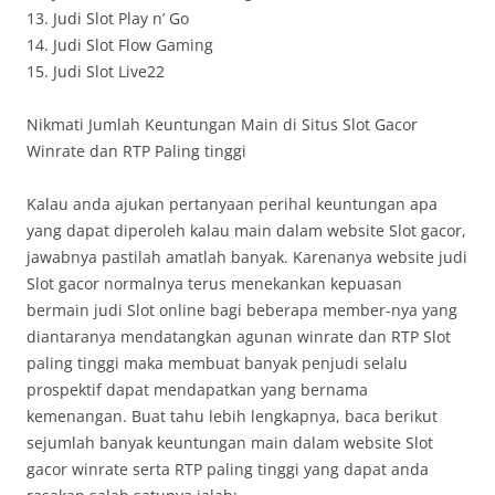
13. Judi Slot Play n’ Go
14. Judi Slot Flow Gaming
15. Judi Slot Live22
Nikmati Jumlah Keuntungan Main di Situs Slot Gacor
Winrate dan RTP Paling tinggi
Kalau anda ajukan pertanyaan perihal keuntungan apa
yang dapat diperoleh kalau main dalam website Slot gacor,
jawabnya pastilah amatlah banyak. Karenanya website judi
Slot gacor normalnya terus menekankan kepuasan
bermain judi Slot online bagi beberapa member-nya yang
diantaranya mendatangkan agunan winrate dan RTP Slot
paling tinggi maka membuat banyak penjudi selalu
prospektif dapat mendapatkan yang bernama
kemenangan. Buat tahu lebih lengkapnya, baca berikut
sejumlah banyak keuntungan main dalam website Slot
gacor winrate serta RTP paling tinggi yang dapat anda