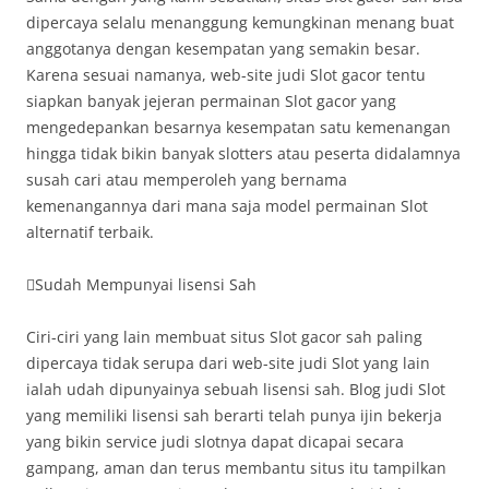
dipercaya selalu menanggung kemungkinan menang buat
anggotanya dengan kesempatan yang semakin besar.
Karena sesuai namanya, web-site judi Slot gacor tentu
siapkan banyak jejeran permainan Slot gacor yang
mengedepankan besarnya kesempatan satu kemenangan
hingga tidak bikin banyak slotters atau peserta didalamnya
susah cari atau memperoleh yang bernama
kemenangannya dari mana saja model permainan Slot
alternatif terbaik.
Sudah Mempunyai lisensi Sah
Ciri-ciri yang lain membuat situs Slot gacor sah paling
dipercaya tidak serupa dari web-site judi Slot yang lain
ialah udah dipunyainya sebuah lisensi sah. Blog judi Slot
yang memiliki lisensi sah berarti telah punya ijin bekerja
yang bikin service judi slotnya dapat dicapai secara
gampang, aman dan terus membantu situs itu tampilkan