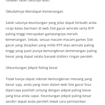
rasakan salah satunya ialah:
Mudahnya Mendapat Kemenangan
Salah satunya keuntungan yang jelas dapat terbukti anda
cicipi kalau bermain di web Slot gacor winrate serta RTP
paling tinggi merupakan gampangnya meraih
kemenangan. Sebab, sesuai macam-macam games Slot
gacor yang disajikan yang miliki RTP atau winrate paling
tinggi yang pasti punya kemungkinan kemenangan paling
besar yang dapat selalu banyak slotters ringan peroleh.
Keuntungan Jekpot Paling besar
Tidak hanya dapat nikmati kemungkinan menang yang
besar saja, anda yang main dalam web Slot gacor bisa
dipercaya pastilah untung dengan jekpot paling besar
yang bisa anda capai. Keuntungan jekpot paling besar
sendiri dapat anda peroleh lewat cara permainkan