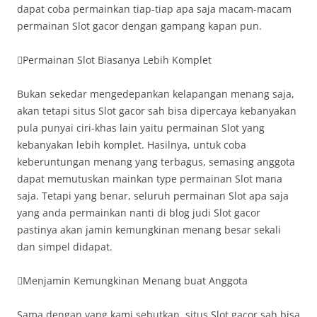
dapat coba permainkan tiap-tiap apa saja macam-macam
permainan Slot gacor dengan gampang kapan pun.
Permainan Slot Biasanya Lebih Komplet
Bukan sekedar mengedepankan kelapangan menang saja,
akan tetapi situs Slot gacor sah bisa dipercaya kebanyakan
pula punyai ciri-khas lain yaitu permainan Slot yang
kebanyakan lebih komplet. Hasilnya, untuk coba
keberuntungan menang yang terbagus, semasing anggota
dapat memutuskan mainkan type permainan Slot mana
saja. Tetapi yang benar, seluruh permainan Slot apa saja
yang anda permainkan nanti di blog judi Slot gacor
pastinya akan jamin kemungkinan menang besar sekali
dan simpel didapat.
Menjamin Kemungkinan Menang buat Anggota
Sama dengan yang kami sebutkan, situs Slot gacor sah bisa