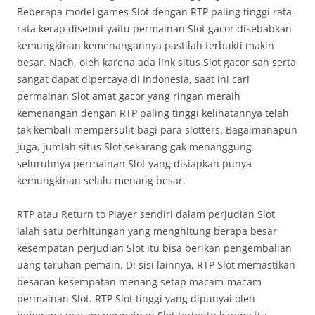
Beberapa model games Slot dengan RTP paling tinggi rata-
rata kerap disebut yaitu permainan Slot gacor disebabkan
kemungkinan kemenangannya pastilah terbukti makin
besar. Nach, oleh karena ada link situs Slot gacor sah serta
sangat dapat dipercaya di Indonesia, saat ini cari
permainan Slot amat gacor yang ringan meraih
kemenangan dengan RTP paling tinggi kelihatannya telah
tak kembali mempersulit bagi para slotters. Bagaimanapun
juga, jumlah situs Slot sekarang gak menanggung
seluruhnya permainan Slot yang disiapkan punya
kemungkinan selalu menang besar.
RTP atau Return to Player sendiri dalam perjudian Slot
ialah satu perhitungan yang menghitung berapa besar
kesempatan perjudian Slot itu bisa berikan pengembalian
uang taruhan pemain. Di sisi lainnya, RTP Slot memastikan
besaran kesempatan menang setap macam-macam
permainan Slot. RTP Slot tinggi yang dipunyai oleh