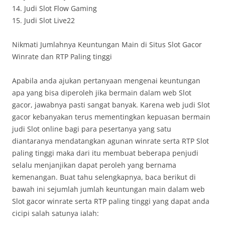
14. Judi Slot Flow Gaming
15. Judi Slot Live22
Nikmati Jumlahnya Keuntungan Main di Situs Slot Gacor
Winrate dan RTP Paling tinggi
Apabila anda ajukan pertanyaan mengenai keuntungan
apa yang bisa diperoleh jika bermain dalam web Slot
gacor, jawabnya pasti sangat banyak. Karena web judi Slot
gacor kebanyakan terus mementingkan kepuasan bermain
judi Slot online bagi para pesertanya yang satu
diantaranya mendatangkan agunan winrate serta RTP Slot
paling tinggi maka dari itu membuat beberapa penjudi
selalu menjanjikan dapat peroleh yang bernama
kemenangan. Buat tahu selengkapnya, baca berikut di
bawah ini sejumlah jumlah keuntungan main dalam web
Slot gacor winrate serta RTP paling tinggi yang dapat anda
cicipi salah satunya ialah: