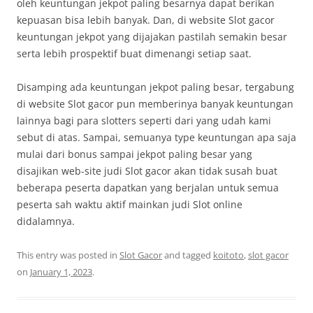
oleh keuntungan jekpot paling besarnya dapat berikan
kepuasan bisa lebih banyak. Dan, di website Slot gacor
keuntungan jekpot yang dijajakan pastilah semakin besar
serta lebih prospektif buat dimenangi setiap saat.
Disamping ada keuntungan jekpot paling besar, tergabung
di website Slot gacor pun memberinya banyak keuntungan
lainnya bagi para slotters seperti dari yang udah kami
sebut di atas. Sampai, semuanya type keuntungan apa saja
mulai dari bonus sampai jekpot paling besar yang
disajikan web-site judi Slot gacor akan tidak susah buat
beberapa peserta dapatkan yang berjalan untuk semua
peserta sah waktu aktif mainkan judi Slot online
didalamnya.
This entry was posted in
Slot Gacor
and tagged
koitoto
,
slot gacor
on
January 1, 2023
.