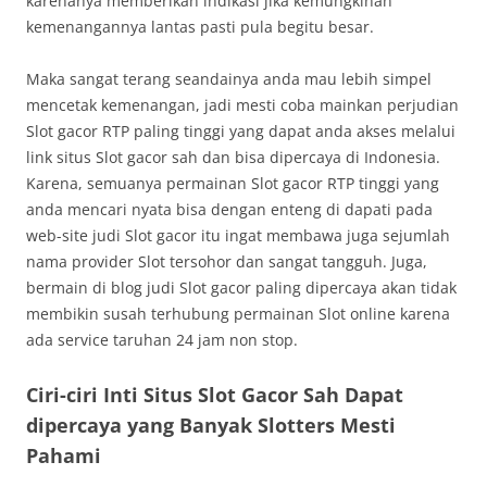
karenanya memberikan indikasi jika kemungkinan
kemenangannya lantas pasti pula begitu besar.
Maka sangat terang seandainya anda mau lebih simpel
mencetak kemenangan, jadi mesti coba mainkan perjudian
Slot gacor RTP paling tinggi yang dapat anda akses melalui
link situs Slot gacor sah dan bisa dipercaya di Indonesia.
Karena, semuanya permainan Slot gacor RTP tinggi yang
anda mencari nyata bisa dengan enteng di dapati pada
web-site judi Slot gacor itu ingat membawa juga sejumlah
nama provider Slot tersohor dan sangat tangguh. Juga,
bermain di blog judi Slot gacor paling dipercaya akan tidak
membikin susah terhubung permainan Slot online karena
ada service taruhan 24 jam non stop.
Ciri-ciri Inti Situs Slot Gacor Sah Dapat
dipercaya yang Banyak Slotters Mesti
Pahami