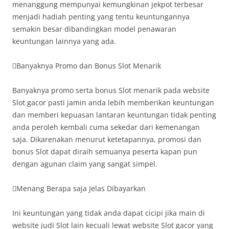
menanggung mempunyai kemungkinan jekpot terbesar
menjadi hadiah penting yang tentu keuntungannya
semakin besar dibandingkan model penawaran
keuntungan lainnya yang ada.
Banyaknya Promo dan Bonus Slot Menarik
Banyaknya promo serta bonus Slot menarik pada website
Slot gacor pasti jamin anda lebih memberikan keuntungan
dan memberi kepuasan lantaran keuntungan tidak penting
anda peroleh kembali cuma sekedar dari kemenangan
saja. Dikarenakan menurut ketetapannya, promosi dan
bonus Slot dapat diraih semuanya peserta kapan pun
dengan agunan claim yang sangat simpel.
Menang Berapa saja Jelas Dibayarkan
Ini keuntungan yang tidak anda dapat cicipi jika main di
website judi Slot lain kecuali lewat website Slot gacor yang