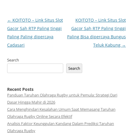
Post
←
KOITOTO – Link Situs Slot
KOITOTO – Link Situs Slot
navigation
Gacor Sah RTP Paling tinggi
Gacor Sah RTP Paling tinggi
Paling Paling dipercaya
Paling Bisa dipercaya Bungus
Cadasari
Teluk Kabung
→
Search
Search
Recent Posts
Panduan Taruhan Olahraga Rugby untuk Pemula: Strategi Dari
Dasar Hingga Mahir di 2026
Cara Menghindari Kesalahan Umum Saat Memasang Taruhan
Olahraga Rugby Online Secara Efektif
Analisis Faktor Keunggulan Kandang Dalam Prediksi Taruhan
Olahraga Rugby