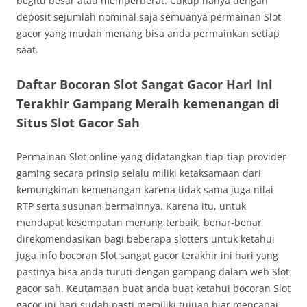
begitu besar atau memperberat. Cukup hanya dengan
deposit sejumlah nominal saja semuanya permainan Slot
gacor yang mudah menang bisa anda permainkan setiap
saat.
Daftar Bocoran Slot Sangat Gacor Hari Ini
Terakhir Gampang Meraih kemenangan di
Situs Slot Gacor Sah
Permainan Slot online yang didatangkan tiap-tiap provider
gaming secara prinsip selalu miliki ketaksamaan dari
kemungkinan kemenangan karena tidak sama juga nilai
RTP serta susunan bermainnya. Karena itu, untuk
mendapat kesempatan menang terbaik, benar-benar
direkomendasikan bagi beberapa slotters untuk ketahui
juga info bocoran Slot sangat gacor terakhir ini hari yang
pastinya bisa anda turuti dengan gampang dalam web Slot
gacor sah. Keutamaan buat anda buat ketahui bocoran Slot
gacor ini hari sudah pasti memiliki tujuan biar mencapai