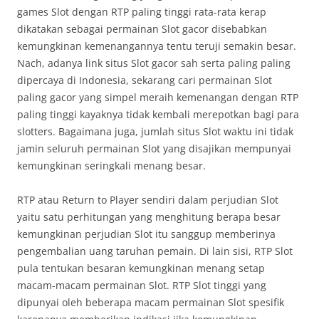
games Slot dengan RTP paling tinggi rata-rata kerap
dikatakan sebagai permainan Slot gacor disebabkan
kemungkinan kemenangannya tentu teruji semakin besar.
Nach, adanya link situs Slot gacor sah serta paling paling
dipercaya di Indonesia, sekarang cari permainan Slot
paling gacor yang simpel meraih kemenangan dengan RTP
paling tinggi kayaknya tidak kembali merepotkan bagi para
slotters. Bagaimana juga, jumlah situs Slot waktu ini tidak
jamin seluruh permainan Slot yang disajikan mempunyai
kemungkinan seringkali menang besar.
RTP atau Return to Player sendiri dalam perjudian Slot
yaitu satu perhitungan yang menghitung berapa besar
kemungkinan perjudian Slot itu sanggup memberinya
pengembalian uang taruhan pemain. Di lain sisi, RTP Slot
pula tentukan besaran kemungkinan menang setap
macam-macam permainan Slot. RTP Slot tinggi yang
dipunyai oleh beberapa macam permainan Slot spesifik