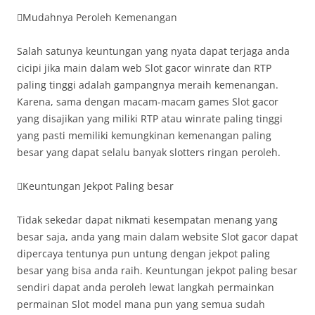
Mudahnya Peroleh Kemenangan
Salah satunya keuntungan yang nyata dapat terjaga anda
cicipi jika main dalam web Slot gacor winrate dan RTP
paling tinggi adalah gampangnya meraih kemenangan.
Karena, sama dengan macam-macam games Slot gacor
yang disajikan yang miliki RTP atau winrate paling tinggi
yang pasti memiliki kemungkinan kemenangan paling
besar yang dapat selalu banyak slotters ringan peroleh.
Keuntungan Jekpot Paling besar
Tidak sekedar dapat nikmati kesempatan menang yang
besar saja, anda yang main dalam website Slot gacor dapat
dipercaya tentunya pun untung dengan jekpot paling
besar yang bisa anda raih. Keuntungan jekpot paling besar
sendiri dapat anda peroleh lewat langkah permainkan
permainan Slot model mana pun yang semua sudah