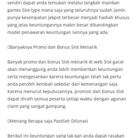
sendiri dapat anda temukan melalui langkah mainkan
games Slot type mana saja yang seluruhnya sudah jamin
punya kesempatan jekpot terbesar menjadi hadiah khusus
yang jelas keuntungannya makin besar dibandingkan
model penawaran keuntungan lainnya yang ada.
Banyaknya Promo dan Bonus Slot Menarik
Banyak promo dan bonus Slot menarik di web Slot gacor
akan menanggung anda lebih memberikan keuntungan
serta mengesankan karena keuntungan telah tak perlu
anda peroleh kembali sekedar dari kemenangan saja.
Karena menurut keputusannya, promosi dan bonus Slot
dapat diraih semua peserta setiap waktu dengan agunan
claim yang sangat gampang.
Menang Berapa saja Pastilah Dilunasi
Berikut ini keuntungan yang tak kan anda dapat rasakan