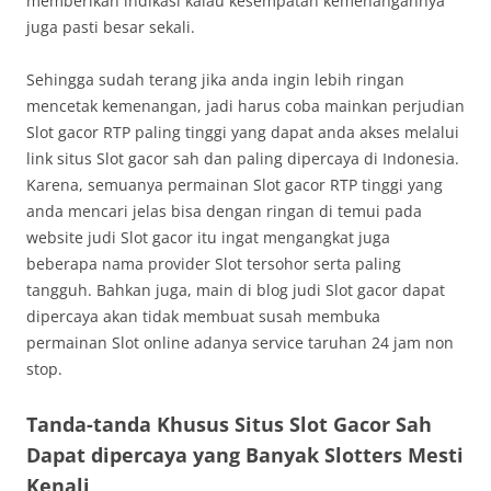
memberikan indikasi kalau kesempatan kemenangannya
juga pasti besar sekali.
Sehingga sudah terang jika anda ingin lebih ringan
mencetak kemenangan, jadi harus coba mainkan perjudian
Slot gacor RTP paling tinggi yang dapat anda akses melalui
link situs Slot gacor sah dan paling dipercaya di Indonesia.
Karena, semuanya permainan Slot gacor RTP tinggi yang
anda mencari jelas bisa dengan ringan di temui pada
website judi Slot gacor itu ingat mengangkat juga
beberapa nama provider Slot tersohor serta paling
tangguh. Bahkan juga, main di blog judi Slot gacor dapat
dipercaya akan tidak membuat susah membuka
permainan Slot online adanya service taruhan 24 jam non
stop.
Tanda-tanda Khusus Situs Slot Gacor Sah
Dapat dipercaya yang Banyak Slotters Mesti
Kenali