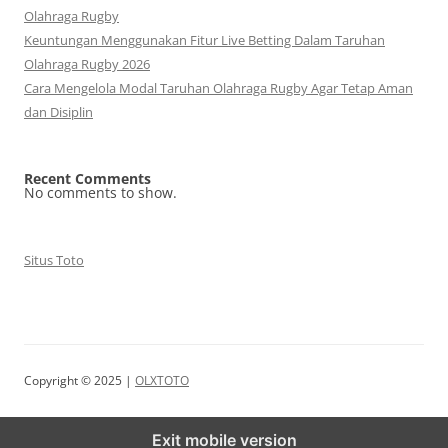
Olahraga Rugby
Keuntungan Menggunakan Fitur Live Betting Dalam Taruhan
Olahraga Rugby 2026
Cara Mengelola Modal Taruhan Olahraga Rugby Agar Tetap Aman
dan Disiplin
Recent Comments
No comments to show.
Situs Toto
Copyright © 2025 |
OLXTOTO
Exit mobile version