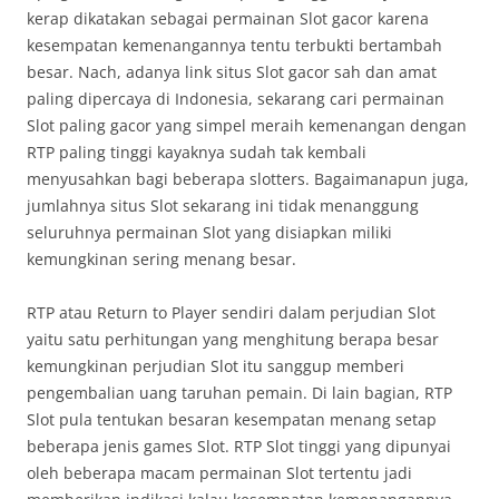
kerap dikatakan sebagai permainan Slot gacor karena
kesempatan kemenangannya tentu terbukti bertambah
besar. Nach, adanya link situs Slot gacor sah dan amat
paling dipercaya di Indonesia, sekarang cari permainan
Slot paling gacor yang simpel meraih kemenangan dengan
RTP paling tinggi kayaknya sudah tak kembali
menyusahkan bagi beberapa slotters. Bagaimanapun juga,
jumlahnya situs Slot sekarang ini tidak menanggung
seluruhnya permainan Slot yang disiapkan miliki
kemungkinan sering menang besar.
RTP atau Return to Player sendiri dalam perjudian Slot
yaitu satu perhitungan yang menghitung berapa besar
kemungkinan perjudian Slot itu sanggup memberi
pengembalian uang taruhan pemain. Di lain bagian, RTP
Slot pula tentukan besaran kesempatan menang setap
beberapa jenis games Slot. RTP Slot tinggi yang dipunyai
oleh beberapa macam permainan Slot tertentu jadi