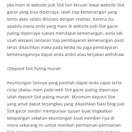
jika main di website judi Slot lain kecuali lewat website Slot
gacor yang bisa dipercaya, ialah tiap kemenangan yang
tentu akan selalu dilunasi dengan realitas. Karena itu,
apabila mana anda yang main di website judi Slot gacor
paling dipercaya sukses mendapat kemenangan, anda tak
usah waswas lantaran tiap pembayaran kemenangan pasti
terus dikasihkan maka pada ketika itu juga pembayaran
kemenangannya dapat anda ambil atau kerjakan withdraw.
Deposit Slot Paling murah
Keuntungan lainnya yang pastilah dapat anda capai serta
cicipi jikalau main pada web Slot gacor paling dipercaya
ialah deposit Slot paling murah. Minimum deposit Slot
yang amat dapat terjangkau yang dikasihkan faksi blog judi
Slot gacor sendiri mempunyai tujuan buat tingkatkan
kelapangan sekalian keuntungan buat member-nya di
mana sekarang ini untuk mainkan permainan-permainan