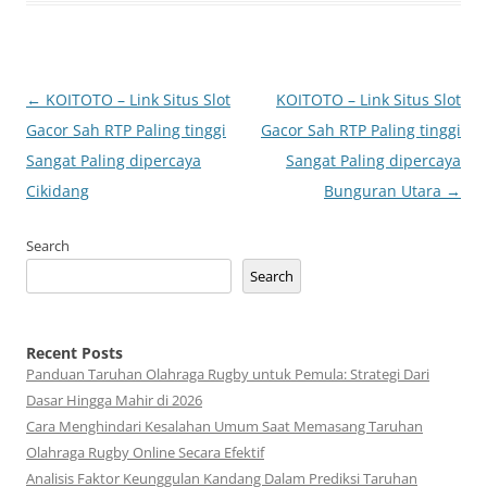
Post
←
KOITOTO – Link Situs Slot
KOITOTO – Link Situs Slot
navigation
Gacor Sah RTP Paling tinggi
Gacor Sah RTP Paling tinggi
Sangat Paling dipercaya
Sangat Paling dipercaya
Cikidang
Bunguran Utara
→
Search
Search
Recent Posts
Panduan Taruhan Olahraga Rugby untuk Pemula: Strategi Dari
Dasar Hingga Mahir di 2026
Cara Menghindari Kesalahan Umum Saat Memasang Taruhan
Olahraga Rugby Online Secara Efektif
Analisis Faktor Keunggulan Kandang Dalam Prediksi Taruhan