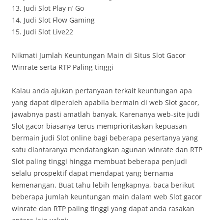
13. Judi Slot Play n’ Go
14. Judi Slot Flow Gaming
15. Judi Slot Live22
Nikmati Jumlah Keuntungan Main di Situs Slot Gacor
Winrate serta RTP Paling tinggi
Kalau anda ajukan pertanyaan terkait keuntungan apa
yang dapat diperoleh apabila bermain di web Slot gacor,
jawabnya pasti amatlah banyak. Karenanya web-site judi
Slot gacor biasanya terus memprioritaskan kepuasan
bermain judi Slot online bagi beberapa pesertanya yang
satu diantaranya mendatangkan agunan winrate dan RTP
Slot paling tinggi hingga membuat beberapa penjudi
selalu prospektif dapat mendapat yang bernama
kemenangan. Buat tahu lebih lengkapnya, baca berikut
beberapa jumlah keuntungan main dalam web Slot gacor
winrate dan RTP paling tinggi yang dapat anda rasakan