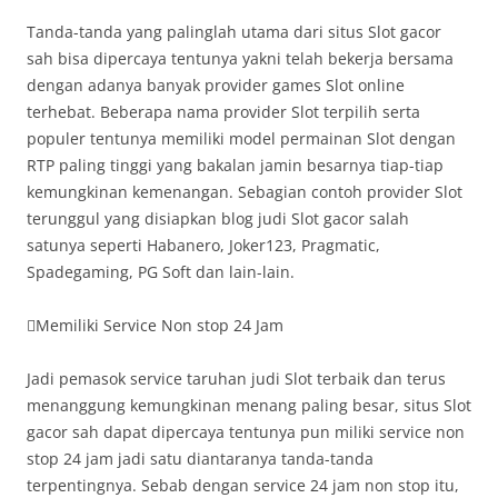
Tanda-tanda yang palinglah utama dari situs Slot gacor
sah bisa dipercaya tentunya yakni telah bekerja bersama
dengan adanya banyak provider games Slot online
terhebat. Beberapa nama provider Slot terpilih serta
populer tentunya memiliki model permainan Slot dengan
RTP paling tinggi yang bakalan jamin besarnya tiap-tiap
kemungkinan kemenangan. Sebagian contoh provider Slot
terunggul yang disiapkan blog judi Slot gacor salah
satunya seperti Habanero, Joker123, Pragmatic,
Spadegaming, PG Soft dan lain-lain.
Memiliki Service Non stop 24 Jam
Jadi pemasok service taruhan judi Slot terbaik dan terus
menanggung kemungkinan menang paling besar, situs Slot
gacor sah dapat dipercaya tentunya pun miliki service non
stop 24 jam jadi satu diantaranya tanda-tanda
terpentingnya. Sebab dengan service 24 jam non stop itu,