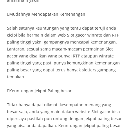
antara lain yakni:
Mudahnya Mendapatkan Kemenangan
Salah satunya keuntungan yang tentu dapat teruji anda
cicipi bila bermain dalam web Slot gacor winrate dan RTP
paling tinggi yakni gampangnya mencapai kemenangan.
Lantaran, sesuai sama macam-macam permainan Slot
gacor yang disajikan yang punyai RTP ataupun winrate
paling tinggi yang pasti punya kemungkinan kemenangan
paling besar yang dapat terus banyak slotters gampang
temukan.
Keuntungan Jekpot Paling besar
Tidak hanya dapat nikmati kesempatan menang yang
besar saja, anda yang main dalam website Slot gacor bisa
dipercaya pastilah pun untung dengan jekpot paling besar
yang bisa anda dapatkan. Keuntungan jekpot paling besar