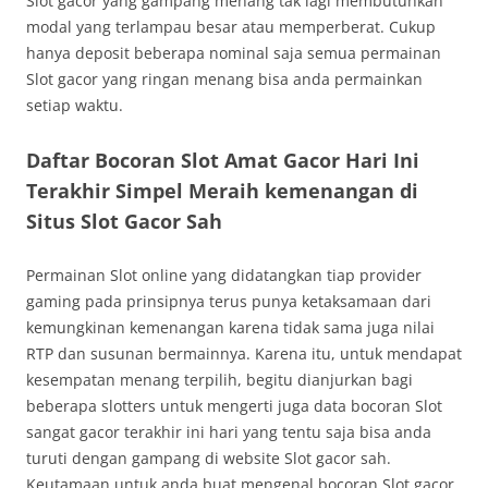
Slot gacor yang gampang menang tak lagi membutuhkan
modal yang terlampau besar atau memperberat. Cukup
hanya deposit beberapa nominal saja semua permainan
Slot gacor yang ringan menang bisa anda permainkan
setiap waktu.
Daftar Bocoran Slot Amat Gacor Hari Ini
Terakhir Simpel Meraih kemenangan di
Situs Slot Gacor Sah
Permainan Slot online yang didatangkan tiap provider
gaming pada prinsipnya terus punya ketaksamaan dari
kemungkinan kemenangan karena tidak sama juga nilai
RTP dan susunan bermainnya. Karena itu, untuk mendapat
kesempatan menang terpilih, begitu dianjurkan bagi
beberapa slotters untuk mengerti juga data bocoran Slot
sangat gacor terakhir ini hari yang tentu saja bisa anda
turuti dengan gampang di website Slot gacor sah.
Keutamaan untuk anda buat mengenal bocoran Slot gacor