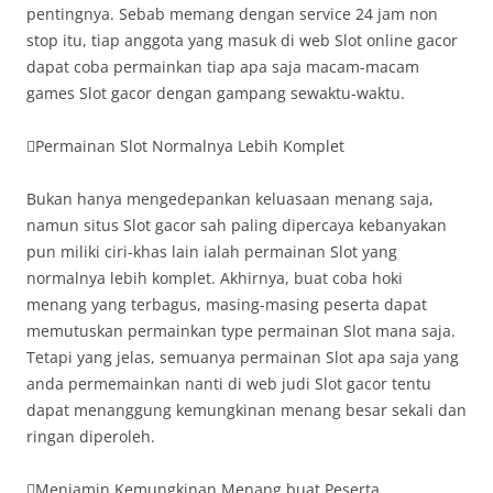
pentingnya. Sebab memang dengan service 24 jam non
stop itu, tiap anggota yang masuk di web Slot online gacor
dapat coba permainkan tiap apa saja macam-macam
games Slot gacor dengan gampang sewaktu-waktu.
Permainan Slot Normalnya Lebih Komplet
Bukan hanya mengedepankan keluasaan menang saja,
namun situs Slot gacor sah paling dipercaya kebanyakan
pun miliki ciri-khas lain ialah permainan Slot yang
normalnya lebih komplet. Akhirnya, buat coba hoki
menang yang terbagus, masing-masing peserta dapat
memutuskan permainkan type permainan Slot mana saja.
Tetapi yang jelas, semuanya permainan Slot apa saja yang
anda permemainkan nanti di web judi Slot gacor tentu
dapat menanggung kemungkinan menang besar sekali dan
ringan diperoleh.
Menjamin Kemungkinan Menang buat Peserta