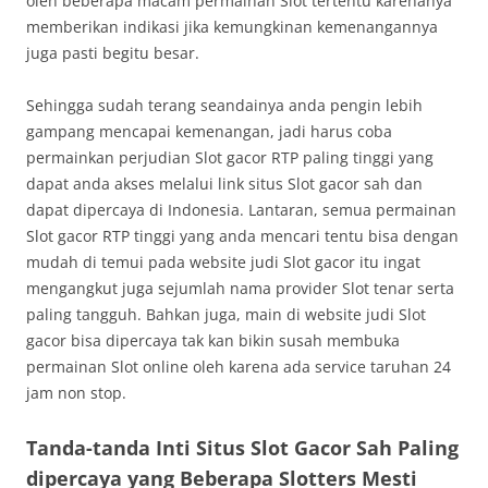
oleh beberapa macam permainan Slot tertentu karenanya
memberikan indikasi jika kemungkinan kemenangannya
juga pasti begitu besar.
Sehingga sudah terang seandainya anda pengin lebih
gampang mencapai kemenangan, jadi harus coba
permainkan perjudian Slot gacor RTP paling tinggi yang
dapat anda akses melalui link situs Slot gacor sah dan
dapat dipercaya di Indonesia. Lantaran, semua permainan
Slot gacor RTP tinggi yang anda mencari tentu bisa dengan
mudah di temui pada website judi Slot gacor itu ingat
mengangkut juga sejumlah nama provider Slot tenar serta
paling tangguh. Bahkan juga, main di website judi Slot
gacor bisa dipercaya tak kan bikin susah membuka
permainan Slot online oleh karena ada service taruhan 24
jam non stop.
Tanda-tanda Inti Situs Slot Gacor Sah Paling
dipercaya yang Beberapa Slotters Mesti