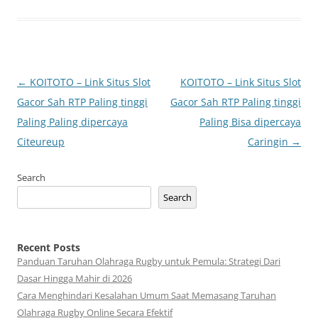
Post
←
KOITOTO – Link Situs Slot
KOITOTO – Link Situs Slot
navigation
Gacor Sah RTP Paling tinggi
Gacor Sah RTP Paling tinggi
Paling Paling dipercaya
Paling Bisa dipercaya
Citeureup
Caringin
→
Search
Search
Recent Posts
Panduan Taruhan Olahraga Rugby untuk Pemula: Strategi Dari
Dasar Hingga Mahir di 2026
Cara Menghindari Kesalahan Umum Saat Memasang Taruhan
Olahraga Rugby Online Secara Efektif