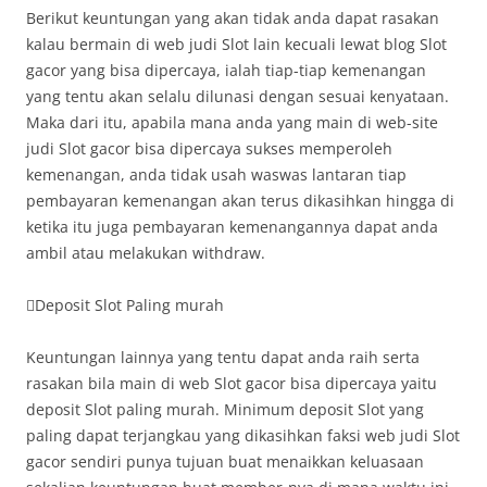
Berikut keuntungan yang akan tidak anda dapat rasakan
kalau bermain di web judi Slot lain kecuali lewat blog Slot
gacor yang bisa dipercaya, ialah tiap-tiap kemenangan
yang tentu akan selalu dilunasi dengan sesuai kenyataan.
Maka dari itu, apabila mana anda yang main di web-site
judi Slot gacor bisa dipercaya sukses memperoleh
kemenangan, anda tidak usah waswas lantaran tiap
pembayaran kemenangan akan terus dikasihkan hingga di
ketika itu juga pembayaran kemenangannya dapat anda
ambil atau melakukan withdraw.
Deposit Slot Paling murah
Keuntungan lainnya yang tentu dapat anda raih serta
rasakan bila main di web Slot gacor bisa dipercaya yaitu
deposit Slot paling murah. Minimum deposit Slot yang
paling dapat terjangkau yang dikasihkan faksi web judi Slot
gacor sendiri punya tujuan buat menaikkan keluasaan