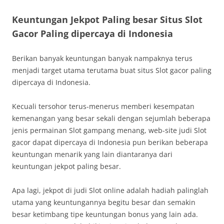
Keuntungan Jekpot Paling besar Situs Slot
Gacor Paling dipercaya di Indonesia
Berikan banyak keuntungan banyak nampaknya terus
menjadi target utama terutama buat situs Slot gacor paling
dipercaya di Indonesia.
Kecuali tersohor terus-menerus memberi kesempatan
kemenangan yang besar sekali dengan sejumlah beberapa
jenis permainan Slot gampang menang, web-site judi Slot
gacor dapat dipercaya di Indonesia pun berikan beberapa
keuntungan menarik yang lain diantaranya dari
keuntungan jekpot paling besar.
Apa lagi, jekpot di judi Slot online adalah hadiah palinglah
utama yang keuntungannya begitu besar dan semakin
besar ketimbang tipe keuntungan bonus yang lain ada.