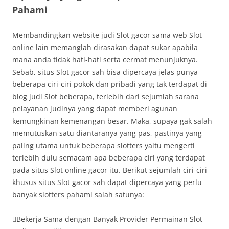
Pahami
Membandingkan website judi Slot gacor sama web Slot
online lain memanglah dirasakan dapat sukar apabila
mana anda tidak hati-hati serta cermat menunjuknya.
Sebab, situs Slot gacor sah bisa dipercaya jelas punya
beberapa ciri-ciri pokok dan pribadi yang tak terdapat di
blog judi Slot beberapa, terlebih dari sejumlah sarana
pelayanan judinya yang dapat memberi agunan
kemungkinan kemenangan besar. Maka, supaya gak salah
memutuskan satu diantaranya yang pas, pastinya yang
paling utama untuk beberapa slotters yaitu mengerti
terlebih dulu semacam apa beberapa ciri yang terdapat
pada situs Slot online gacor itu. Berikut sejumlah ciri-ciri
khusus situs Slot gacor sah dapat dipercaya yang perlu
banyak slotters pahami salah satunya:
Bekerja Sama dengan Banyak Provider Permainan Slot