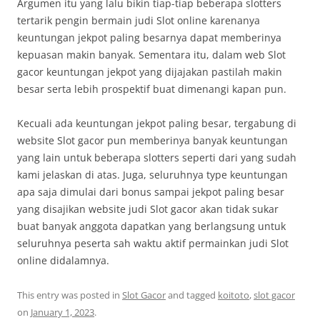
Argumen itu yang lalu bikin tiap-tiap beberapa slotters
tertarik pengin bermain judi Slot online karenanya
keuntungan jekpot paling besarnya dapat memberinya
kepuasan makin banyak. Sementara itu, dalam web Slot
gacor keuntungan jekpot yang dijajakan pastilah makin
besar serta lebih prospektif buat dimenangi kapan pun.
Kecuali ada keuntungan jekpot paling besar, tergabung di
website Slot gacor pun memberinya banyak keuntungan
yang lain untuk beberapa slotters seperti dari yang sudah
kami jelaskan di atas. Juga, seluruhnya type keuntungan
apa saja dimulai dari bonus sampai jekpot paling besar
yang disajikan website judi Slot gacor akan tidak sukar
buat banyak anggota dapatkan yang berlangsung untuk
seluruhnya peserta sah waktu aktif permainkan judi Slot
online didalamnya.
This entry was posted in
Slot Gacor
and tagged
koitoto
,
slot gacor
on
January 1, 2023
.