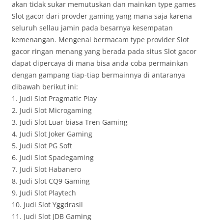
akan tidak sukar memutuskan dan mainkan type games
Slot gacor dari provder gaming yang mana saja karena
seluruh sellau jamin pada besarnya kesempatan
kemenangan. Mengenai bermacam type provider Slot
gacor ringan menang yang berada pada situs Slot gacor
dapat dipercaya di mana bisa anda coba permainkan
dengan gampang tiap-tiap bermainnya di antaranya
dibawah berikut ini:
1. Judi Slot Pragmatic Play
2. Judi Slot Microgaming
3. Judi Slot Luar biasa Tren Gaming
4. Judi Slot Joker Gaming
5. Judi Slot PG Soft
6. Judi Slot Spadegaming
7. Judi Slot Habanero
8. Judi Slot CQ9 Gaming
9. Judi Slot Playtech
10. Judi Slot Yggdrasil
11. Judi Slot JDB Gaming