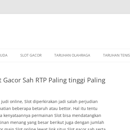
Skip
to
KUDA
SLOT GACOR
TARUHAN OLAHRAGA
TARUHAN TENIS
content
t Gacor Sah RTP Paling tinggi Paling
udi online, Slot diperkirakan jadi salah perjudian
tian beberapa betaruh atau bettor. Hal itu tentu
na kenyataannya permainan Slot bisa mendatangkan
nan menang yang besar berikut juga dengan jumlah
r main Slot online lewat link situs Slot gacor sah serta