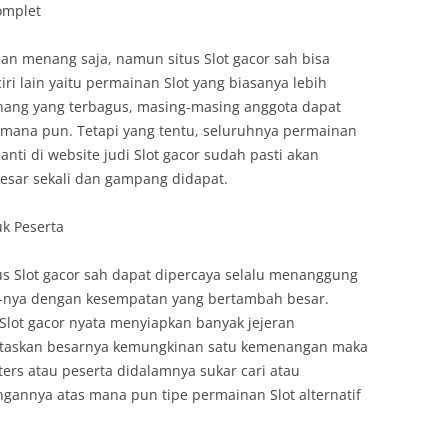
omplet
n menang saja, namun situs Slot gacor sah bisa
iri lain yaitu permainan Slot yang biasanya lebih
enang yang terbagus, masing-masing anggota dapat
t mana pun. Tetapi yang tentu, seluruhnya permainan
nti di website judi Slot gacor sudah pasti akan
ar sekali dan gampang didapat.
k Peserta
us Slot gacor sah dapat dipercaya selalu menanggung
nya dengan kesempatan yang bertambah besar.
Slot gacor nyata menyiapkan banyak jejeran
itaskan besarnya kemungkinan satu kemenangan maka
ters atau peserta didalamnya sukar cari atau
nnya atas mana pun tipe permainan Slot alternatif