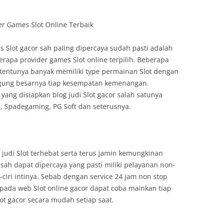
r Games Slot Online Terbaik
s Slot gacor sah paling dipercaya sudah pasti adalah
apa provider games Slot online terpilih. Beberapa
r tentunya banyak memiliki type permainan Slot dengan
ggung besarnya tiap kesempatan kemenangan.
 yang disiapkan blog judi Slot gacor salah satunya
c, Spadegaming, PG Soft dan seterusnya.
judi Slot terhebat serta terus jamin kemungkinan
 sah dapat dipercaya yang pasti miliki pelayanan non-
i-ciri intinya. Sebab dengan service 24 jam non stop
 pada web Slot online gacor dapat coba mainkan tiap
ot gacor secara mudah setiap saat.