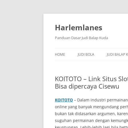
Harlemlanes
Panduan Dasar Judi Balap Kuda
HOME
JUDI BOLA
JUDI BALAP 
KOITOTO – Link Situs Slo
Bisa dipercaya Cisewu
KOITOTO
– Dalam industri permainan j
online yang banyak mengundang perha
bukan tak didasarkan argumen, kare
suguhan permainan dengan kemungki
keuntungan. Lebih-lebih lagi bila betto