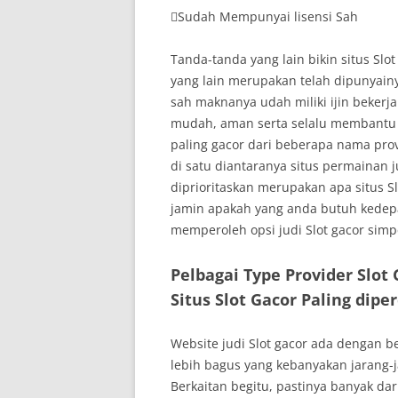
Sudah Mempunyai lisensi Sah
Tanda-tanda yang lain bikin situs Slot
yang lain merupakan telah dipunyainya
sah maknanya udah miliki ijin bekerja
mudah, aman serta selalu membantu 
paling gacor dari beberapa nama prov
di satu diantaranya situs permainan j
diprioritaskan merupakan apa situs Sl
jamin apakah yang anda butuh kedepa
memperoleh opsi judi Slot gacor sim
Pelbagai Type Provider Slo
Situs Slot Gacor Paling dipe
Website judi Slot gacor ada dengan 
lebih bagus yang kebanyakan jarang-ja
Berkaitan begitu, pastinya banyak da