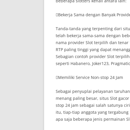
beberapa slotters kenali antara lain:
Bekerja Sama dengan Banyak Provide
Tanda-tanda yang terpenting dari situ
telah bekerja sama-sama dengan beber
nama provider Slot terpilih dan tena
RTP paling tinggi yang dapat menan
Sebagian contoh provider Slot terpilih
seperti Habanero, Joker123, Pragmati
Memiliki Service Non-stop 24 Jam
Sebagai penyuplai pelayanan taruhan 
menang paling besar, situs Slot gacor
stop 24 jam sebagai salah satunya cir
itu, tiap-tiap anggota yang tergabung
apa saja beberapa jenis permainan Sl