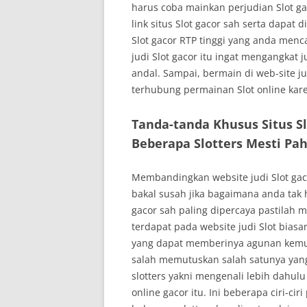
harus coba mainkan perjudian Slot ga
link situs Slot gacor sah serta dapat
Slot gacor RTP tinggi yang anda menc
judi Slot gacor itu ingat mengangkat 
andal. Sampai, bermain di web-site ju
terhubung permainan Slot online kar
Tanda-tanda Khusus Situs Sl
Beberapa Slotters Mesti Pa
Membandingkan website judi Slot gaco
bakal susah jika bagaimana anda tak h
gacor sah paling dipercaya pastilah me
terdapat pada website judi Slot biasa
yang dapat memberinya agunan kemun
salah memutuskan salah satunya yang 
slotters yakni mengenali lebih dahulu
online gacor itu. Ini beberapa ciri-cir