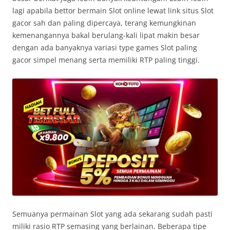
lagi apabila bettor bermain Slot online lewat link situs Slot
gacor sah dan paling dipercaya, terang kemungkinan
kemenangannya bakal berulang-kali lipat makin besar
dengan ada banyaknya variasi type games Slot paling
gacor simpel menang serta memiliki RTP paling tinggi.
Semuanya permainan Slot yang ada sekarang sudah pasti
miliki rasio RTP semasing yang berlainan. Beberapa tipe