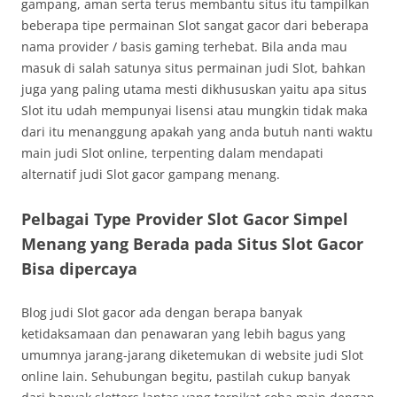
gampang, aman serta terus membantu situs itu tampilkan
beberapa tipe permainan Slot sangat gacor dari beberapa
nama provider / basis gaming terhebat. Bila anda mau
masuk di salah satunya situs permainan judi Slot, bahkan
juga yang paling utama mesti dikhususkan yaitu apa situs
Slot itu udah mempunyai lisensi atau mungkin tidak maka
dari itu menanggung apakah yang anda butuh nanti waktu
main judi Slot online, terpenting dalam mendapati
alternatif judi Slot gacor gampang menang.
Pelbagai Type Provider Slot Gacor Simpel
Menang yang Berada pada Situs Slot Gacor
Bisa dipercaya
Blog judi Slot gacor ada dengan berapa banyak
ketidaksamaan dan penawaran yang lebih bagus yang
umumnya jarang-jarang diketemukan di website judi Slot
online lain. Sehubungan begitu, pastilah cukup banyak