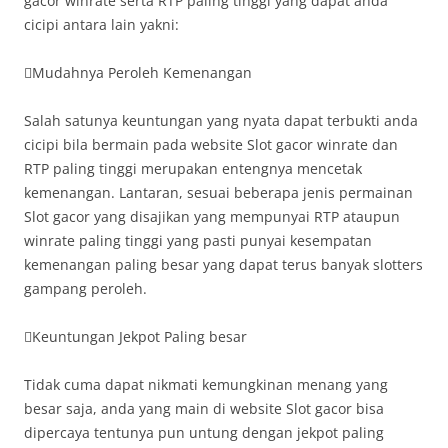
gacor winrate serta RTP paling tinggi yang dapat anda
cicipi antara lain yakni:
Mudahnya Peroleh Kemenangan
Salah satunya keuntungan yang nyata dapat terbukti anda
cicipi bila bermain pada website Slot gacor winrate dan
RTP paling tinggi merupakan entengnya mencetak
kemenangan. Lantaran, sesuai beberapa jenis permainan
Slot gacor yang disajikan yang mempunyai RTP ataupun
winrate paling tinggi yang pasti punyai kesempatan
kemenangan paling besar yang dapat terus banyak slotters
gampang peroleh.
Keuntungan Jekpot Paling besar
Tidak cuma dapat nikmati kemungkinan menang yang
besar saja, anda yang main di website Slot gacor bisa
dipercaya tentunya pun untung dengan jekpot paling