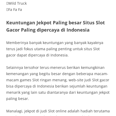
Wild Truck
Fa Fa Fa
Keuntungan Jekpot Paling besar Situs Slot
Gacor Paling dipercaya di Indonesia
Memberinya banyak keuntungan yang banyak kayaknya
terus jadi fokus utama paling penting untuk situs Slot
gacor dapat dipercaya di Indonesia.
Selainnya tersohor terus-menerus berikan kemungkinan
kemenangan yang begitu besar dengan beberapa macam-
macam games Slot ringan menang, web-site judi Slot gacor
bisa dipercaya di Indonesia berikan sejumlah keuntungan
menarik yang lain satu diantaranya dari keuntungan jekpot
paling besar.
Manalagi, jekpot di judi Slot online adalah hadiah terutama