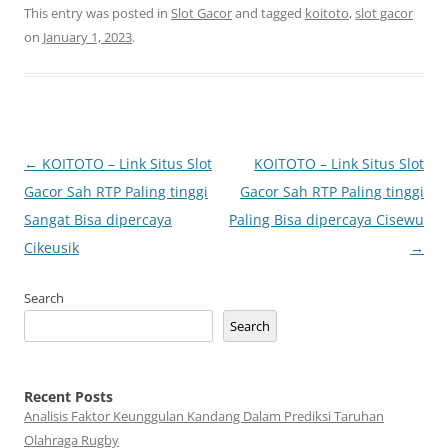
This entry was posted in
Slot Gacor
and tagged
koitoto
,
slot gacor
on
January 1, 2023
.
Post
←
KOITOTO – Link Situs Slot
KOITOTO – Link Situs Slot
navigation
Gacor Sah RTP Paling tinggi
Gacor Sah RTP Paling tinggi
Sangat Bisa dipercaya
Paling Bisa dipercaya Cisewu
Cikeusik
→
Search
Search
Recent Posts
Analisis Faktor Keunggulan Kandang Dalam Prediksi Taruhan
Olahraga Rugby