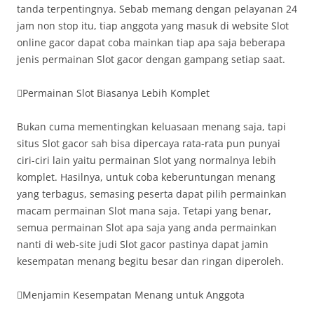
tanda terpentingnya. Sebab memang dengan pelayanan 24
jam non stop itu, tiap anggota yang masuk di website Slot
online gacor dapat coba mainkan tiap apa saja beberapa
jenis permainan Slot gacor dengan gampang setiap saat.
Permainan Slot Biasanya Lebih Komplet
Bukan cuma mementingkan keluasaan menang saja, tapi
situs Slot gacor sah bisa dipercaya rata-rata pun punyai
ciri-ciri lain yaitu permainan Slot yang normalnya lebih
komplet. Hasilnya, untuk coba keberuntungan menang
yang terbagus, semasing peserta dapat pilih permainkan
macam permainan Slot mana saja. Tetapi yang benar,
semua permainan Slot apa saja yang anda permainkan
nanti di web-site judi Slot gacor pastinya dapat jamin
kesempatan menang begitu besar dan ringan diperoleh.
Menjamin Kesempatan Menang untuk Anggota