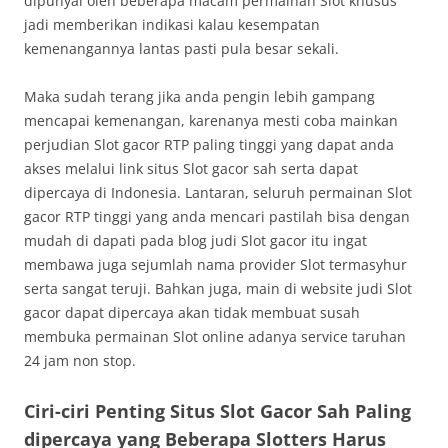
dipunyai oleh beberapa macam permainan Slot khusus
jadi memberikan indikasi kalau kesempatan
kemenangannya lantas pasti pula besar sekali.
Maka sudah terang jika anda pengin lebih gampang
mencapai kemenangan, karenanya mesti coba mainkan
perjudian Slot gacor RTP paling tinggi yang dapat anda
akses melalui link situs Slot gacor sah serta dapat
dipercaya di Indonesia. Lantaran, seluruh permainan Slot
gacor RTP tinggi yang anda mencari pastilah bisa dengan
mudah di dapati pada blog judi Slot gacor itu ingat
membawa juga sejumlah nama provider Slot termasyhur
serta sangat teruji. Bahkan juga, main di website judi Slot
gacor dapat dipercaya akan tidak membuat susah
membuka permainan Slot online adanya service taruhan
24 jam non stop.
Ciri-ciri Penting Situs Slot Gacor Sah Paling
dipercaya yang Beberapa Slotters Harus