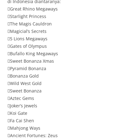
di Indonesia diantaranya:
Great Rhino Megaways
Starlight Princess
The Magis Cauldron
Magicial’s Secrets
5 Lions Megaways
Gates of Olympus
Bufallo King Megaways
Sweet Bonanza Xmas
Pyramid Bonanza
Bonanza Gold
Wild West Gold
Sweet Bonanza
Aztec Gems
Joker’s Jewels
Koi Gate
Fa Cai Shen
Mahjong Ways
Ancient Fortunes: Zeus