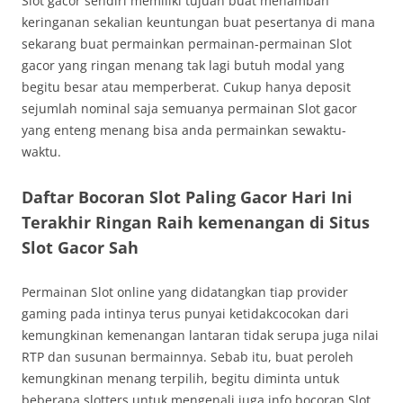
Slot gacor sendiri memiliki tujuan buat menambah
keringanan sekalian keuntungan buat pesertanya di mana
sekarang buat permainkan permainan-permainan Slot
gacor yang ringan menang tak lagi butuh modal yang
begitu besar atau memperberat. Cukup hanya deposit
sejumlah nominal saja semuanya permainan Slot gacor
yang enteng menang bisa anda permainkan sewaktu-
waktu.
Daftar Bocoran Slot Paling Gacor Hari Ini
Terakhir Ringan Raih kemenangan di Situs
Slot Gacor Sah
Permainan Slot online yang didatangkan tiap provider
gaming pada intinya terus punyai ketidakcocokan dari
kemungkinan kemenangan lantaran tidak serupa juga nilai
RTP dan susunan bermainnya. Sebab itu, buat peroleh
kemungkinan menang terpilih, begitu diminta untuk
beberapa slotters untuk mengenali juga info bocoran Slot