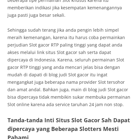
beberapa tipe permainan Slot khusus karena itu
memberikan indikasi jika kesempatan kemenangannya
juga pasti juga besar sekali.
Sehingga sudah terang jika anda pengin lebih simpel
meraih kemenangan, karena itu harus coba permainkan
perjudian Slot gacor RTP paling tinggi yang dapat anda
akses melalui link situs Slot gacor sah serta dapat
dipercaya di Indonesia. Karena, seluruh permainan Slot
gacor RTP tinggi yang anda mencari jelas bisa dengan
mudah di dapati di blog judi Slot gacor itu ingat
mengangkat juga beberapa nama provider Slot tersohor
dan amat andal. Bahkan juga, main di blog judi Slot gacor
bisa dipercaya tidak membikin sukar membuka permainan
Slot online karena ada service taruhan 24 jam non stop.
Tanda-tanda Inti Situs Slot Gacor Sah Dapat
dipercaya yang Beberapa Slotters Mesti
Pahami