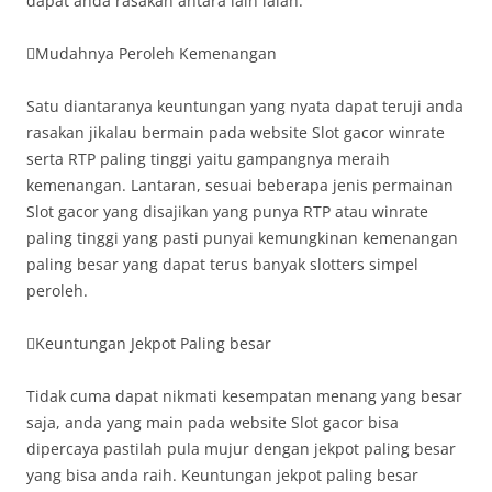
dapat anda rasakan antara lain ialah:
Mudahnya Peroleh Kemenangan
Satu diantaranya keuntungan yang nyata dapat teruji anda
rasakan jikalau bermain pada website Slot gacor winrate
serta RTP paling tinggi yaitu gampangnya meraih
kemenangan. Lantaran, sesuai beberapa jenis permainan
Slot gacor yang disajikan yang punya RTP atau winrate
paling tinggi yang pasti punyai kemungkinan kemenangan
paling besar yang dapat terus banyak slotters simpel
peroleh.
Keuntungan Jekpot Paling besar
Tidak cuma dapat nikmati kesempatan menang yang besar
saja, anda yang main pada website Slot gacor bisa
dipercaya pastilah pula mujur dengan jekpot paling besar
yang bisa anda raih. Keuntungan jekpot paling besar