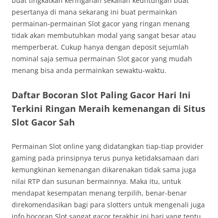
buat tingkatkan keringanan sekalian keuntungan buat
pesertanya di mana sekarang ini buat permainkan
permainan-permainan Slot gacor yang ringan menang
tidak akan membutuhkan modal yang sangat besar atau
memperberat. Cukup hanya dengan deposit sejumlah
nominal saja semua permainan Slot gacor yang mudah
menang bisa anda permainkan sewaktu-waktu.
Daftar Bocoran Slot Paling Gacor Hari Ini
Terkini Ringan Meraih kemenangan di Situs
Slot Gacor Sah
Permainan Slot online yang didatangkan tiap-tiap provider
gaming pada prinsipnya terus punya ketidaksamaan dari
kemungkinan kemenangan dikarenakan tidak sama juga
nilai RTP dan susunan bermainnya. Maka itu, untuk
mendapat kesempatan menang terpilih, benar-benar
direkomendasikan bagi para slotters untuk mengenali juga
info bocoran Slot sangat gacor terakhir ini hari yang tentu