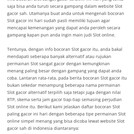
saja bisa anda turuti secara gampang dalam website Slot
gacor sah. Utamanya buat anda untuk mengenali bocoran
Slot gacor ini hari sudah pasti memiliki tujuan agar
mencapai kemenangan yang dapat anda peroleh secara
gampang kapan pun anda ingin main judi Slot online.
Tentunya, dengan info bocoran Slot gacor itu, anda bakal
mendapati seberapa banyak alternatif atau rujukan
permainan Slot sangat gacor dengan kemungkinan
menang paling besar dengan gampang yang dapat anda
coba. Lantaran rata-rata, pada berita bocoran Slot gacor itu
bukan sekedar menampung beberapa nama permainan
Slot gacor alternatif terpilih saja tetapi juga dengan nilai
RTP, skema serta jam gacor tiap-tiap semasing perjudian
Slot online itu. Berikut kami jelaskan daftar bocoran Slot
paling gacor ini hari dengan beberapa tipe permainan Slot
online simpel menang yang bisa dicoba lewat website Slot
gacor sah di Indonesia diantaranya: