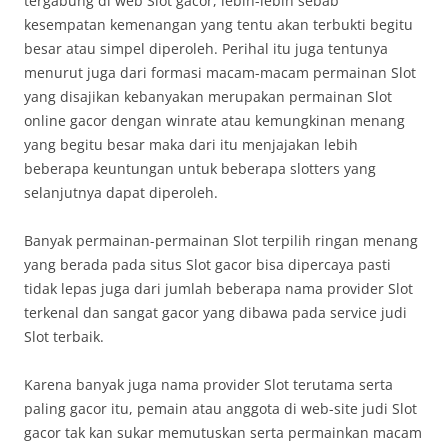
tergabung di web Slot gacor, lebih-lebih sebab
kesempatan kemenangan yang tentu akan terbukti begitu
besar atau simpel diperoleh. Perihal itu juga tentunya
menurut juga dari formasi macam-macam permainan Slot
yang disajikan kebanyakan merupakan permainan Slot
online gacor dengan winrate atau kemungkinan menang
yang begitu besar maka dari itu menjajakan lebih
beberapa keuntungan untuk beberapa slotters yang
selanjutnya dapat diperoleh.
Banyak permainan-permainan Slot terpilih ringan menang
yang berada pada situs Slot gacor bisa dipercaya pasti
tidak lepas juga dari jumlah beberapa nama provider Slot
terkenal dan sangat gacor yang dibawa pada service judi
Slot terbaik.
Karena banyak juga nama provider Slot terutama serta
paling gacor itu, pemain atau anggota di web-site judi Slot
gacor tak kan sukar memutuskan serta permainkan macam