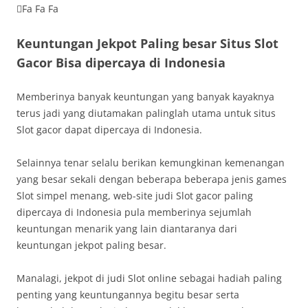
Fa Fa Fa
Keuntungan Jekpot Paling besar Situs Slot
Gacor Bisa dipercaya di Indonesia
Memberinya banyak keuntungan yang banyak kayaknya
terus jadi yang diutamakan palinglah utama untuk situs
Slot gacor dapat dipercaya di Indonesia.
Selainnya tenar selalu berikan kemungkinan kemenangan
yang besar sekali dengan beberapa beberapa jenis games
Slot simpel menang, web-site judi Slot gacor paling
dipercaya di Indonesia pula memberinya sejumlah
keuntungan menarik yang lain diantaranya dari
keuntungan jekpot paling besar.
Manalagi, jekpot di judi Slot online sebagai hadiah paling
penting yang keuntungannya begitu besar serta