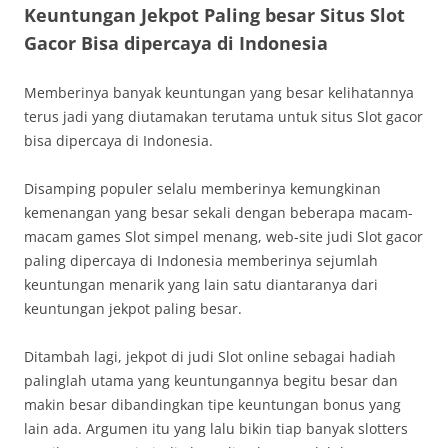
Keuntungan Jekpot Paling besar Situs Slot
Gacor Bisa dipercaya di Indonesia
Memberinya banyak keuntungan yang besar kelihatannya
terus jadi yang diutamakan terutama untuk situs Slot gacor
bisa dipercaya di Indonesia.
Disamping populer selalu memberinya kemungkinan
kemenangan yang besar sekali dengan beberapa macam-
macam games Slot simpel menang, web-site judi Slot gacor
paling dipercaya di Indonesia memberinya sejumlah
keuntungan menarik yang lain satu diantaranya dari
keuntungan jekpot paling besar.
Ditambah lagi, jekpot di judi Slot online sebagai hadiah
palinglah utama yang keuntungannya begitu besar dan
makin besar dibandingkan tipe keuntungan bonus yang
lain ada. Argumen itu yang lalu bikin tiap banyak slotters