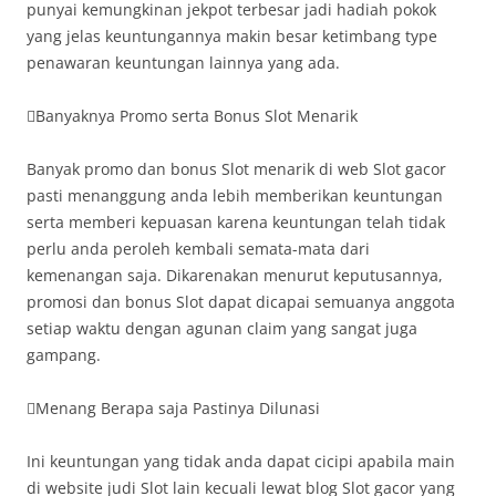
punyai kemungkinan jekpot terbesar jadi hadiah pokok
yang jelas keuntungannya makin besar ketimbang type
penawaran keuntungan lainnya yang ada.
Banyaknya Promo serta Bonus Slot Menarik
Banyak promo dan bonus Slot menarik di web Slot gacor
pasti menanggung anda lebih memberikan keuntungan
serta memberi kepuasan karena keuntungan telah tidak
perlu anda peroleh kembali semata-mata dari
kemenangan saja. Dikarenakan menurut keputusannya,
promosi dan bonus Slot dapat dicapai semuanya anggota
setiap waktu dengan agunan claim yang sangat juga
gampang.
Menang Berapa saja Pastinya Dilunasi
Ini keuntungan yang tidak anda dapat cicipi apabila main
di website judi Slot lain kecuali lewat blog Slot gacor yang