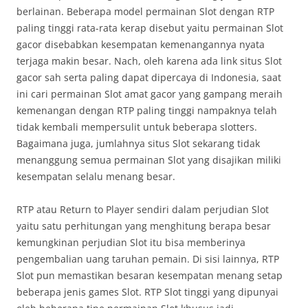
berlainan. Beberapa model permainan Slot dengan RTP
paling tinggi rata-rata kerap disebut yaitu permainan Slot
gacor disebabkan kesempatan kemenangannya nyata
terjaga makin besar. Nach, oleh karena ada link situs Slot
gacor sah serta paling dapat dipercaya di Indonesia, saat
ini cari permainan Slot amat gacor yang gampang meraih
kemenangan dengan RTP paling tinggi nampaknya telah
tidak kembali mempersulit untuk beberapa slotters.
Bagaimana juga, jumlahnya situs Slot sekarang tidak
menanggung semua permainan Slot yang disajikan miliki
kesempatan selalu menang besar.
RTP atau Return to Player sendiri dalam perjudian Slot
yaitu satu perhitungan yang menghitung berapa besar
kemungkinan perjudian Slot itu bisa memberinya
pengembalian uang taruhan pemain. Di sisi lainnya, RTP
Slot pun memastikan besaran kesempatan menang setap
beberapa jenis games Slot. RTP Slot tinggi yang dipunyai