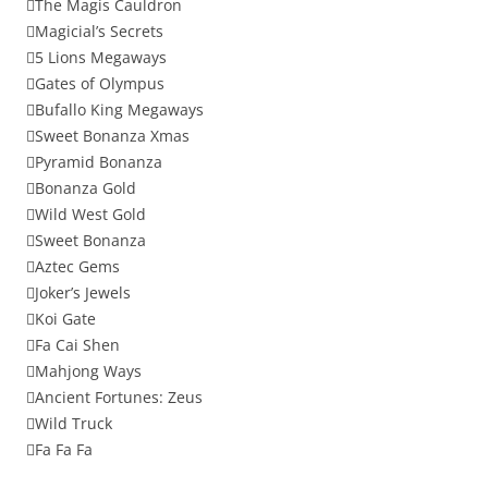
The Magis Cauldron
Magicial’s Secrets
5 Lions Megaways
Gates of Olympus
Bufallo King Megaways
Sweet Bonanza Xmas
Pyramid Bonanza
Bonanza Gold
Wild West Gold
Sweet Bonanza
Aztec Gems
Joker’s Jewels
Koi Gate
Fa Cai Shen
Mahjong Ways
Ancient Fortunes: Zeus
Wild Truck
Fa Fa Fa