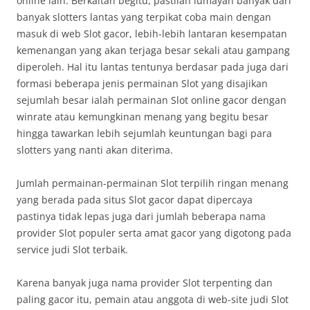
online lain. Berkaitan begitu, pastilah lumayan banyak dari
banyak slotters lantas yang terpikat coba main dengan
masuk di web Slot gacor, lebih-lebih lantaran kesempatan
kemenangan yang akan terjaga besar sekali atau gampang
diperoleh. Hal itu lantas tentunya berdasar pada juga dari
formasi beberapa jenis permainan Slot yang disajikan
sejumlah besar ialah permainan Slot online gacor dengan
winrate atau kemungkinan menang yang begitu besar
hingga tawarkan lebih sejumlah keuntungan bagi para
slotters yang nanti akan diterima.
Jumlah permainan-permainan Slot terpilih ringan menang
yang berada pada situs Slot gacor dapat dipercaya
pastinya tidak lepas juga dari jumlah beberapa nama
provider Slot populer serta amat gacor yang digotong pada
service judi Slot terbaik.
Karena banyak juga nama provider Slot terpenting dan
paling gacor itu, pemain atau anggota di web-site judi Slot