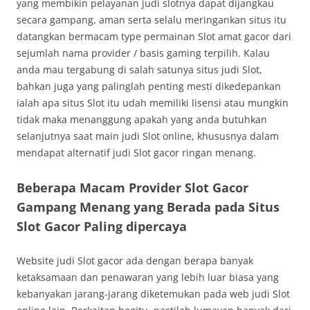
yang membikin pelayanan judi slotnya dapat dijangkau
secara gampang, aman serta selalu meringankan situs itu
datangkan bermacam type permainan Slot amat gacor dari
sejumlah nama provider / basis gaming terpilih. Kalau
anda mau tergabung di salah satunya situs judi Slot,
bahkan juga yang palinglah penting mesti dikedepankan
ialah apa situs Slot itu udah memiliki lisensi atau mungkin
tidak maka menanggung apakah yang anda butuhkan
selanjutnya saat main judi Slot online, khususnya dalam
mendapat alternatif judi Slot gacor ringan menang.
Beberapa Macam Provider Slot Gacor
Gampang Menang yang Berada pada Situs
Slot Gacor Paling dipercaya
Website judi Slot gacor ada dengan berapa banyak
ketaksamaan dan penawaran yang lebih luar biasa yang
kebanyakan jarang-jarang diketemukan pada web judi Slot