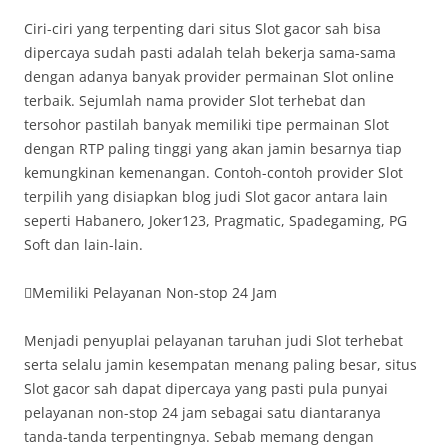
Ciri-ciri yang terpenting dari situs Slot gacor sah bisa
dipercaya sudah pasti adalah telah bekerja sama-sama
dengan adanya banyak provider permainan Slot online
terbaik. Sejumlah nama provider Slot terhebat dan
tersohor pastilah banyak memiliki tipe permainan Slot
dengan RTP paling tinggi yang akan jamin besarnya tiap
kemungkinan kemenangan. Contoh-contoh provider Slot
terpilih yang disiapkan blog judi Slot gacor antara lain
seperti Habanero, Joker123, Pragmatic, Spadegaming, PG
Soft dan lain-lain.
Memiliki Pelayanan Non-stop 24 Jam
Menjadi penyuplai pelayanan taruhan judi Slot terhebat
serta selalu jamin kesempatan menang paling besar, situs
Slot gacor sah dapat dipercaya yang pasti pula punyai
pelayanan non-stop 24 jam sebagai satu diantaranya
tanda-tanda terpentingnya. Sebab memang dengan