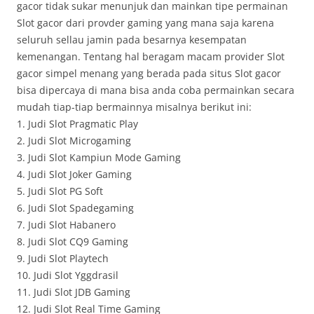
gacor tidak sukar menunjuk dan mainkan tipe permainan
Slot gacor dari provder gaming yang mana saja karena
seluruh sellau jamin pada besarnya kesempatan
kemenangan. Tentang hal beragam macam provider Slot
gacor simpel menang yang berada pada situs Slot gacor
bisa dipercaya di mana bisa anda coba permainkan secara
mudah tiap-tiap bermainnya misalnya berikut ini:
1. Judi Slot Pragmatic Play
2. Judi Slot Microgaming
3. Judi Slot Kampiun Mode Gaming
4. Judi Slot Joker Gaming
5. Judi Slot PG Soft
6. Judi Slot Spadegaming
7. Judi Slot Habanero
8. Judi Slot CQ9 Gaming
9. Judi Slot Playtech
10. Judi Slot Yggdrasil
11. Judi Slot JDB Gaming
12. Judi Slot Real Time Gaming