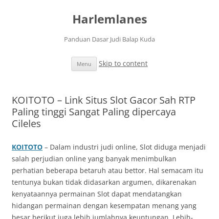
Harlemlanes
Panduan Dasar Judi Balap Kuda
Skip to content
Menu
KOITOTO – Link Situs Slot Gacor Sah RTP
Paling tinggi Sangat Paling dipercaya
Cileles
KOITOTO
– Dalam industri judi online, Slot diduga menjadi
salah perjudian online yang banyak menimbulkan
perhatian beberapa betaruh atau bettor. Hal semacam itu
tentunya bukan tidak didasarkan argumen, dikarenakan
kenyataannya permainan Slot dapat mendatangkan
hidangan permainan dengan kesempatan menang yang
besar berikut juga lebih jumlahnya keuntungan. Lebih-