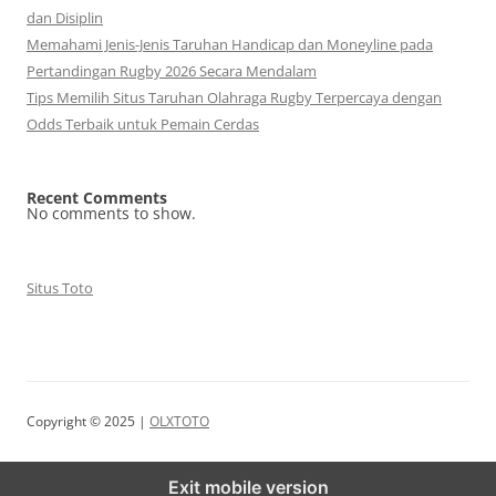
dan Disiplin
Memahami Jenis-Jenis Taruhan Handicap dan Moneyline pada
Pertandingan Rugby 2026 Secara Mendalam
Tips Memilih Situs Taruhan Olahraga Rugby Terpercaya dengan
Odds Terbaik untuk Pemain Cerdas
Recent Comments
No comments to show.
Situs Toto
Copyright © 2025 |
OLXTOTO
Exit mobile version