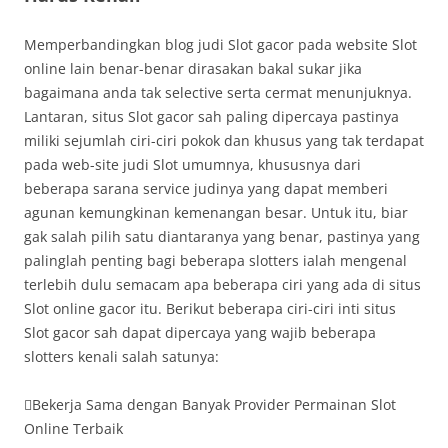
Memperbandingkan blog judi Slot gacor pada website Slot
online lain benar-benar dirasakan bakal sukar jika
bagaimana anda tak selective serta cermat menunjuknya.
Lantaran, situs Slot gacor sah paling dipercaya pastinya
miliki sejumlah ciri-ciri pokok dan khusus yang tak terdapat
pada web-site judi Slot umumnya, khususnya dari
beberapa sarana service judinya yang dapat memberi
agunan kemungkinan kemenangan besar. Untuk itu, biar
gak salah pilih satu diantaranya yang benar, pastinya yang
palinglah penting bagi beberapa slotters ialah mengenal
terlebih dulu semacam apa beberapa ciri yang ada di situs
Slot online gacor itu. Berikut beberapa ciri-ciri inti situs
Slot gacor sah dapat dipercaya yang wajib beberapa
slotters kenali salah satunya:
Bekerja Sama dengan Banyak Provider Permainan Slot
Online Terbaik