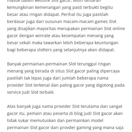
masuk dalam website Slot gacor, lebih lantaran
kemungkinan kemenangan yang pasti terbukti begitu
besar atau ringan didapat. Perihal itu juga pastilah
berdasar juga dari susunan macam-macam games Slot
yang disajikan mayoritas merupakan permainan Slot online
gacor dengan winrate atau kesempatan menang yang
besar sekali maka tawarkan lebih beberapa keuntungan
bagi beberapa slotters yang selanjutnya akan didapat.
Banyak permainan-permainan Slot terunggul ringan
menang yang berada di situs Slot gacor paling dipercaya
pastilah tak lepas juga dari jumlah beberapa nama
provider Slot terkenal dan paling gacor yang digotong pada
service judi Slot terbaik.
Atas banyak juga nama provider Slot terutama dan sangat
gacor itu, pemain atau peserta di blog judi Slot gacor akan
tidak sukar memutuskan dan permainkan model
permainan Slot gacor dari provder gaming yang mana saja