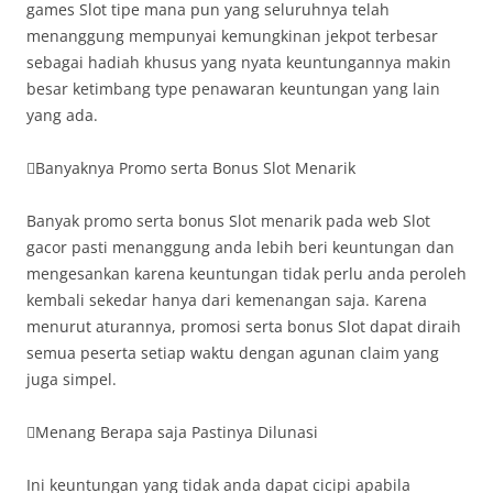
games Slot tipe mana pun yang seluruhnya telah
menanggung mempunyai kemungkinan jekpot terbesar
sebagai hadiah khusus yang nyata keuntungannya makin
besar ketimbang type penawaran keuntungan yang lain
yang ada.
Banyaknya Promo serta Bonus Slot Menarik
Banyak promo serta bonus Slot menarik pada web Slot
gacor pasti menanggung anda lebih beri keuntungan dan
mengesankan karena keuntungan tidak perlu anda peroleh
kembali sekedar hanya dari kemenangan saja. Karena
menurut aturannya, promosi serta bonus Slot dapat diraih
semua peserta setiap waktu dengan agunan claim yang
juga simpel.
Menang Berapa saja Pastinya Dilunasi
Ini keuntungan yang tidak anda dapat cicipi apabila