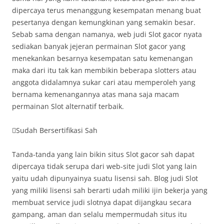
dipercaya terus menanggung kesempatan menang buat
pesertanya dengan kemungkinan yang semakin besar.
Sebab sama dengan namanya, web judi Slot gacor nyata
sediakan banyak jejeran permainan Slot gacor yang
menekankan besarnya kesempatan satu kemenangan
maka dari itu tak kan membikin beberapa slotters atau
anggota didalamnya sukar cari atau memperoleh yang
bernama kemenangannya atas mana saja macam
permainan Slot alternatif terbaik.
Sudah Bersertifikasi Sah
Tanda-tanda yang lain bikin situs Slot gacor sah dapat
dipercaya tidak serupa dari web-site judi Slot yang lain
yaitu udah dipunyainya suatu lisensi sah. Blog judi Slot
yang miliki lisensi sah berarti udah miliki ijin bekerja yang
membuat service judi slotnya dapat dijangkau secara
gampang, aman dan selalu mempermudah situs itu