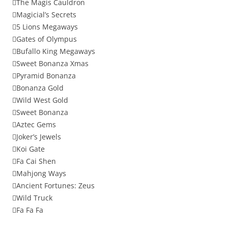
The Magis Cauldron
Magicial’s Secrets
5 Lions Megaways
Gates of Olympus
Bufallo King Megaways
Sweet Bonanza Xmas
Pyramid Bonanza
Bonanza Gold
Wild West Gold
Sweet Bonanza
Aztec Gems
Joker’s Jewels
Koi Gate
Fa Cai Shen
Mahjong Ways
Ancient Fortunes: Zeus
Wild Truck
Fa Fa Fa