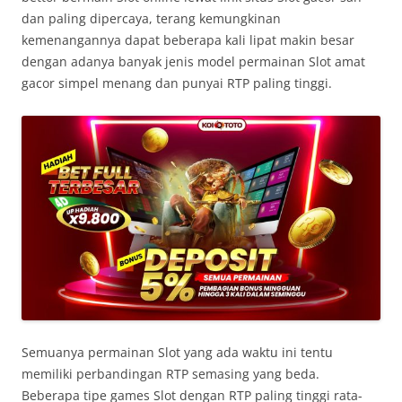
dan paling dipercaya, terang kemungkinan
kemenangannya dapat beberapa kali lipat makin besar
dengan adanya banyak jenis model permainan Slot amat
gacor simpel menang dan punyai RTP paling tinggi.
Semuanya permainan Slot yang ada waktu ini tentu
memiliki perbandingan RTP semasing yang beda.
Beberapa tipe games Slot dengan RTP paling tinggi rata-