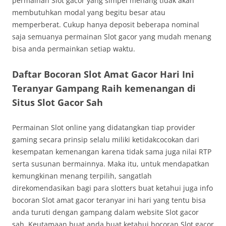
permainan Slot gacor yang simpel menang tidak akan
membutuhkan modal yang begitu besar atau
memperberat. Cukup hanya deposit beberapa nominal
saja semuanya permainan Slot gacor yang mudah menang
bisa anda permainkan setiap waktu.
Daftar Bocoran Slot Amat Gacor Hari Ini
Teranyar Gampang Raih kemenangan di
Situs Slot Gacor Sah
Permainan Slot online yang didatangkan tiap provider
gaming secara prinsip selalu miliki ketidakcocokan dari
kesempatan kemenangan karena tidak sama juga nilai RTP
serta susunan bermainnya. Maka itu, untuk mendapatkan
kemungkinan menang terpilih, sangatlah
direkomendasikan bagi para slotters buat ketahui juga info
bocoran Slot amat gacor teranyar ini hari yang tentu bisa
anda turuti dengan gampang dalam website Slot gacor
sah. Keutamaan buat anda buat ketahui bocoran Slot gacor