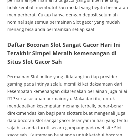
permainan-permainan Slot gacor yang simpel menang
tidak kembali membutuhkan modal yang begitu besar atau
memperberat. Cukup hanya dengan deposit sejumlah
nominal saja semua permainan Slot gacor yang mudah
menang bisa anda permainkan setiap saat.
Daftar Bocoran Slot Sangat Gacor Hari Ini
Terakhir Simpel Meraih kemenangan di
Situs Slot Gacor Sah
Permainan Slot online yang didatangkan tiap provider
gaming pada intinya selalu memiliki ketidaksamaan dari
kesempatan kemenangan dikarenakan berlainan juga nilai
RTP serta susunan bermainnya. Maka dari itu, untuk
mendapatkan kesempatan menang terbaik, benar-benar
direkomendasikan bagi para slotters buat mengenali juga
data bocoran Slot sangat gacor teranyar ini hari yang tentu
saja bisa anda turuti secara gampang pada website Slot
gacor sah. Keutamaan buat anda untuk ketahui bocoran