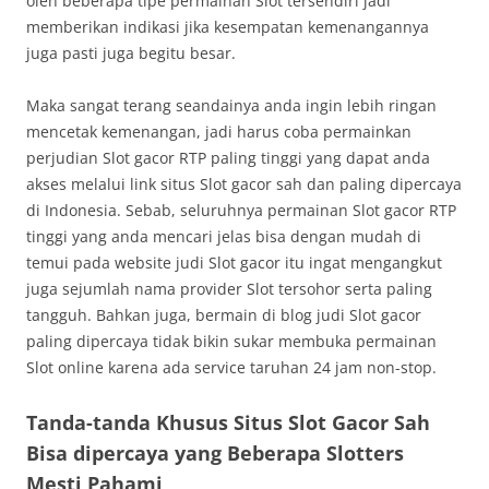
oleh beberapa tipe permainan Slot tersendiri jadi
memberikan indikasi jika kesempatan kemenangannya
juga pasti juga begitu besar.
Maka sangat terang seandainya anda ingin lebih ringan
mencetak kemenangan, jadi harus coba permainkan
perjudian Slot gacor RTP paling tinggi yang dapat anda
akses melalui link situs Slot gacor sah dan paling dipercaya
di Indonesia. Sebab, seluruhnya permainan Slot gacor RTP
tinggi yang anda mencari jelas bisa dengan mudah di
temui pada website judi Slot gacor itu ingat mengangkut
juga sejumlah nama provider Slot tersohor serta paling
tangguh. Bahkan juga, bermain di blog judi Slot gacor
paling dipercaya tidak bikin sukar membuka permainan
Slot online karena ada service taruhan 24 jam non-stop.
Tanda-tanda Khusus Situs Slot Gacor Sah
Bisa dipercaya yang Beberapa Slotters
Mesti Pahami