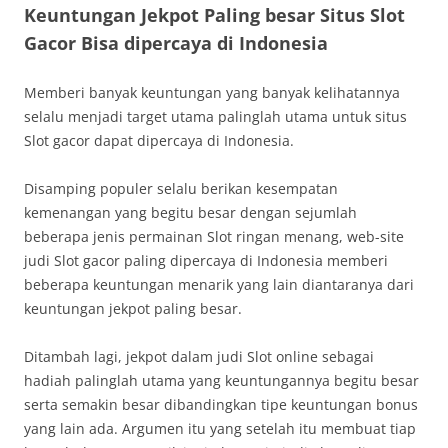
Keuntungan Jekpot Paling besar Situs Slot
Gacor Bisa dipercaya di Indonesia
Memberi banyak keuntungan yang banyak kelihatannya
selalu menjadi target utama palinglah utama untuk situs
Slot gacor dapat dipercaya di Indonesia.
Disamping populer selalu berikan kesempatan
kemenangan yang begitu besar dengan sejumlah
beberapa jenis permainan Slot ringan menang, web-site
judi Slot gacor paling dipercaya di Indonesia memberi
beberapa keuntungan menarik yang lain diantaranya dari
keuntungan jekpot paling besar.
Ditambah lagi, jekpot dalam judi Slot online sebagai
hadiah palinglah utama yang keuntungannya begitu besar
serta semakin besar dibandingkan tipe keuntungan bonus
yang lain ada. Argumen itu yang setelah itu membuat tiap