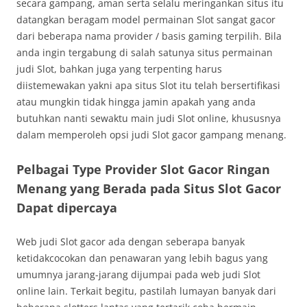
secara gampang, aman serta selalu meringankan situs itu
datangkan beragam model permainan Slot sangat gacor
dari beberapa nama provider / basis gaming terpilih. Bila
anda ingin tergabung di salah satunya situs permainan
judi Slot, bahkan juga yang terpenting harus
diistemewakan yakni apa situs Slot itu telah bersertifikasi
atau mungkin tidak hingga jamin apakah yang anda
butuhkan nanti sewaktu main judi Slot online, khususnya
dalam memperoleh opsi judi Slot gacor gampang menang.
Pelbagai Type Provider Slot Gacor Ringan
Menang yang Berada pada Situs Slot Gacor
Dapat dipercaya
Web judi Slot gacor ada dengan seberapa banyak
ketidakcocokan dan penawaran yang lebih bagus yang
umumnya jarang-jarang dijumpai pada web judi Slot
online lain. Terkait begitu, pastilah lumayan banyak dari