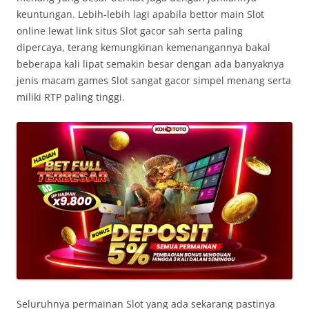
keuntungan. Lebih-lebih lagi apabila bettor main Slot
online lewat link situs Slot gacor sah serta paling
dipercaya, terang kemungkinan kemenangannya bakal
beberapa kali lipat semakin besar dengan ada banyaknya
jenis macam games Slot sangat gacor simpel menang serta
miliki RTP paling tinggi.
Seluruhnya permainan Slot yang ada sekarang pastinya