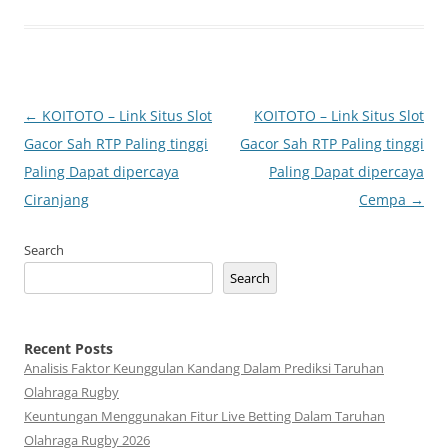
Post
←
KOITOTO – Link Situs Slot
KOITOTO – Link Situs Slot
navigation
Gacor Sah RTP Paling tinggi
Gacor Sah RTP Paling tinggi
Paling Dapat dipercaya
Paling Dapat dipercaya
Ciranjang
Cempa
→
Search
Search
Recent Posts
Analisis Faktor Keunggulan Kandang Dalam Prediksi Taruhan
Olahraga Rugby
Keuntungan Menggunakan Fitur Live Betting Dalam Taruhan
Olahraga Rugby 2026