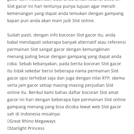
Slot gacor ini hari tentunya punya tujuan agar meraih
kemenangan yang dapat anda temukan dengan gampang
kapan pun anda akan main judi Slot online.
Sudah pasti, dengan info bocoran Slot gacor itu, anda
bakal mendapati seberapa banyak alternatif atau referensi
permainan Slot sangat gacor dengan kemungkinan
menang paling besar dengan gampang yang dapat anda
coba. Sebab kebanyakan, pada berita bocoran Slot gacor
itu tidak sekedar berisi beberapa nama permainan Slot
gacor opsi terhebat saja dan juga dengan nilai RTP, skema
serta jam gacor setiap masing-masing perjudian Slot
online itu. Berikut kami bahas daftar bocoran Slot amat
gacor ini hari dengan beberapa tipe permainan Slot online
gampang menang yang bisa dicoba lewat web Slot gacor
sah di Indonesia misalnya:
Great Rhino Megaways
Starlight Princess