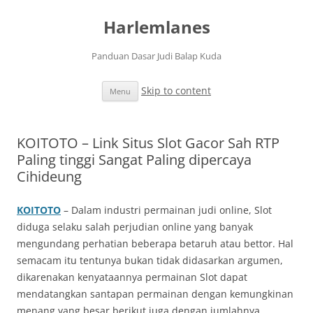
Harlemlanes
Panduan Dasar Judi Balap Kuda
Skip to content
Menu
KOITOTO – Link Situs Slot Gacor Sah RTP
Paling tinggi Sangat Paling dipercaya
Cihideung
KOITOTO
– Dalam industri permainan judi online, Slot
diduga selaku salah perjudian online yang banyak
mengundang perhatian beberapa betaruh atau bettor. Hal
semacam itu tentunya bukan tidak didasarkan argumen,
dikarenakan kenyataannya permainan Slot dapat
mendatangkan santapan permainan dengan kemungkinan
menang yang besar berikut juga dengan jumlahnya