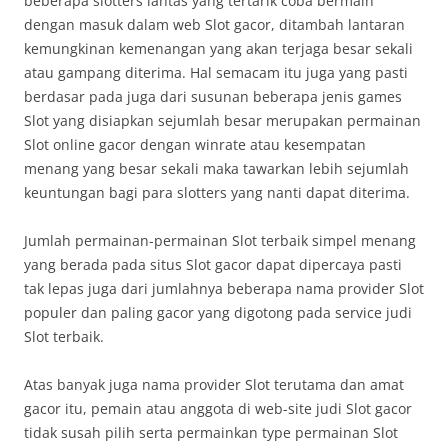
beberapa slotters lantas yang tertarik coba bermain
dengan masuk dalam web Slot gacor, ditambah lantaran
kemungkinan kemenangan yang akan terjaga besar sekali
atau gampang diterima. Hal semacam itu juga yang pasti
berdasar pada juga dari susunan beberapa jenis games
Slot yang disiapkan sejumlah besar merupakan permainan
Slot online gacor dengan winrate atau kesempatan
menang yang besar sekali maka tawarkan lebih sejumlah
keuntungan bagi para slotters yang nanti dapat diterima.
Jumlah permainan-permainan Slot terbaik simpel menang
yang berada pada situs Slot gacor dapat dipercaya pasti
tak lepas juga dari jumlahnya beberapa nama provider Slot
populer dan paling gacor yang digotong pada service judi
Slot terbaik.
Atas banyak juga nama provider Slot terutama dan amat
gacor itu, pemain atau anggota di web-site judi Slot gacor
tidak susah pilih serta permainkan type permainan Slot