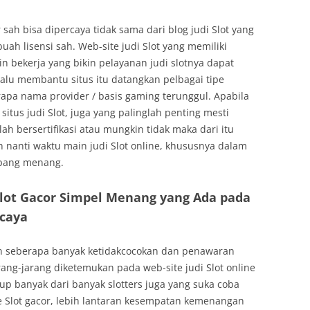
cor sah bisa dipercaya tidak sama dari blog judi Slot yang
ah lisensi sah. Web-site judi Slot yang memiliki
jin bekerja yang bikin pelayanan judi slotnya dapat
alu membantu situs itu datangkan pelbagai tipe
apa nama provider / basis gaming terunggul. Apabila
situs judi Slot, juga yang palinglah penting mesti
elah bersertifikasi atau mungkin tidak maka dari itu
anti waktu main judi Slot online, khususnya dalam
mpang menang.
lot Gacor Simpel Menang yang Ada pada
rcaya
an seberapa banyak ketidakcocokan dan penawaran
ang-jarang diketemukan pada web-site judi Slot online
kup banyak dari banyak slotters juga yang suka coba
 Slot gacor, lebih lantaran kesempatan kemenangan