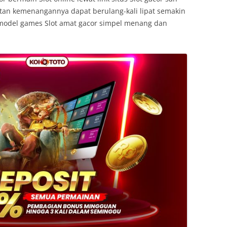
tan kemenangannya dapat berulang-kali lipat semakin
 model games Slot amat gacor simpel menang dan