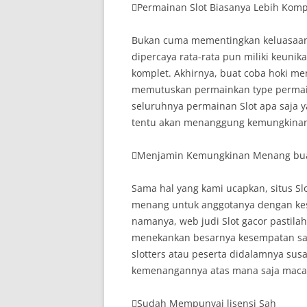
Permainan Slot Biasanya Lebih Komp
Bukan cuma mementingkan keluasaan m
dipercaya rata-rata pun miliki keunik
komplet. Akhirnya, buat coba hoki m
memutuskan permainkan type permain
seluruhnya permainan Slot apa saja y
tentu akan menanggung kemungkinan 
Menjamin Kemungkinan Menang bua
Sama hal yang kami ucapkan, situs Sl
menang untuk anggotanya dengan ke
namanya, web judi Slot gacor pastila
menekankan besarnya kesempatan sa
slotters atau peserta didalamnya su
kemenangannya atas mana saja macam 
Sudah Mempunyai lisensi Sah