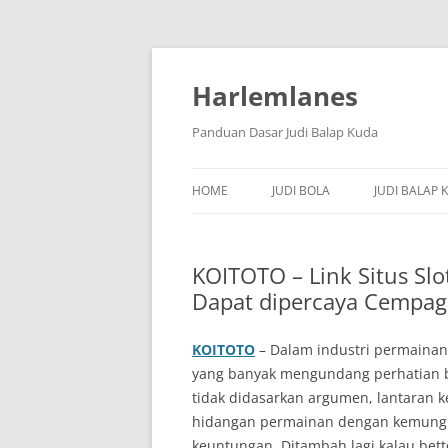
Harlemlanes
Panduan Dasar Judi Balap Kuda
HOME
JUDI BOLA
JUDI BALAP 
KOITOTO – Link Situs Slo
Dapat dipercaya Cempag
KOITOTO
– Dalam industri permainan j
yang banyak mengundang perhatian ba
tidak didasarkan argumen, lantaran
hidangan permainan dengan kemungk
keuntungan. Ditambah lagi kalau bettor