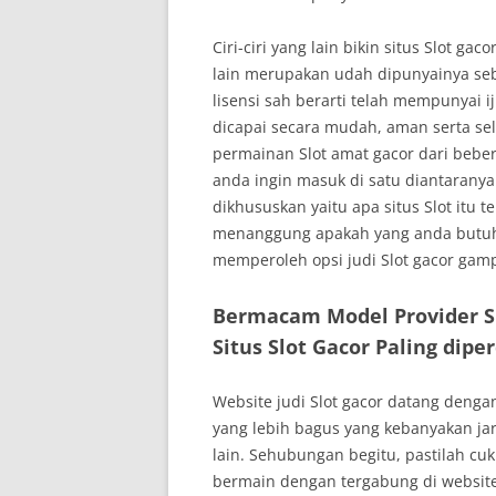
Ciri-ciri yang lain bikin situs Slot ga
lain merupakan udah dipunyainya sebu
lisensi sah berarti telah mempunyai i
dicapai secara mudah, aman serta sel
permainan Slot amat gacor dari beber
anda ingin masuk di satu diantaranya 
dikhususkan yaitu apa situs Slot itu t
menanggung apakah yang anda butuh n
memperoleh opsi judi Slot gacor ga
Bermacam Model Provider S
Situs Slot Gacor Paling dipe
Website judi Slot gacor datang deng
yang lebih bagus yang kebanyakan jar
lain. Sehubungan begitu, pastilah cu
bermain dengan tergabung di website