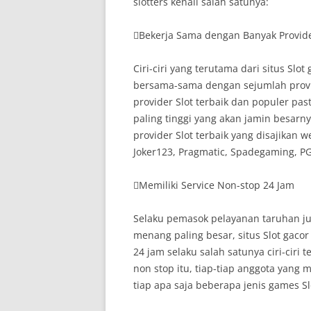
slotters kenali salah satunya:
Bekerja Sama dengan Banyak Provide
Ciri-ciri yang terutama dari situs Slo
bersama-sama dengan sejumlah provi
provider Slot terbaik dan populer pa
paling tinggi yang akan jamin besar
provider Slot terbaik yang disajikan w
Joker123, Pragmatic, Spadegaming, PG
Memiliki Service Non-stop 24 Jam
Selaku pemasok pelayanan taruhan j
menang paling besar, situs Slot gacor
24 jam selaku salah satunya ciri-cir
non stop itu, tiap-tiap anggota yang 
tiap apa saja beberapa jenis games S