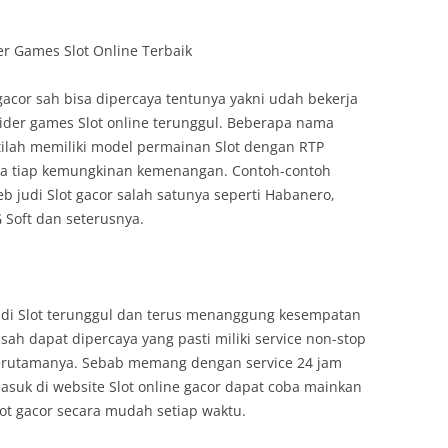
r Games Slot Online Terbaik
t gacor sah bisa dipercaya tentunya yakni udah bekerja
der games Slot online terunggul. Beberapa nama
stilah memiliki model permainan Slot dengan RTP
nya tiap kemungkinan kemenangan. Contoh-contoh
eb judi Slot gacor salah satunya seperti Habanero,
 Soft dan seterusnya.
udi Slot terunggul dan terus menanggung kesempatan
 sah dapat dipercaya yang pasti miliki service non-stop
i terutamanya. Sebab memang dengan service 24 jam
masuk di website Slot online gacor dapat coba mainkan
lot gacor secara mudah setiap waktu.