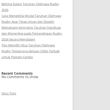
Betting Dalam Taruhan Olahraga Rugby
2026
Cara Mengelola Modal Taruhan Olahraga
Rugby Agar Tetap Aman dan Disiplin
Memahami Jenis-Jenis Taruhan Handicap
dan Moneyline pada Pertandingan Rugby
2026 Secara Mendalam
Tips Memilih Situs Taruhan Olahraga
Rugby Terpercaya dengan Odds Terbaik
untuk Pemain Cerdas
Recent Comments
No comments to show.
Situs Toto