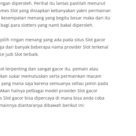
ingan diperoleh. Perihal itu lantas pastilah menurut
games Slot yang disiapkan kebanyakan yakni permainan
au kesempatan menang yang begitu besar maka dari itu
agi para slotters yang nanti bakal diperoleh.
ilih ringan menang yang ada pada situs Slot gacor
uga dari banyak beberapa nama provider Slot terkenal
e judi Slot terbaik.
ot terpenting dan sangat gacor itu, pemain atau
tak kan sukar memutuskan serta permainkan macam
g yang mana saja karena semuanya sellau jamin pada
an halnya pelbagai model provider Slot gacor
 Slot gacor bisa dipercaya di mana bisa anda coba
ainnya diantaranya dibawah berikut ini: