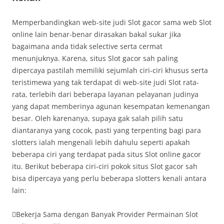
Memperbandingkan web-site judi Slot gacor sama web Slot
online lain benar-benar dirasakan bakal sukar jika
bagaimana anda tidak selective serta cermat
menunjuknya. Karena, situs Slot gacor sah paling
dipercaya pastilah memiliki sejumlah ciri-ciri khusus serta
teristimewa yang tak terdapat di web-site judi Slot rata-
rata, terlebih dari beberapa layanan pelayanan judinya
yang dapat memberinya agunan kesempatan kemenangan
besar. Oleh karenanya, supaya gak salah pilih satu
diantaranya yang cocok, pasti yang terpenting bagi para
slotters ialah mengenali lebih dahulu seperti apakah
beberapa ciri yang terdapat pada situs Slot online gacor
itu. Berikut beberapa ciri-ciri pokok situs Slot gacor sah
bisa dipercaya yang perlu beberapa slotters kenali antara
lain:
Bekerja Sama dengan Banyak Provider Permainan Slot