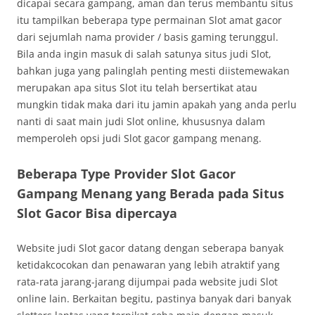
dicapai secara gampang, aman dan terus membantu situs
itu tampilkan beberapa type permainan Slot amat gacor
dari sejumlah nama provider / basis gaming terunggul.
Bila anda ingin masuk di salah satunya situs judi Slot,
bahkan juga yang palinglah penting mesti diistemewakan
merupakan apa situs Slot itu telah bersertikat atau
mungkin tidak maka dari itu jamin apakah yang anda perlu
nanti di saat main judi Slot online, khususnya dalam
memperoleh opsi judi Slot gacor gampang menang.
Beberapa Type Provider Slot Gacor
Gampang Menang yang Berada pada Situs
Slot Gacor Bisa dipercaya
Website judi Slot gacor datang dengan seberapa banyak
ketidakcocokan dan penawaran yang lebih atraktif yang
rata-rata jarang-jarang dijumpai pada website judi Slot
online lain. Berkaitan begitu, pastinya banyak dari banyak