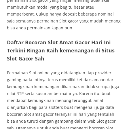
permainan Slot gacor yang ringan menang tidak akan
membutuhkan modal yang begitu besar atau
memperberat. Cukup hanya deposit beberapa nominal
saja semuanya permainan Slot gacor yang mudah menang
bisa anda permainkan kapan pun.
Daftar Bocoran Slot Amat Gacor Hari Ini
Terkini Ringan Raih kemenangan di Situs
Slot Gacor Sah
Permainan Slot online yang didatangkan tiap provider
gaming pada intinya terus memiliki ketidaksamaan dari
kemungkinan kemenangan dikarenakan tidak serupa juga
nilai RTP serta susunan bermainnya. Karena itu, buat
mendapat kemungkinan menang terunggul, amat
dianjurkan bagi para slotters buat mengenali juga data
bocoran Slot amat gacor teranyar ini hari yang tentulah
bisa anda turuti dengan gampang dalam web Slot gacor
sah. Utamanya untuk anda buat mengerti bocoran Slot