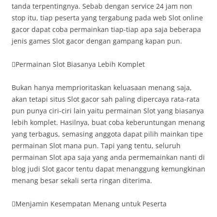
tanda terpentingnya. Sebab dengan service 24 jam non
stop itu, tiap peserta yang tergabung pada web Slot online
gacor dapat coba permainkan tiap-tiap apa saja beberapa
jenis games Slot gacor dengan gampang kapan pun.
Permainan Slot Biasanya Lebih Komplet
Bukan hanya memprioritaskan keluasaan menang saja,
akan tetapi situs Slot gacor sah paling dipercaya rata-rata
pun punya ciri-ciri lain yaitu permainan Slot yang biasanya
lebih komplet. Hasilnya, buat coba keberuntungan menang
yang terbagus, semasing anggota dapat pilih mainkan tipe
permainan Slot mana pun. Tapi yang tentu, seluruh
permainan Slot apa saja yang anda permemainkan nanti di
blog judi Slot gacor tentu dapat menanggung kemungkinan
menang besar sekali serta ringan diterima.
Menjamin Kesempatan Menang untuk Peserta