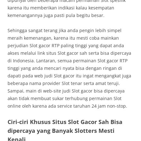
dipunyai oleh beberapa macam permainan Slot spesifik
karena itu memberikan indikasi kalau kesempatan
kemenangannya juga pasti pula begitu besar.
Sehingga sangat terang jika anda pengin lebih simpel
meraih kemenangan, karena itu mesti coba mainkan
perjudian Slot gacor RTP paling tinggi yang dapat anda
akses melalui link situs Slot gacor sah serta bisa dipercaya
di Indonesia. Lantaran, semua permainan Slot gacor RTP
tinggi yang anda mencari nyata bisa dengan ringan di
dapati pada web judi Slot gacor itu ingat mengangkat juga
beberapa nama provider Slot tenar serta amat teruji.
Sampai, main di web-site judi Slot gacor bisa dipercaya
akan tidak membuat sukar terhubung permainan Slot
online oleh karena ada service taruhan 24 jam non-stop.
Ciri-ciri Khusus Situs Slot Gacor Sah Bisa
dipercaya yang Banyak Slotters Mesti
Kenali