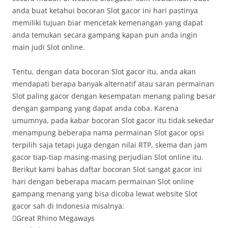
anda buat ketahui bocoran Slot gacor ini hari pastinya
memiliki tujuan biar mencetak kemenangan yang dapat
anda temukan secara gampang kapan pun anda ingin
main judi Slot online.
Tentu, dengan data bocoran Slot gacor itu, anda akan
mendapati berapa banyak alternatif atau saran permainan
Slot paling gacor dengan kesempatan menang paling besar
dengan gampang yang dapat anda coba. Karena
umumnya, pada kabar bocoran Slot gacor itu tidak sekedar
menampung beberapa nama permainan Slot gacor opsi
terpilih saja tetapi juga dengan nilai RTP, skema dan jam
gacor tiap-tiap masing-masing perjudian Slot online itu.
Berikut kami bahas daftar bocoran Slot sangat gacor ini
hari dengan beberapa macam permainan Slot online
gampang menang yang bisa dicoba lewat website Slot
gacor sah di Indonesia misalnya:
Great Rhino Megaways