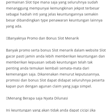
permainan Slot tipe mana saja yang seluruhnya sudah
menanggung mempunyai kemungkinan jekpot terbesar
sebagai hadiah inti yang jelas keuntungannya semakin
besar dibandingkan type penawaran keuntungan lainnya
yang ada.
Banyaknya Promo dan Bonus Slot Menarik
Banyak promo serta bonus Slot menarik dalam website Slot
gacor pasti jamin anda lebih memberikan keuntungan dan
memberikan kepuasan sebab keuntungan telah tak
penting anda temukan kembali semata-mata dari
kemenangan saja. Dikarenakan menurut keputusannya,
promosi dan bonus Slot dapat didapat seluruhnya peserta
kapan pun dengan agunan claim yang juga simpel.
Menang Berapa saja Nyata Dilunasi
Ini keuntungan yang akan tidak anda dapat cicipi jika