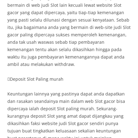
bermain di web judi Slot lain kecuali lewat website Slot
gacor yang dapat dipercaya, yaitu tiap-tiap kemenangan
yang pasti selalu dilunasi dengan sesuai kenyataan. Sebab
itu, jika bagaimana anda yang bermain di web-site judi Slot
gacor paling dipercaya sukses memperoleh kemenangan,
anda tak usah waswas sebab tiap pembayaran
kemenangan tentu akan selalu dikasihkan hingga pada
waktu itu juga pembayaran kemenangannya dapat anda
ambil atau melakukan withdraw.
Deposit Slot Paling murah
Keuntungan lainnya yang pastinya dapat anda dapatkan
dan rasakan seandainya main dalam web Slot gacor bisa
dipercaya ialah deposit Slot paling murah. Sekurang-
kurangnya deposit Slot yang amat dapat dijangkau yang
dikasihkan faksi website judi Slot gacor sendiri punya
tujuan buat tingkatkan keluasaan sekalian keuntungan