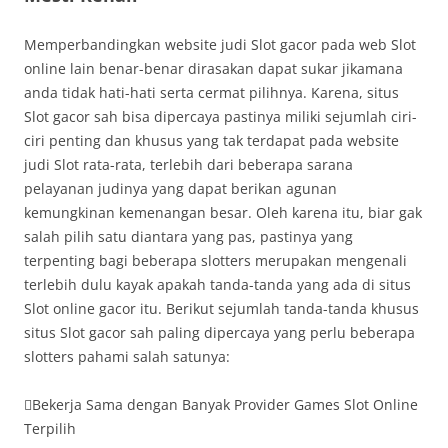
Memperbandingkan website judi Slot gacor pada web Slot
online lain benar-benar dirasakan dapat sukar jikamana
anda tidak hati-hati serta cermat pilihnya. Karena, situs
Slot gacor sah bisa dipercaya pastinya miliki sejumlah ciri-
ciri penting dan khusus yang tak terdapat pada website
judi Slot rata-rata, terlebih dari beberapa sarana
pelayanan judinya yang dapat berikan agunan
kemungkinan kemenangan besar. Oleh karena itu, biar gak
salah pilih satu diantara yang pas, pastinya yang
terpenting bagi beberapa slotters merupakan mengenali
terlebih dulu kayak apakah tanda-tanda yang ada di situs
Slot online gacor itu. Berikut sejumlah tanda-tanda khusus
situs Slot gacor sah paling dipercaya yang perlu beberapa
slotters pahami salah satunya:
Bekerja Sama dengan Banyak Provider Games Slot Online
Terpilih