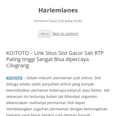
Harlemlanes
Panduan Dasar Judi Balap Kuda
Skip to content
Menu
KOITOTO – Link Situs Slot Gacor Sah RTP
Paling tinggi Sangat Bisa dipercaya
Cilograng
KOITOTO
– Dalam industri permainan judi online, Slot
diduga selaku salah perjudian online yang banyak
menimbulkan perhatian beberapa betaruh atau bettor. Hal
semacam itu tentunya bukan tak dilandasi argumen,
dikarenakan realitanya permainan Slot dapat
mendatangkan suguhan permainan dengan kemungkinan
menang yang besar berikut juga dengan banyak