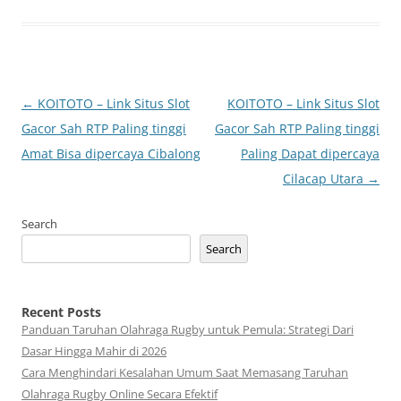
Post
←
KOITOTO – Link Situs Slot
KOITOTO – Link Situs Slot
navigation
Gacor Sah RTP Paling tinggi
Gacor Sah RTP Paling tinggi
Amat Bisa dipercaya Cibalong
Paling Dapat dipercaya
Cilacap Utara
→
Search
Search
Recent Posts
Panduan Taruhan Olahraga Rugby untuk Pemula: Strategi Dari
Dasar Hingga Mahir di 2026
Cara Menghindari Kesalahan Umum Saat Memasang Taruhan
Olahraga Rugby Online Secara Efektif