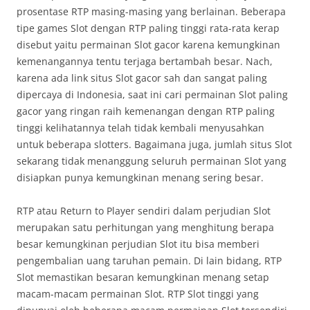
prosentase RTP masing-masing yang berlainan. Beberapa
tipe games Slot dengan RTP paling tinggi rata-rata kerap
disebut yaitu permainan Slot gacor karena kemungkinan
kemenangannya tentu terjaga bertambah besar. Nach,
karena ada link situs Slot gacor sah dan sangat paling
dipercaya di Indonesia, saat ini cari permainan Slot paling
gacor yang ringan raih kemenangan dengan RTP paling
tinggi kelihatannya telah tidak kembali menyusahkan
untuk beberapa slotters. Bagaimana juga, jumlah situs Slot
sekarang tidak menanggung seluruh permainan Slot yang
disiapkan punya kemungkinan menang sering besar.
RTP atau Return to Player sendiri dalam perjudian Slot
merupakan satu perhitungan yang menghitung berapa
besar kemungkinan perjudian Slot itu bisa memberi
pengembalian uang taruhan pemain. Di lain bidang, RTP
Slot memastikan besaran kemungkinan menang setap
macam-macam permainan Slot. RTP Slot tinggi yang