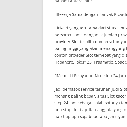
pahami antara lain:
Bekerja Sama dengan Banyak Provide
Ciri-ciri yang terutama dari situs Slo
bersama-sama dengan sejumlah provi
provider Slot terpilih dan tersohor y
paling tinggi yang akan menanggung
contoh provider Slot terhebat yang dis
Habanero, Joker123, Pragmatic, Spade
Memiliki Pelayanan Non stop 24 Jam
Jadi pemasok service taruhan judi Sl
menang paling besar, situs Slot gaco
stop 24 jam sebagai salah satunya ta
non-stop itu, tiap-tiap anggota yang 
tiap-tiap apa saja beberapa jenis ga