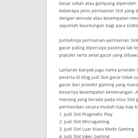
besar sekali atau gampang diperoleh. 
beberapa jenis permainan Slot yang d
dengan winrate atau kesempatan mena
sejumlah keuntungan bagi para slott
Jumlahnya permainan-permainan Slot 
gacor paling dipercaya pastinya tak l
populer serta amat gacor yang dibawa 
Lantaran banyak juga nama provider S
peserta di blog judi Slot gacor tida
gacor dari provder gaming yang mana
besarnya kesempatan kemenangan. A
menang yang berada pada situs Slot 
permainkan secara mudah tiap-tiap be
1. Judi Slot Pragmatic Play
2. Judi Slot Microgaming
3. Judi Slot Luar biasa Mode Gaming
4. Judi Slot Joker Gaming