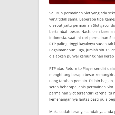
Seluruh permainan Slot yang ada seka
yang tidak sama. Beberapa tipe games
disebut yaitu permainan Slot gacor 
bertambah besar. Nach, oleh karena ad
Indonesia, saat ini cari permainan 
RTP paling tinggi kayaknya sudah tak
Bagaimanapun juga, jumlah situs Slot
disiapkan punyai kemungkinan kerap
RTP atau Return to Player sendiri dal
menghitung berapa besar kemungkina
uang taruhan pemain. Di lain bagia
setap beberapa jenis permainan Slot. 
permainan Slot tersendiri karena itu
kemenangannya lantas pasti pula begi
Maka sudah terang seandainya anda