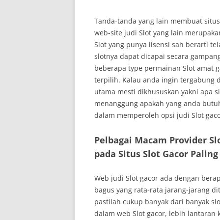
Tanda-tanda yang lain membuat situs 
web-site judi Slot yang lain merupaka
Slot yang punya lisensi sah berarti tel
slotnya dapat dicapai secara gampan
beberapa type permainan Slot amat g
terpilih. Kalau anda ingin tergabung d
utama mesti dikhususkan yakni apa sit
menanggung apakah yang anda butuh k
dalam memperoleh opsi judi Slot gac
Pelbagai Macam Provider S
pada Situs Slot Gacor Paling
Web judi Slot gacor ada dengan bera
bagus yang rata-rata jarang-jarang dit
pastilah cukup banyak dari banyak sl
dalam web Slot gacor, lebih lantara