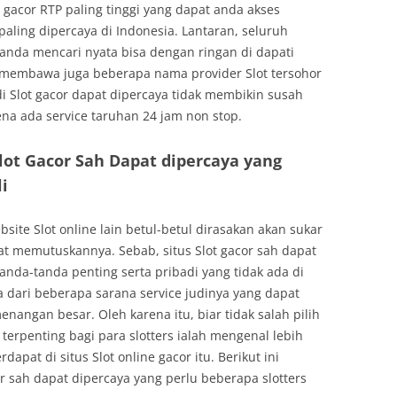
 gacor RTP paling tinggi yang dapat anda akses
a paling dipercaya di Indonesia. Lantaran, seluruh
 anda mencari nyata bisa dengan ringan di dapati
at membawa juga beberapa nama provider Slot tersohor
udi Slot gacor dapat dipercaya tidak membikin susah
na ada service taruhan 24 jam non stop.
lot Gacor Sah Dapat dipercaya yang
i
ite Slot online lain betul-betul dirasakan akan sukar
at memutuskannya. Sebab, situs Slot gacor sah dapat
anda-tanda penting serta pribadi yang tidak ada di
a dari beberapa sarana service judinya yang dapat
ngan besar. Oleh karena itu, biar tidak salah pilih
 terpenting bagi para slotters ialah mengenal lebih
apat di situs Slot online gacor itu. Berikut ini
cor sah dapat dipercaya yang perlu beberapa slotters