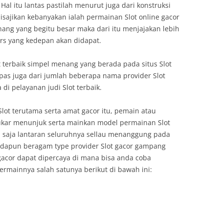
Hal itu lantas pastilah menurut juga dari konstruksi
isajikan kebanyakan ialah permainan Slot online gacor
ng yang begitu besar maka dari itu menjajakan lebih
ers yang kedepan akan didapat.
terbaik simpel menang yang berada pada situs Slot
epas juga dari jumlah beberapa nama provider Slot
di pelayanan judi Slot terbaik.
lot terutama serta amat gacor itu, pemain atau
k sukar menunjuk serta mainkan model permainan Slot
 saja lantaran seluruhnya sellau menanggung pada
dapun beragam type provider Slot gacor gampang
gacor dapat dipercaya di mana bisa anda coba
rmainnya salah satunya berikut di bawah ini: