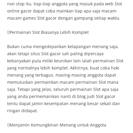
non stop itu, tiap-tiap anggota yang masuk pada web Slot
online gacor dapat coba mainkan tiap apa saja macam-
macam games Slot gacor dengan gampang setiap waktu.
Permainan Slot Biasanya Lebih Komplet
Bukan cuma mengedepankan kelapangan menang saja,
akan tetapi situs Slot gacor sah paling dipercaya
kebanyakan pula miliki keunikan lain ialah permainan Slot
yang normalnya lebih komplet. Akhirnya, buat coba hoki
menang yang terbagus, masing-masing anggota dapat
memutuskan permainkan macam permainan Slot mana
saja. Tetapi yang jelas, seluruh permainan Slot apa saja
yang anda permemainkan nanti di blog judi Slot gacor
tentu dapat jamin kesempatan menang besar sekali dan
ringan didapat.
Menjamin Kemungkinan Menang untuk Anggota