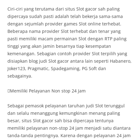
Ciri-ciri yang terutama dari situs Slot gacor sah paling
dipercaya sudah pasti adalah telah bekerja sama-sama
dengan sejumlah provider games Slot online terhebat.
Beberapa nama provider Slot terhebat dan tenar yang
pasti memiliki macam permainan Slot dengan RTP paling
tinggi yang akan jamin besarnya tiap kesempatan
kemenangan. Sebagian contoh provider Slot terpilih yang
disiapkan blog judi Slot gacor antara lain seperti Habanero,
Joker123, Pragmatic, Spadegaming, PG Soft dan
sebagainya.
Memiliki Pelayanan Non stop 24 Jam
Sebagai pemasok pelayanan taruhan judi Slot terunggul
dan selalu menanggung kemungkinan menang paling
besar, situs Slot gacor sah bisa dipercaya tentunya
memiliki pelayanan non-stop 24 jam menjadi satu diantara
tanda-tanda pentingnya. Karena dengan pelayanan 24 jam