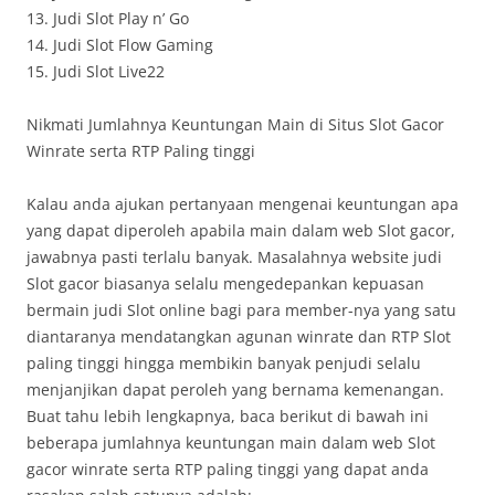
13. Judi Slot Play n’ Go
14. Judi Slot Flow Gaming
15. Judi Slot Live22
Nikmati Jumlahnya Keuntungan Main di Situs Slot Gacor
Winrate serta RTP Paling tinggi
Kalau anda ajukan pertanyaan mengenai keuntungan apa
yang dapat diperoleh apabila main dalam web Slot gacor,
jawabnya pasti terlalu banyak. Masalahnya website judi
Slot gacor biasanya selalu mengedepankan kepuasan
bermain judi Slot online bagi para member-nya yang satu
diantaranya mendatangkan agunan winrate dan RTP Slot
paling tinggi hingga membikin banyak penjudi selalu
menjanjikan dapat peroleh yang bernama kemenangan.
Buat tahu lebih lengkapnya, baca berikut di bawah ini
beberapa jumlahnya keuntungan main dalam web Slot
gacor winrate serta RTP paling tinggi yang dapat anda