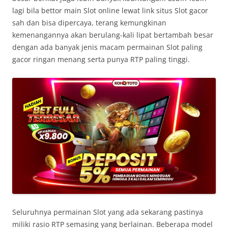
lagi bila bettor main Slot online lewat link situs Slot gacor
sah dan bisa dipercaya, terang kemungkinan
kemenangannya akan berulang-kali lipat bertambah besar
dengan ada banyak jenis macam permainan Slot paling
gacor ringan menang serta punya RTP paling tinggi.
Seluruhnya permainan Slot yang ada sekarang pastinya
miliki rasio RTP semasing yang berlainan. Beberapa model