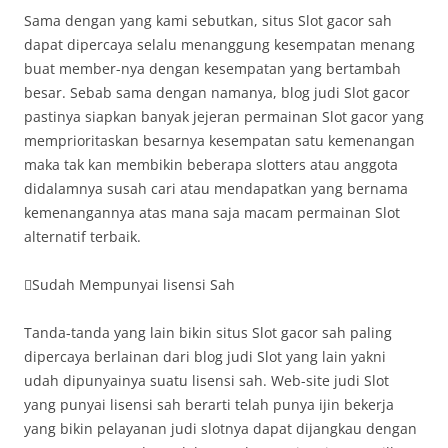
Sama dengan yang kami sebutkan, situs Slot gacor sah
dapat dipercaya selalu menanggung kesempatan menang
buat member-nya dengan kesempatan yang bertambah
besar. Sebab sama dengan namanya, blog judi Slot gacor
pastinya siapkan banyak jejeran permainan Slot gacor yang
memprioritaskan besarnya kesempatan satu kemenangan
maka tak kan membikin beberapa slotters atau anggota
didalamnya susah cari atau mendapatkan yang bernama
kemenangannya atas mana saja macam permainan Slot
alternatif terbaik.
Sudah Mempunyai lisensi Sah
Tanda-tanda yang lain bikin situs Slot gacor sah paling
dipercaya berlainan dari blog judi Slot yang lain yakni
udah dipunyainya suatu lisensi sah. Web-site judi Slot
yang punyai lisensi sah berarti telah punya ijin bekerja
yang bikin pelayanan judi slotnya dapat dijangkau dengan