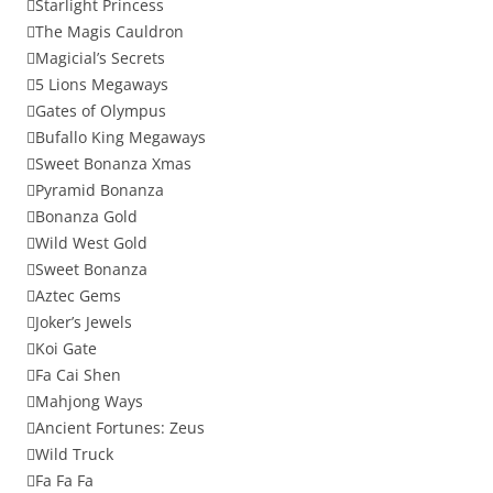
Starlight Princess
The Magis Cauldron
Magicial’s Secrets
5 Lions Megaways
Gates of Olympus
Bufallo King Megaways
Sweet Bonanza Xmas
Pyramid Bonanza
Bonanza Gold
Wild West Gold
Sweet Bonanza
Aztec Gems
Joker’s Jewels
Koi Gate
Fa Cai Shen
Mahjong Ways
Ancient Fortunes: Zeus
Wild Truck
Fa Fa Fa