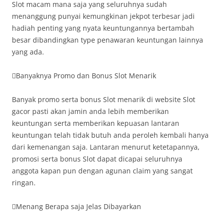
Slot macam mana saja yang seluruhnya sudah
menanggung punyai kemungkinan jekpot terbesar jadi
hadiah penting yang nyata keuntungannya bertambah
besar dibandingkan type penawaran keuntungan lainnya
yang ada.
Banyaknya Promo dan Bonus Slot Menarik
Banyak promo serta bonus Slot menarik di website Slot
gacor pasti akan jamin anda lebih memberikan
keuntungan serta memberikan kepuasan lantaran
keuntungan telah tidak butuh anda peroleh kembali hanya
dari kemenangan saja. Lantaran menurut ketetapannya,
promosi serta bonus Slot dapat dicapai seluruhnya
anggota kapan pun dengan agunan claim yang sangat
ringan.
Menang Berapa saja Jelas Dibayarkan