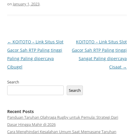
on
January 1, 2023
.
Post
←
KOITOTO – Link Situs Slot
KOITOTO – Link Situs Slot
navigation
Gacor Sah RTP Paling tinggi
Gacor Sah RTP Paling tinggi
Paling Paling dipercaya
Sangat Paling dipercaya
Cibugel
Cisaat
→
Search
Search
Recent Posts
Panduan Taruhan Olahraga Rugby untuk Pemula: Strategi Dari
Dasar Hingga Mahir di 2026
Cara Menghindari Kesalahan Umum Saat Memasang Taruhan