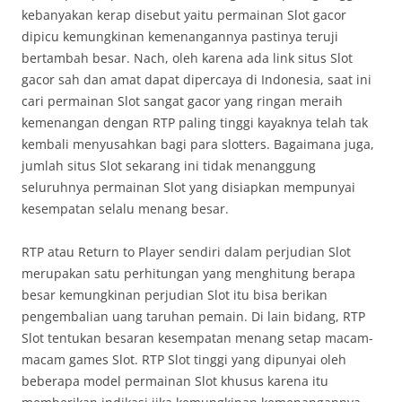
kebanyakan kerap disebut yaitu permainan Slot gacor
dipicu kemungkinan kemenangannya pastinya teruji
bertambah besar. Nach, oleh karena ada link situs Slot
gacor sah dan amat dapat dipercaya di Indonesia, saat ini
cari permainan Slot sangat gacor yang ringan meraih
kemenangan dengan RTP paling tinggi kayaknya telah tak
kembali menyusahkan bagi para slotters. Bagaimana juga,
jumlah situs Slot sekarang ini tidak menanggung
seluruhnya permainan Slot yang disiapkan mempunyai
kesempatan selalu menang besar.
RTP atau Return to Player sendiri dalam perjudian Slot
merupakan satu perhitungan yang menghitung berapa
besar kemungkinan perjudian Slot itu bisa berikan
pengembalian uang taruhan pemain. Di lain bidang, RTP
Slot tentukan besaran kesempatan menang setap macam-
macam games Slot. RTP Slot tinggi yang dipunyai oleh
beberapa model permainan Slot khusus karena itu