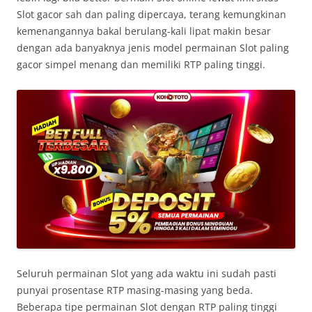
Slot gacor sah dan paling dipercaya, terang kemungkinan
kemenangannya bakal berulang-kali lipat makin besar
dengan ada banyaknya jenis model permainan Slot paling
gacor simpel menang dan memiliki RTP paling tinggi.
Seluruh permainan Slot yang ada waktu ini sudah pasti
punyai prosentase RTP masing-masing yang beda.
Beberapa tipe permainan Slot dengan RTP paling tinggi