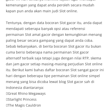
kemenangan yang dapat anda peroleh secara mudah
kapan pun anda akan main judi Slot online.
Tentunya, dengan data bocoran Slot gacor itu, anda dapat
mendapati seberapa banyak opsi atau referensi
permainan Slot amat gacor dengan kemungkinan menang
paling besar secara gampang yang dapat anda coba.
Sebab kebanyakan, di berita bocoran Slot gacor itu bukan
cuma berisi beberapa nama permainan Slot gacor
alternatif terbaik saja tetapi juga dengan nilai RTP, skema
dan jam gacor setiap masing-masing perjudian Slot online
itu. Berikut kami bahas daftar bocoran Slot sangat gacor ini
hari dengan beberapa tipe permainan Slot online simpel
menang yang bisa dicoba lewat blog Slot gacor sah di
Indonesia diantaranya:
Great Rhino Megaways
Starlight Princess
The Magis Cauldron