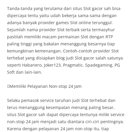
Tanda-tanda yang terutama dari situs Slot gacor sah bisa
dipercaya tentu yaitu udah bekerja sama-sama dengan
adanya banyak provider games Slot online terunggul.
Sejumlah nama provider Slot terbaik serta termasyhur
pastilah memiliki macam permainan Slot dengan RTP
paling tinggi yang bakalan menanggung besarnya tiap
kemungkinan kemenangan. Contoh-contoh provider Slot
terhebat yang disiapkan blog judi Slot gacor salah satunya
seperti Habanero, Joker123, Pragmatic, Spadegaming, PG
Soft dan lain-lain.
Memiliki Pelayanan Non-stop 24 Jam
Selaku pemasok service taruhan judi Slot terhebat dan
terus menanggung kesempatan menang paling besar,
situs Slot gacor sah dapat dipercaya tentunya miliki service
non-stop 24 jam menjadi satu diantara ciri-ciri pentingnya.
Karena dengan pelayanan 24 jam non-stop itu, tiap