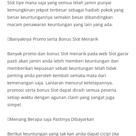
Slot tipe mana saja yang semua telah jamin punyai
kemungkinan jekpot terbesar sebagai hadiah pokok yang
benar keuntungannya semakin besar dibandingkan
macam penawaran keuntungan yang lain yang ada.
Banyaknya Promo serta Bonus Slot Menarik
Banyak promo dan bonus Slot menarik pada web Slot gacor
pasti akan jamin anda lebih memberi keuntungan dan
memberikan kepuasan sebab keuntungan telah tidak
penting anda peroleh kembali semata-mata dari
kemenangan saja. Lantaran menurut ketetapannya,
promosi serta bonus Slot dapat diraih semua peserta
setiap waktu dengan agunan claim yang sangat juga
simpel.
Menang Berapa saja Pastinya Dibayarkan
Berikut keuntungan yang tak kan anda dapat cicipi jika