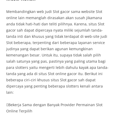
Membandingkan web judi Slot gacor sama website Slot
online lain memanglah dirasakan akan susah jikamana
anda tidak hati-hati dan teliti pilihnya. Karena, situs Slot
gacor sah dapat dipercaya nyata miliki sejumlah tanda-
tanda inti dan khusus yang tidak terdapat di web-site judi
Slot beberapa, terpenting dari beberapa layanan service
judinya yang dapat berikan agunan kemungkinan
kemenangan besar. Untuk itu, supaya tidak salah pilih
salah satunya yang pas, pastinya yang paling utama bagi
para slotters yaitu mengerti lebih dahulu kayak apa tanda-
tanda yang ada di situs Slot online gacor itu. Berikut ini
beberapa ciri-ciri khusus situs Slot gacor sah dapat
dipercaya yang penting beberapa slotters kenali antara
lain:
Bekerja Sama dengan Banyak Provider Permainan Slot
Online Terpilih