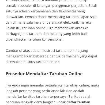
semakin populer di kalangan penggemar perjudian. Salah
satunya adalah kenyamanan dan fleksibilitas yang
ditawarkan. Pemain dapat memasang taruhan kapan saja
dan di mana saja melalui perangkat elektronik mereka.
Selain itu, taruhan online juga memberikan akses ke
berbagai jenis taruhan dan peluang yang lebih baik
dibandingkan taruhan konvensional.
Gambar di atas adalah ilustrasi taruhan online yang
menggambarkan beberapa bentuk permainan yang dapat
ditemukan di situs taruhan online.
Prosedur Mendaftar Taruhan Online
Jika Anda ingin memulai petualangan taruhan online, maka
langkah pertama yang perlu Anda lakukan adalah
mendaftar ke situs taruhan terpercaya. Berikut adalah
panduan langkah demi langkah untuk
daftar taruhan