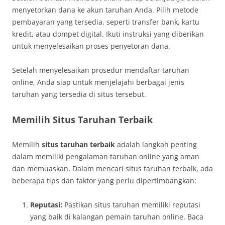
menyetorkan dana ke akun taruhan Anda. Pilih metode
pembayaran yang tersedia, seperti transfer bank, kartu
kredit, atau dompet digital. Ikuti instruksi yang diberikan
untuk menyelesaikan proses penyetoran dana.
Setelah menyelesaikan prosedur mendaftar taruhan
online, Anda siap untuk menjelajahi berbagai jenis
taruhan yang tersedia di situs tersebut.
Memilih Situs Taruhan Terbaik
Memilih
situs taruhan terbaik
adalah langkah penting
dalam memiliki pengalaman taruhan online yang aman
dan memuaskan. Dalam mencari situs taruhan terbaik, ada
beberapa tips dan faktor yang perlu dipertimbangkan:
Reputasi:
Pastikan situs taruhan memiliki reputasi
yang baik di kalangan pemain taruhan online. Baca