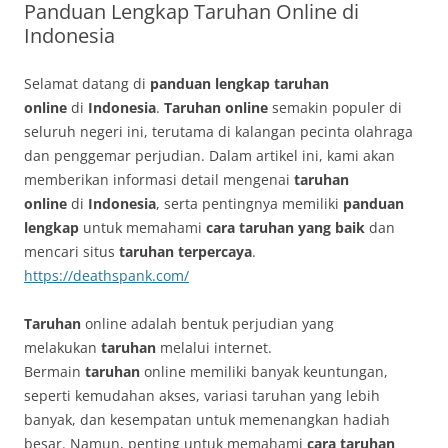
Panduan Lengkap Taruhan Online di
Indonesia
Selamat datang di
panduan lengkap
taruhan
online
di
Indonesia
.
Taruhan online
semakin populer di
seluruh negeri ini, terutama di kalangan pecinta olahraga
dan penggemar perjudian. Dalam artikel ini, kami akan
memberikan informasi detail mengenai
taruhan
online
di
Indonesia
, serta pentingnya memiliki
panduan
lengkap
untuk memahami
cara taruhan yang baik
dan
mencari situs
taruhan terpercaya
.
https://deathspank.com/
Taruhan
online adalah bentuk perjudian yang
melakukan
taruhan
melalui internet.
Bermain
taruhan
online memiliki banyak keuntungan,
seperti kemudahan akses, variasi taruhan yang lebih
banyak, dan kesempatan untuk memenangkan hadiah
besar. Namun, penting untuk memahami
cara taruhan