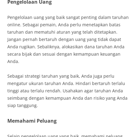
Pengelolaan Uang
Pengelolaan uang yang baik sangat penting dalam taruhan
online. Sebagai pemain, Anda perlu menetapkan batas
taruhan dan mematuhi aturan yang telah ditetapkan.
Jangan pernah bertaruh dengan uang yang tidak dapat
Anda rugikan. Sebaliknya, alokasikan dana taruhan Anda
secara bijak dan sesuai dengan kemampuan keuangan
Anda.
Sebagai strategi taruhan yang baik, Anda juga perlu
mengatur ukuran taruhan Anda. Hindari bertaruh terlalu
tinggi atau terlalu rendah. Usahakan agar taruhan Anda
seimbang dengan kemampuan Anda dan risiko yang Anda
siap tanggung.
Memahami Peluang
Selain pengelolaan uang yang baik, memahami peluang