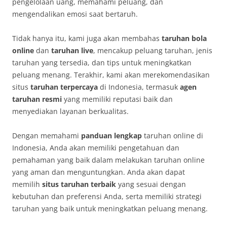
pengelolaan uang, memahami peluang, dan
mengendalikan emosi saat bertaruh.
Tidak hanya itu, kami juga akan membahas
taruhan bola
online
dan
taruhan live
, mencakup peluang taruhan, jenis
taruhan yang tersedia, dan tips untuk meningkatkan
peluang menang. Terakhir, kami akan merekomendasikan
situs
taruhan terpercaya
di Indonesia, termasuk
agen
taruhan resmi
yang memiliki reputasi baik dan
menyediakan layanan berkualitas.
Dengan memahami
panduan lengkap
taruhan online di
Indonesia, Anda akan memiliki pengetahuan dan
pemahaman yang baik dalam melakukan taruhan online
yang aman dan menguntungkan. Anda akan dapat
memilih
situs taruhan terbaik
yang sesuai dengan
kebutuhan dan preferensi Anda, serta memiliki strategi
taruhan yang baik untuk meningkatkan peluang menang.