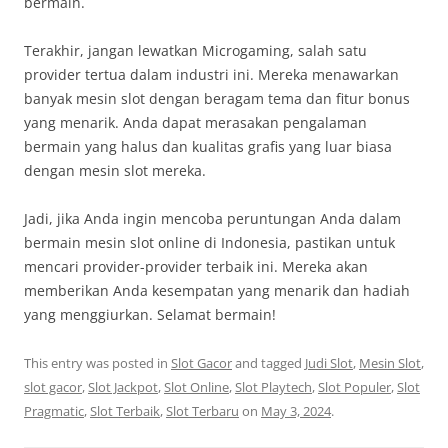
bermain.
Terakhir, jangan lewatkan Microgaming, salah satu
provider tertua dalam industri ini. Mereka menawarkan
banyak mesin slot dengan beragam tema dan fitur bonus
yang menarik. Anda dapat merasakan pengalaman
bermain yang halus dan kualitas grafis yang luar biasa
dengan mesin slot mereka.
Jadi, jika Anda ingin mencoba peruntungan Anda dalam
bermain mesin slot online di Indonesia, pastikan untuk
mencari provider-provider terbaik ini. Mereka akan
memberikan Anda kesempatan yang menarik dan hadiah
yang menggiurkan. Selamat bermain!
This entry was posted in
Slot Gacor
and tagged
Judi Slot
,
Mesin Slot
,
slot gacor
,
Slot Jackpot
,
Slot Online
,
Slot Playtech
,
Slot Populer
,
Slot
Pragmatic
,
Slot Terbaik
,
Slot Terbaru
on
May 3, 2024
.