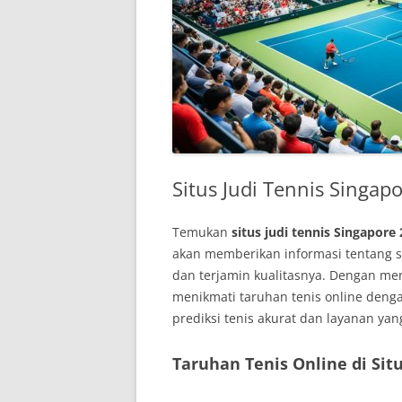
Situs Judi Tennis Singap
Temukan
situs judi tennis Singapore
akan memberikan informasi tentang si
dan terjamin kualitasnya. Dengan me
menikmati taruhan tenis online deng
prediksi tenis akurat dan layanan yan
Taruhan Tenis Online di Situ