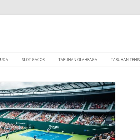
Skip
to
KUDA
SLOT GACOR
TARUHAN OLAHRAGA
TARUHAN TENIS
content