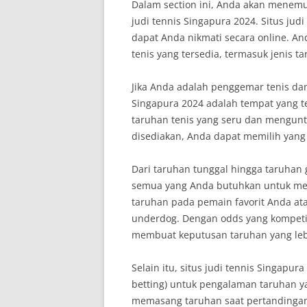
Dalam section ini, Anda akan menemuk
judi tennis Singapura 2024. Situs jud
dapat Anda nikmati secara online. An
tenis yang tersedia, termasuk jenis t
Jika Anda adalah penggemar tenis dan
Singapura 2024 adalah tempat yang t
taruhan tenis yang seru dan mengunt
disediakan, Anda dapat memilih yang
Dari taruhan tunggal hingga taruhan g
semua yang Anda butuhkan untuk men
taruhan pada pemain favorit Anda a
underdog. Dengan odds yang kompetiti
membuat keputusan taruhan yang leb
Selain itu, situs judi tennis Singapu
betting) untuk pengalaman taruhan y
memasang taruhan saat pertandingan