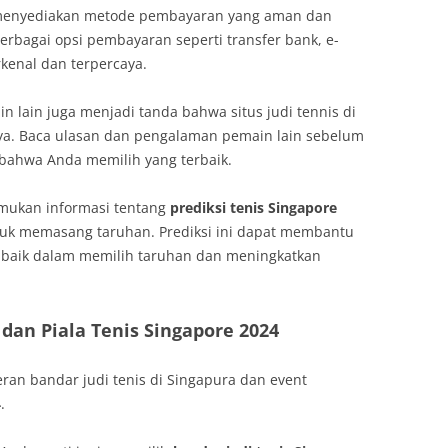
uga menyediakan metode pembayaran yang aman dan
rbagai opsi pembayaran seperti transfer bank, e-
erkenal dan terpercaya.
in lain juga menjadi tanda bahwa situs judi tennis di
ya. Baca ulasan dan pengalaman pemain lain sebelum
 bahwa Anda memilih yang terbaik.
emukan informasi tentang
prediksi tenis Singapore
uk memasang taruhan. Prediksi ini dapat membantu
baik dalam memilih taruhan dan meningkatkan
 dan Piala Tenis Singapore 2024
ran bandar judi tenis di Singapura dan event
4
.