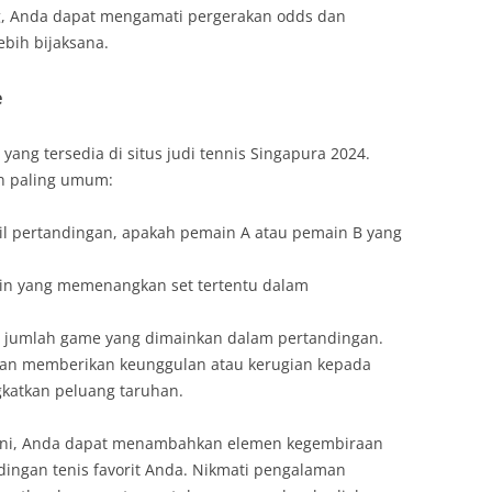
, Anda dapat mengamati pergerakan odds dan
bih bijaksana.
e
 yang tersedia di situs judi tennis Singapura 2024.
an paling umum:
il pertandingan, apakah pemain A atau pemain B yang
in yang memenangkan set tertentu dalam
l jumlah game yang dimainkan dalam pertandingan.
gan memberikan keunggulan atau kerugian kepada
katkan peluang taruhan.
s ini, Anda dapat menambahkan elemen kegembiraan
ingan tenis favorit Anda. Nikmati pengalaman