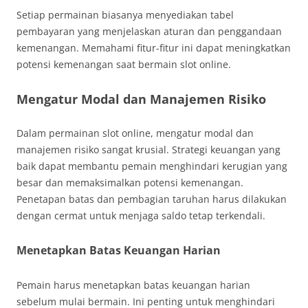
Setiap permainan biasanya menyediakan tabel
pembayaran yang menjelaskan aturan dan penggandaan
kemenangan. Memahami fitur-fitur ini dapat meningkatkan
potensi kemenangan saat bermain slot online.
Mengatur Modal dan Manajemen Risiko
Dalam permainan slot online, mengatur modal dan
manajemen risiko sangat krusial. Strategi keuangan yang
baik dapat membantu pemain menghindari kerugian yang
besar dan memaksimalkan potensi kemenangan.
Penetapan batas dan pembagian taruhan harus dilakukan
dengan cermat untuk menjaga saldo tetap terkendali.
Menetapkan Batas Keuangan Harian
Pemain harus menetapkan batas keuangan harian
sebelum mulai bermain. Ini penting untuk menghindari