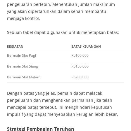
pengeluaran berlebih. Menentukan jumlah maksimum
yang akan dipertaruhkan dalam sehari membantu
menjaga kontrol.
Sebuah tabel dapat digunakan untuk menetapkan batas:
KEGIATAN
BATAS KEUANGAN
Bermain Slot Pagi
Rp100.000
Bermain Slot Siang
Rp150.000
Bermain Slot Malam
Rp200.000
Dengan batas yang jelas, pemain dapat melacak
pengeluaran dan menghentikan permainan jika telah
mencapai batas tersebut. Ini menghindari keputusan
impulsif yang dapat menyebabkan kerugian lebih besar.
Strategi Pembagian Taruhan