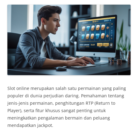
Slot online merupakan salah satu permainan yang paling
populer di dunia perjudian daring. Pemahaman tentang
jenis-jenis permainan, penghitungan RTP (Return to
Player), serta fitur khusus sangat penting untuk
meningkatkan pengalaman bermain dan peluang
mendapatkan jackpot.