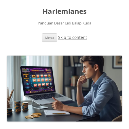
Harlemlanes
Panduan Dasar Judi Balap Kuda
Skip to content
Menu