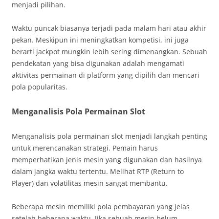
menjadi pilihan.
Waktu puncak biasanya terjadi pada malam hari atau akhir
pekan. Meskipun ini meningkatkan kompetisi, ini juga
berarti jackpot mungkin lebih sering dimenangkan. Sebuah
pendekatan yang bisa digunakan adalah mengamati
aktivitas permainan di platform yang dipilih dan mencari
pola popularitas.
Menganalisis Pola Permainan Slot
Menganalisis pola permainan slot menjadi langkah penting
untuk merencanakan strategi. Pemain harus
memperhatikan jenis mesin yang digunakan dan hasilnya
dalam jangka waktu tertentu. Melihat RTP (Return to
Player) dan volatilitas mesin sangat membantu.
Beberapa mesin memiliki pola pembayaran yang jelas
setelah beberapa waktu. Jika sebuah mesin belum