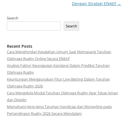
Dengan Strategi Efektif
→
Search
Search
Recent Posts
Cara Menghindari Kesalahan Umum Saat Memasang Taruhan
Olahraga Rugby Online Secara Efektif
Analisis Faktor Keunggulan Kandang Dalam Prediksi Taruhan
Olahraga Rugby
Keuntungan Menggunakan Fitur Live Betting Dalam Taruhan
Olahraga Rugby 2026
Cara Mengelola Modal Taruhan Olahraga Rugby Agar Tetap Aman
dan Disiplin
Memahami Jenis-Jenis Taruhan Handicap dan Moneyline pada
Pertandingan Rugby 2026 Secara Mendalam