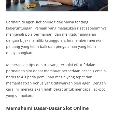
Bermain di agen slot online tidak hanya tentang
keberuntungan. Pemain yang melakukan riset sebelumnya,
mengenali pola permainan, dan mengatur anggaran
dengan bijak memiliki keunggulan. Ini memberi mereka
peluang yang lebih baik dan pengalaman yang lebih
menyenangkan.
Menerapkan tips dan trik yang terbukti efektif dalam
permainan slot dapat membuat perbedaan besar. Pemain
harus fokus pada pemilihan mesin yang tepat dan
memanfaatkan bonus yang ditawarkan oleh agen. Dengan
cara ini, mereka akan lebih dekat untuk mencapai jackpot
yang diimpikan.
Memahami Dasar-Dasar Slot Online