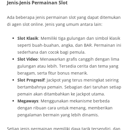
Jenis-Jenis Permainan Slot
Ada beberapa jenis permainan slot yang dapat ditemukan
di agen slot online. Jenis yang umum antara lain:
Slot Klasik
: Memiliki tiga gulungan dan simbol klasik
seperti buah-buahan, angka, dan BAR. Permainan ini
sederhana dan cocok bagi pemula.
Slot Video
: Menawarkan grafis canggih dengan lima
gulungan atau lebih. Tersedia cerita dan tema yang
beragam, serta fitur bonus menarik.
Slot Progresif
: Jackpot yang terus meningkat seiring
bertambahnya pemain. Sebagian dari taruhan setiap
pemain akan ditambahkan ke jackpot utama.
Megaways
: Menggunakan mekanisme berbeda
dengan ribuan cara untuk menang, memberikan
pengalaman bermain yang lebih dinamis.
Setiap jenis permainan memiliki daya tarik tersendiri, dan