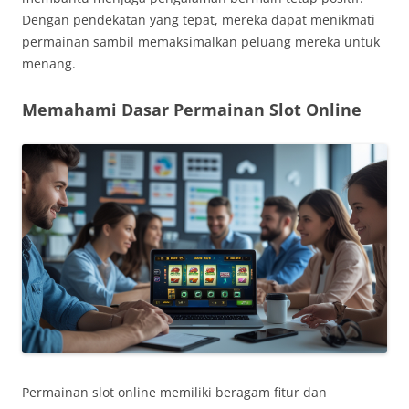
Dengan pendekatan yang tepat, mereka dapat menikmati
permainan sambil memaksimalkan peluang mereka untuk
menang.
Memahami Dasar Permainan Slot Online
Permainan slot online memiliki beragam fitur dan