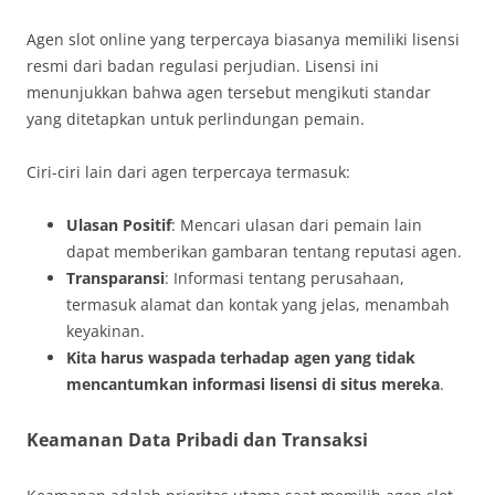
Agen slot online yang terpercaya biasanya memiliki lisensi
resmi dari badan regulasi perjudian. Lisensi ini
menunjukkan bahwa agen tersebut mengikuti standar
yang ditetapkan untuk perlindungan pemain.
Ciri-ciri lain dari agen terpercaya termasuk:
Ulasan Positif
: Mencari ulasan dari pemain lain
dapat memberikan gambaran tentang reputasi agen.
Transparansi
: Informasi tentang perusahaan,
termasuk alamat dan kontak yang jelas, menambah
keyakinan.
Kita harus waspada terhadap agen yang tidak
mencantumkan informasi lisensi di situs mereka
.
Keamanan Data Pribadi dan Transaksi