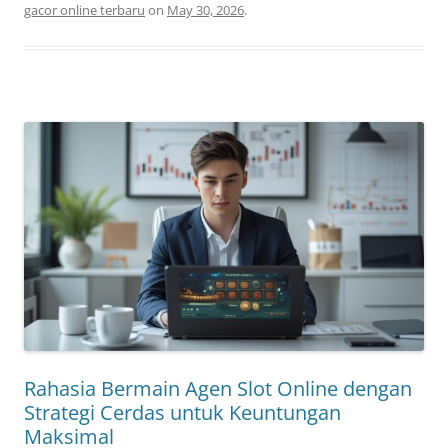
gacor online terbaru
on
May 30, 2026
.
Rahasia Bermain Agen Slot Online dengan
Strategi Cerdas untuk Keuntungan
Maksimal