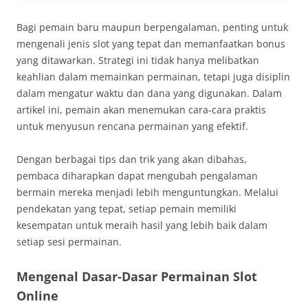
Bagi pemain baru maupun berpengalaman, penting untuk
mengenali jenis slot yang tepat dan memanfaatkan bonus
yang ditawarkan. Strategi ini tidak hanya melibatkan
keahlian dalam memainkan permainan, tetapi juga disiplin
dalam mengatur waktu dan dana yang digunakan. Dalam
artikel ini, pemain akan menemukan cara-cara praktis
untuk menyusun rencana permainan yang efektif.
Dengan berbagai tips dan trik yang akan dibahas,
pembaca diharapkan dapat mengubah pengalaman
bermain mereka menjadi lebih menguntungkan. Melalui
pendekatan yang tepat, setiap pemain memiliki
kesempatan untuk meraih hasil yang lebih baik dalam
setiap sesi permainan.
Mengenal Dasar-Dasar Permainan Slot
Online