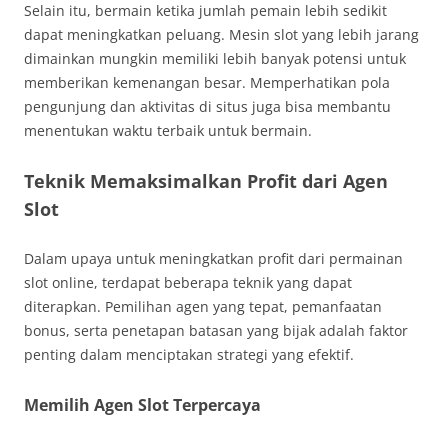
Selain itu, bermain ketika jumlah pemain lebih sedikit
dapat meningkatkan peluang. Mesin slot yang lebih jarang
dimainkan mungkin memiliki lebih banyak potensi untuk
memberikan kemenangan besar. Memperhatikan pola
pengunjung dan aktivitas di situs juga bisa membantu
menentukan waktu terbaik untuk bermain.
Teknik Memaksimalkan Profit dari Agen
Slot
Dalam upaya untuk meningkatkan profit dari permainan
slot online, terdapat beberapa teknik yang dapat
diterapkan. Pemilihan agen yang tepat, pemanfaatan
bonus, serta penetapan batasan yang bijak adalah faktor
penting dalam menciptakan strategi yang efektif.
Memilih Agen Slot Terpercaya