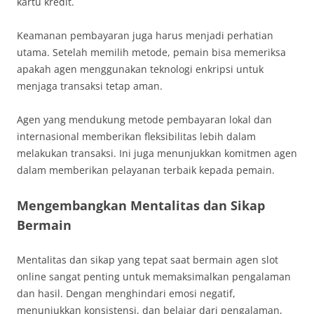
kartu kredit.
Keamanan pembayaran juga harus menjadi perhatian
utama. Setelah memilih metode, pemain bisa memeriksa
apakah agen menggunakan teknologi enkripsi untuk
menjaga transaksi tetap aman.
Agen yang mendukung metode pembayaran lokal dan
internasional memberikan fleksibilitas lebih dalam
melakukan transaksi. Ini juga menunjukkan komitmen agen
dalam memberikan pelayanan terbaik kepada pemain.
Mengembangkan Mentalitas dan Sikap
Bermain
Mentalitas dan sikap yang tepat saat bermain agen slot
online sangat penting untuk memaksimalkan pengalaman
dan hasil. Dengan menghindari emosi negatif,
menunjukkan konsistensi, dan belajar dari pengalaman,