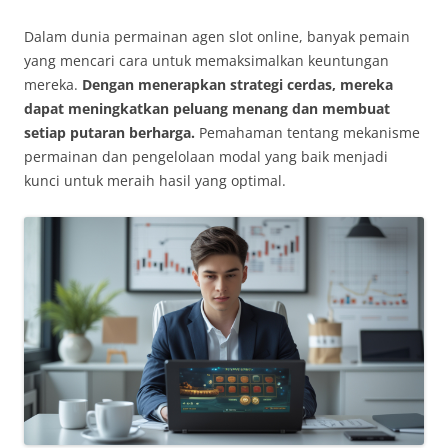
Dalam dunia permainan agen slot online, banyak pemain
yang mencari cara untuk memaksimalkan keuntungan
mereka.
Dengan menerapkan strategi cerdas, mereka
dapat meningkatkan peluang menang dan membuat
setiap putaran berharga.
Pemahaman tentang mekanisme
permainan dan pengelolaan modal yang baik menjadi
kunci untuk meraih hasil yang optimal.