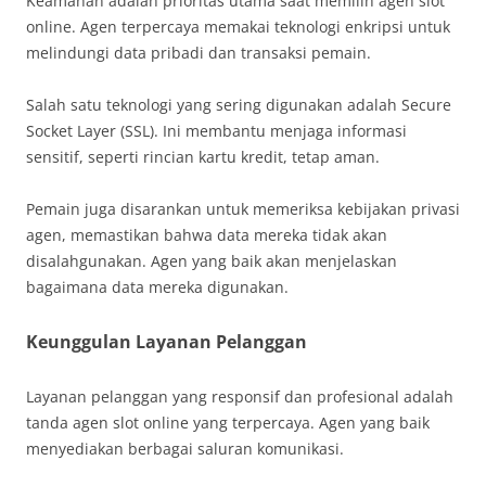
Keamanan adalah prioritas utama saat memilih agen slot
online. Agen terpercaya memakai teknologi enkripsi untuk
melindungi data pribadi dan transaksi pemain.
Salah satu teknologi yang sering digunakan adalah Secure
Socket Layer (SSL). Ini membantu menjaga informasi
sensitif, seperti rincian kartu kredit, tetap aman.
Pemain juga disarankan untuk memeriksa kebijakan privasi
agen, memastikan bahwa data mereka tidak akan
disalahgunakan. Agen yang baik akan menjelaskan
bagaimana data mereka digunakan.
Keunggulan Layanan Pelanggan
Layanan pelanggan yang responsif dan profesional adalah
tanda agen slot online yang terpercaya. Agen yang baik
menyediakan berbagai saluran komunikasi.