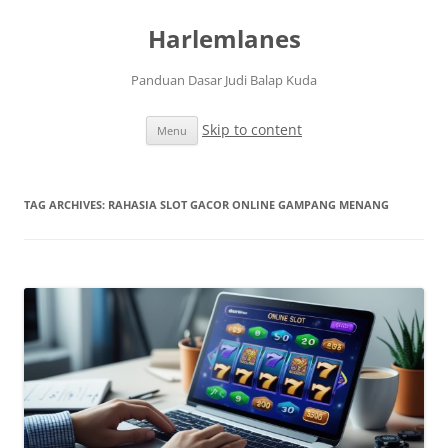
Harlemlanes
Panduan Dasar Judi Balap Kuda
Skip to content
Menu
TAG ARCHIVES:
RAHASIA SLOT GACOR ONLINE GAMPANG MENANG