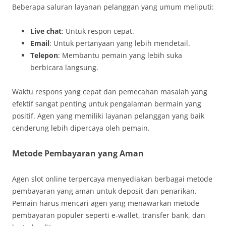
Beberapa saluran layanan pelanggan yang umum meliputi:
Live chat
: Untuk respon cepat.
Email
: Untuk pertanyaan yang lebih mendetail.
Telepon
: Membantu pemain yang lebih suka
berbicara langsung.
Waktu respons yang cepat dan pemecahan masalah yang
efektif sangat penting untuk pengalaman bermain yang
positif. Agen yang memiliki layanan pelanggan yang baik
cenderung lebih dipercaya oleh pemain.
Metode Pembayaran yang Aman
Agen slot online terpercaya menyediakan berbagai metode
pembayaran yang aman untuk deposit dan penarikan.
Pemain harus mencari agen yang menawarkan metode
pembayaran populer seperti e-wallet, transfer bank, dan