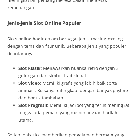
meningkatkan peluang mereka dalam mencetak
kemenangan.
Jenis-Jenis Slot Online Populer
Slots online hadir dalam berbagai jenis, masing-masing
dengan tema dan fitur unik. Beberapa jenis yang populer
di antaranya:
Slot Klasik
: Menawarkan nuansa retro dengan 3
gulungan dan simbol tradisional.
Slot Video
: Memiliki grafis yang lebih baik serta
animasi. Biasanya dilengkapi dengan banyak payline
dan bonus tambahan.
Slot Progresif
: Memiliki jackpot yang terus meningkat
hingga ada pemain yang memenangkan hadiah
utama.
Setiap jenis slot memberikan pengalaman bermain yang