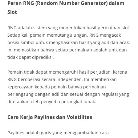
Peran RNG (Random Number Generator) dalam
Slot
RNG adalah sistem yang menentukan hasil permainan slot.
Setiap kali pemain memutar gulungan, RNG mengacak
posisi simbol untuk menghasilkan hasil yang adil dan acak.
Ini memastikan bahwa setiap permainan adalah unik dan
tidak dapat diprediksi.
Pemain tidak dapat memengaruhi hasil perjudian, karena
RNG beroperasi secara independen. Ini memberikan
kepercayaan kepada pemain bahwa permainan
berlangsung dengan adil dan sesuai dengan regulasi yang
ditetapkan oleh penyedia perangkat lunak.
Cara Kerja Paylines dan Volatilitas
Paylines adalah garis yang menggambarkan cara