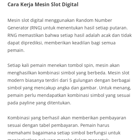
Cara Kerja Mesin Slot Digital
Mesin slot digital menggunakan Random Number
Generator (RNG) untuk menentukan hasil setiap putaran.
RNG memastikan bahwa setiap hasil adalah acak dan tidak
dapat diprediksi, memberikan keadilan bagi semua
pemain.
Setiap kali pemain menekan tombol spin, mesin akan
menghasilkan kombinasi simbol yang berbeda. Mesin slot
modern biasanya terdiri dari 5 gulungan dengan berbagai
simbol yang mencakup angka dan gambar. Untuk menang,
pemain perlu mendapatkan kombinasi simbol yang sesuai
pada payline yang ditentukan.
Kombinasi yang berhasil akan memberikan pembayaran
sesuai dengan tabel pembayaran. Pemain harus
memahami bagaimana setiap simbol berfungsi untuk