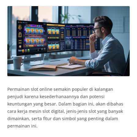
Permainan slot online semakin populer di kalangan
penjudi karena kesederhanaannya dan potensi
keuntungan yang besar. Dalam bagian ini, akan dibahas
cara kerja mesin slot digital, jenis-jenis slot yang banyak
dimainkan, serta fitur dan simbol yang penting dalam
permainan ini.