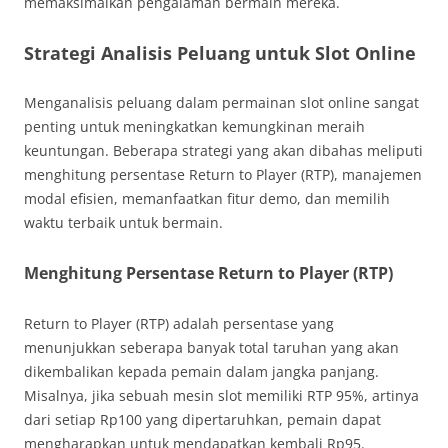
memaksimalkan pengalaman bermain mereka.
Strategi Analisis Peluang untuk Slot Online
Menganalisis peluang dalam permainan slot online sangat
penting untuk meningkatkan kemungkinan meraih
keuntungan. Beberapa strategi yang akan dibahas meliputi
menghitung persentase Return to Player (RTP), manajemen
modal efisien, memanfaatkan fitur demo, dan memilih
waktu terbaik untuk bermain.
Menghitung Persentase Return to Player (RTP)
Return to Player (RTP) adalah persentase yang
menunjukkan seberapa banyak total taruhan yang akan
dikembalikan kepada pemain dalam jangka panjang.
Misalnya, jika sebuah mesin slot memiliki RTP 95%, artinya
dari setiap Rp100 yang dipertaruhkan, pemain dapat
mengharapkan untuk mendapatkan kembali Rp95.