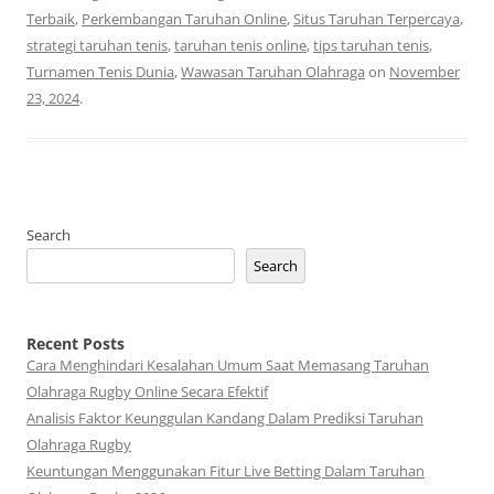
Terbaik
,
Perkembangan Taruhan Online
,
Situs Taruhan Terpercaya
,
strategi taruhan tenis
,
taruhan tenis online
,
tips taruhan tenis
,
Turnamen Tenis Dunia
,
Wawasan Taruhan Olahraga
on
November
23, 2024
.
Search
Search
Recent Posts
Cara Menghindari Kesalahan Umum Saat Memasang Taruhan
Olahraga Rugby Online Secara Efektif
Analisis Faktor Keunggulan Kandang Dalam Prediksi Taruhan
Olahraga Rugby
Keuntungan Menggunakan Fitur Live Betting Dalam Taruhan