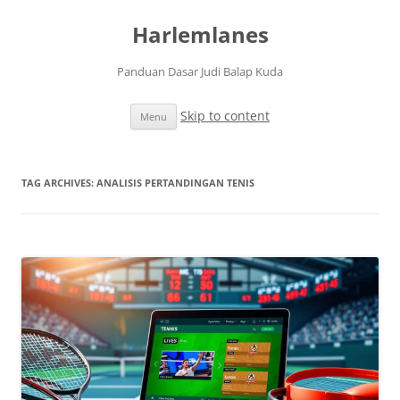
Harlemlanes
Panduan Dasar Judi Balap Kuda
Skip to content
Menu
TAG ARCHIVES:
ANALISIS PERTANDINGAN TENIS