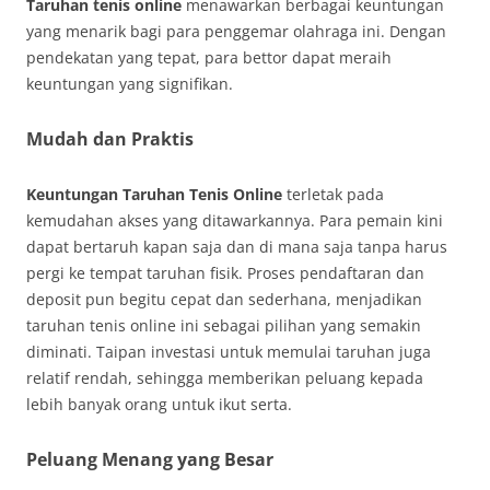
Taruhan tenis online
menawarkan berbagai keuntungan
yang menarik bagi para penggemar olahraga ini. Dengan
pendekatan yang tepat, para bettor dapat meraih
keuntungan yang signifikan.
Mudah dan Praktis
Keuntungan Taruhan Tenis Online
terletak pada
kemudahan akses yang ditawarkannya. Para pemain kini
dapat bertaruh kapan saja dan di mana saja tanpa harus
pergi ke tempat taruhan fisik. Proses pendaftaran dan
deposit pun begitu cepat dan sederhana, menjadikan
taruhan tenis online ini sebagai pilihan yang semakin
diminati. Taipan investasi untuk memulai taruhan juga
relatif rendah, sehingga memberikan peluang kepada
lebih banyak orang untuk ikut serta.
Peluang Menang yang Besar