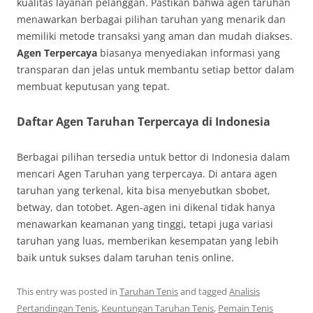
kualitas layanan pelanggan. Pastikan bahwa agen taruhan
menawarkan berbagai pilihan taruhan yang menarik dan
memiliki metode transaksi yang aman dan mudah diakses.
Agen Terpercaya
biasanya menyediakan informasi yang
transparan dan jelas untuk membantu setiap bettor dalam
membuat keputusan yang tepat.
Daftar Agen Taruhan Terpercaya di Indonesia
Berbagai pilihan tersedia untuk bettor di Indonesia dalam
mencari Agen Taruhan yang terpercaya. Di antara agen
taruhan yang terkenal, kita bisa menyebutkan sbobet,
betway, dan totobet. Agen-agen ini dikenal tidak hanya
menawarkan keamanan yang tinggi, tetapi juga variasi
taruhan yang luas, memberikan kesempatan yang lebih
baik untuk sukses dalam taruhan tenis online.
This entry was posted in
Taruhan Tenis
and tagged
Analisis
Pertandingan Tenis
,
Keuntungan Taruhan Tenis
,
Pemain Tenis