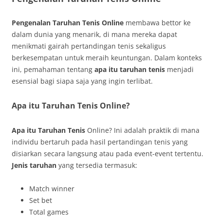
Pengenalan Taruhan Tenis Online
membawa bettor ke
dalam dunia yang menarik, di mana mereka dapat
menikmati gairah pertandingan tenis sekaligus
berkesempatan untuk meraih keuntungan. Dalam konteks
ini, pemahaman tentang
apa itu taruhan tenis
menjadi
esensial bagi siapa saja yang ingin terlibat.
Apa itu Taruhan Tenis Online?
Apa itu Taruhan Tenis
Online? Ini adalah praktik di mana
individu bertaruh pada hasil pertandingan tenis yang
disiarkan secara langsung atau pada event-event tertentu.
Jenis taruhan
yang tersedia termasuk:
Match winner
Set bet
Total games