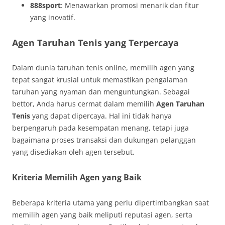
888sport
: Menawarkan promosi menarik dan fitur
yang inovatif.
Agen Taruhan Tenis yang Terpercaya
Dalam dunia taruhan tenis online, memilih agen yang
tepat sangat krusial untuk memastikan pengalaman
taruhan yang nyaman dan menguntungkan. Sebagai
bettor, Anda harus cermat dalam memilih
Agen Taruhan
Tenis
yang dapat dipercaya. Hal ini tidak hanya
berpengaruh pada kesempatan menang, tetapi juga
bagaimana proses transaksi dan dukungan pelanggan
yang disediakan oleh agen tersebut.
Kriteria Memilih Agen yang Baik
Beberapa kriteria utama yang perlu dipertimbangkan saat
memilih agen yang baik meliputi reputasi agen, serta