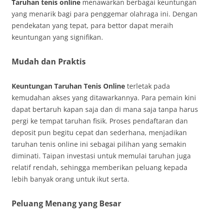
Taruhan tenis online
menawarkan berbagai keuntungan
yang menarik bagi para penggemar olahraga ini. Dengan
pendekatan yang tepat, para bettor dapat meraih
keuntungan yang signifikan.
Mudah dan Praktis
Keuntungan Taruhan Tenis Online
terletak pada
kemudahan akses yang ditawarkannya. Para pemain kini
dapat bertaruh kapan saja dan di mana saja tanpa harus
pergi ke tempat taruhan fisik. Proses pendaftaran dan
deposit pun begitu cepat dan sederhana, menjadikan
taruhan tenis online ini sebagai pilihan yang semakin
diminati. Taipan investasi untuk memulai taruhan juga
relatif rendah, sehingga memberikan peluang kepada
lebih banyak orang untuk ikut serta.
Peluang Menang yang Besar