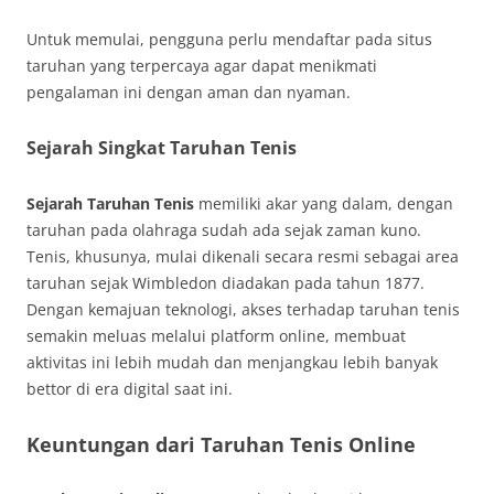
Untuk memulai, pengguna perlu mendaftar pada situs
taruhan yang terpercaya agar dapat menikmati
pengalaman ini dengan aman dan nyaman.
Sejarah Singkat Taruhan Tenis
Sejarah Taruhan Tenis
memiliki akar yang dalam, dengan
taruhan pada olahraga sudah ada sejak zaman kuno.
Tenis, khusunya, mulai dikenali secara resmi sebagai area
taruhan sejak Wimbledon diadakan pada tahun 1877.
Dengan kemajuan teknologi, akses terhadap taruhan tenis
semakin meluas melalui platform online, membuat
aktivitas ini lebih mudah dan menjangkau lebih banyak
bettor di era digital saat ini.
Keuntungan dari Taruhan Tenis Online