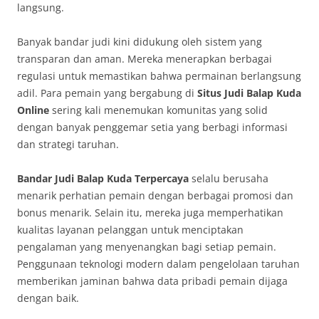
langsung.
Banyak bandar judi kini didukung oleh sistem yang
transparan dan aman. Mereka menerapkan berbagai
regulasi untuk memastikan bahwa permainan berlangsung
adil. Para pemain yang bergabung di
Situs Judi Balap Kuda
Online
sering kali menemukan komunitas yang solid
dengan banyak penggemar setia yang berbagi informasi
dan strategi taruhan.
Bandar Judi Balap Kuda Terpercaya
selalu berusaha
menarik perhatian pemain dengan berbagai promosi dan
bonus menarik. Selain itu, mereka juga memperhatikan
kualitas layanan pelanggan untuk menciptakan
pengalaman yang menyenangkan bagi setiap pemain.
Penggunaan teknologi modern dalam pengelolaan taruhan
memberikan jaminan bahwa data pribadi pemain dijaga
dengan baik.