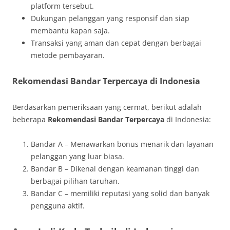
platform tersebut.
Dukungan pelanggan yang responsif dan siap
membantu kapan saja.
Transaksi yang aman dan cepat dengan berbagai
metode pembayaran.
Rekomendasi Bandar Terpercaya di Indonesia
Berdasarkan pemeriksaan yang cermat, berikut adalah
beberapa
Rekomendasi Bandar Terpercaya
di Indonesia:
Bandar A – Menawarkan bonus menarik dan layanan
pelanggan yang luar biasa.
Bandar B – Dikenal dengan keamanan tinggi dan
berbagai pilihan taruhan.
Bandar C – memiliki reputasi yang solid dan banyak
pengguna aktif.