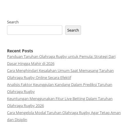
Search
Search
Recent Posts
Panduan Taruhan Olahraga Rugby untuk Pemula: Strategi Dari
Dasar Hingga Mahir di 2026
Cara Menghindari Kesalahan Umum Saat Memasang Taruhan
Olahraga Rugby Online Secara Efektif
Analisis Faktor Keunggulan Kandang Dalam Prediksi Taruhan
Olahraga Rugby
Keuntungan Menggunakan Fitur Live Betting Dalam Taruhan
Olahraga Rugby 2026
Cara Mengelola Modal Taruhan Olahraga Rugby Agar Tetap Aman
dan Disiplin