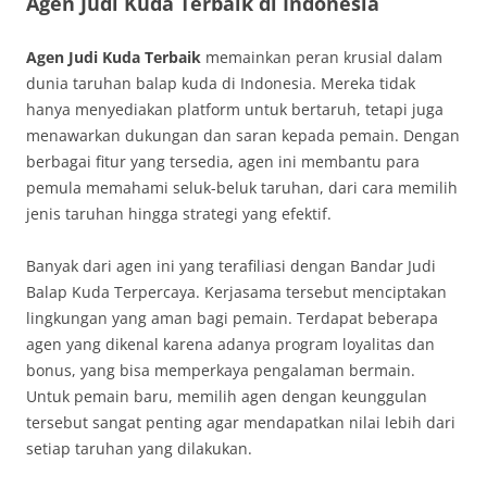
Agen Judi Kuda Terbaik di Indonesia
Agen Judi Kuda Terbaik
memainkan peran krusial dalam
dunia taruhan balap kuda di Indonesia. Mereka tidak
hanya menyediakan platform untuk bertaruh, tetapi juga
menawarkan dukungan dan saran kepada pemain. Dengan
berbagai fitur yang tersedia, agen ini membantu para
pemula memahami seluk-beluk taruhan, dari cara memilih
jenis taruhan hingga strategi yang efektif.
Banyak dari agen ini yang terafiliasi dengan Bandar Judi
Balap Kuda Terpercaya. Kerjasama tersebut menciptakan
lingkungan yang aman bagi pemain. Terdapat beberapa
agen yang dikenal karena adanya program loyalitas dan
bonus, yang bisa memperkaya pengalaman bermain.
Untuk pemain baru, memilih agen dengan keunggulan
tersebut sangat penting agar mendapatkan nilai lebih dari
setiap taruhan yang dilakukan.