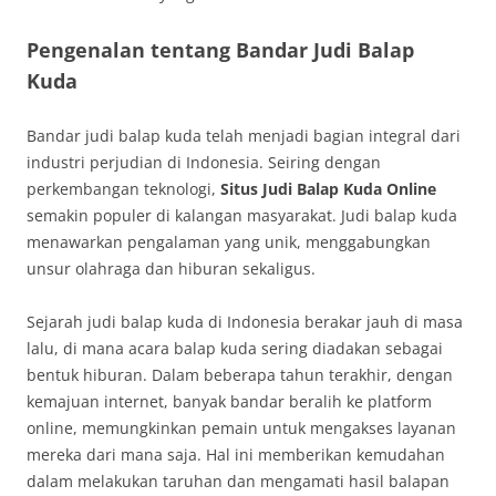
Pengenalan tentang Bandar Judi Balap
Kuda
Bandar judi balap kuda telah menjadi bagian integral dari
industri perjudian di Indonesia. Seiring dengan
perkembangan teknologi,
Situs Judi Balap Kuda Online
semakin populer di kalangan masyarakat. Judi balap kuda
menawarkan pengalaman yang unik, menggabungkan
unsur olahraga dan hiburan sekaligus.
Sejarah judi balap kuda di Indonesia berakar jauh di masa
lalu, di mana acara balap kuda sering diadakan sebagai
bentuk hiburan. Dalam beberapa tahun terakhir, dengan
kemajuan internet, banyak bandar beralih ke platform
online, memungkinkan pemain untuk mengakses layanan
mereka dari mana saja. Hal ini memberikan kemudahan
dalam melakukan taruhan dan mengamati hasil balapan