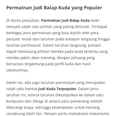
Permainan Judi Balap Kuda yang Populer
Di dunia perjudian,
Permainan Judi Balap Kuda
telah
menjadi salah satu pilihan yang paling diminati. Terdapat
berbagai jenis permainan yang bisa dipilih oleh para
penjudi, mulai dari taruhan pada balapan langsung hingga
taruhan parimutuel. Dalam taruhan langsung, pemain
dapat memasang pilihan mereka pada kuda tertentu yang
mereka yakini akan menang, dengan peluang yang
bervariasi tergantung pada perfil kuda dan hasil
sebelumnya.
Selain itu, ada juga taruhan parimutuel yang merupakan
salah satu bentuk
Judi Kuda Terpopuler
. Dalam jenis
taruhan ini, semua taruhan dikumpulkan ke dalam satu
kumpulan dan dibagi di antara para pemenang setelah
dikurangi biaya, sehingga kesempatan untuk menang
cenderung lebih fair. Pemain perlu memahami mekanisme