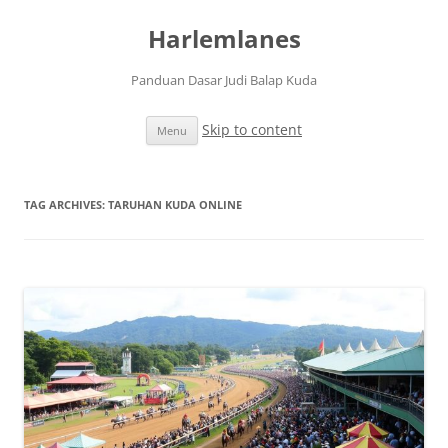
Harlemlanes
Panduan Dasar Judi Balap Kuda
Skip to content
Menu
TAG ARCHIVES:
TARUHAN KUDA ONLINE