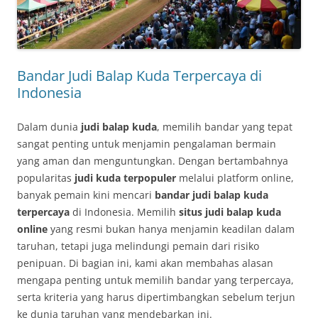
Bandar Judi Balap Kuda Terpercaya di
Indonesia
Dalam dunia
judi balap kuda
, memilih bandar yang tepat
sangat penting untuk menjamin pengalaman bermain
yang aman dan menguntungkan. Dengan bertambahnya
popularitas
judi kuda terpopuler
melalui platform online,
banyak pemain kini mencari
bandar judi balap kuda
terpercaya
di Indonesia. Memilih
situs judi balap kuda
online
yang resmi bukan hanya menjamin keadilan dalam
taruhan, tetapi juga melindungi pemain dari risiko
penipuan. Di bagian ini, kami akan membahas alasan
mengapa penting untuk memilih bandar yang terpercaya,
serta kriteria yang harus dipertimbangkan sebelum terjun
ke dunia taruhan yang mendebarkan ini.