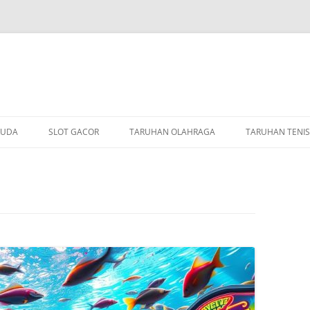
Skip
to
KUDA
SLOT GACOR
TARUHAN OLAHRAGA
TARUHAN TENIS
content
I