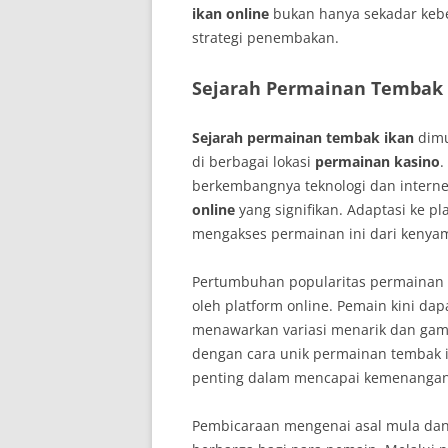
ikan online
bukan hanya sekadar kebe
strategi penembakan.
Sejarah Permainan Tembak 
Sejarah permainan tembak ikan
dimu
di berbagai lokasi
permainan kasino
.
berkembangnya teknologi dan intern
online
yang signifikan. Adaptasi ke p
mengakses permainan ini dari kenyama
Pertumbuhan popularitas permainan i
oleh platform online. Pemain kini dap
menawarkan variasi menarik dan gam
dengan cara unik permainan tembak i
penting dalam mencapai kemenangan
Pembicaraan mengenai asal mula da