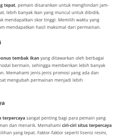
g tepat
, pemain disarankan untuk menghindari jam-
dat, lebih banyak ikan yang muncul untuk dibidik,
k mendapatkan skor tinggi. Memilih waktu yang
alam mendapatkan hasil maksimal dari permainan.
i
bonus tembak ikan
yang ditawarkan oleh berbagai
 modal bermain, sehingga memberikan lebih banyak
. Memahami jenis-jenis promosi yang ada dan
at mengubah permainan menjadi lebih
ya
n terpercaya
sangat penting bagi para pemain yang
aman dan menarik. Memahami
ciri-ciri situs terpercaya
n yang tepat. Faktor-faktor seperti lisensi resmi,