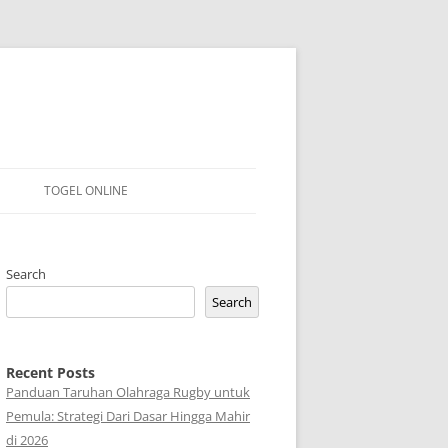
TOGEL ONLINE
Search
Search
Recent Posts
Panduan Taruhan Olahraga Rugby untuk
Pemula: Strategi Dari Dasar Hingga Mahir
di 2026