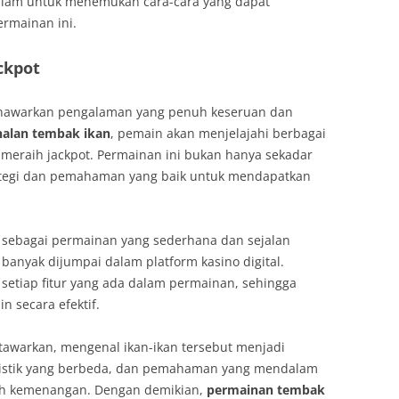
dalam untuk menemukan cara-cara yang dapat
rmainan ini.
ckpot
awarkan pengalaman yang penuh keseruan dan
alan tembak ikan
, pemain akan menjelajahi berbagai
 meraih jackpot. Permainan ini bukan hanya sekadar
rategi dan pemahaman yang baik untuk mendapatkan
 sebagai permainan yang sederhana dan sejalan
banyak dijumpai dalam platform kasino digital.
etiap fitur yang ada dalam permainan, sehingga
n secara efektif.
itawarkan, mengenal ikan-ikan tersebut menjadi
teristik yang berbeda, dan pemahaman yang mendalam
h kemenangan. Dengan demikian,
permainan tembak