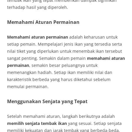
tembak ikan yang tepat memberikan dampak signifikan
terhadap hasil yang diperoleh.
Memahami Aturan Permainan
Memahami aturan permainan
adalah keharusan untuk
setiap pemain. Mempelajari jenis ikan yang tersedia serta
nilai tiket yang diperlukan untuk menembak ikan tersebut
sangat penting. Semakin dalam pemain
memahami aturan
permainan
, semakin besar peluangnya untuk
memenangkan hadiah. Setiap ikan memiliki nilai dan
karakteristik berbeda yang harus diketahui sebelum
memulai permainan.
Menggunakan Senjata yang Tepat
Setelah memahami aturan, langkah berikutnya adalah
memilih senjata tembak ikan
yang sesuai. Setiap senjata
memiliki kekuatan dan jarak tembak yang berbeda-beda.