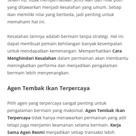
yang ditawarkan menjadi kesalahan yang umum. Setiap
ikan memiliki nilai yang berbeda, jadi penting untuk
memahami hal ini.
Kesalahan lainnya adalah bermain tanpa strategi. Hal ini
dapat membuat pemain kehilangan banyak kesempatan
untuk mendapatkan kemenangan. Memperhatikan
Cara
Menghindari Kesalahan
dalam permainan akan membantu
meningkatkan performa dan menjadikan pengalaman
bermain lebih menyenangkan.
Agen Tembak Ikan Terpercaya
Pilih agen yang terpercaya sangat penting untuk
pengalaman bermain yang maksimal.
Agen Tembak Ikan
Terpercaya
tidak hanya menawarkan permainan yang adil
tetapi juga menjamin keamanan selama bermain.
Kerja
Sama Agen Resmi
menjadikan setiap transaksi lebih