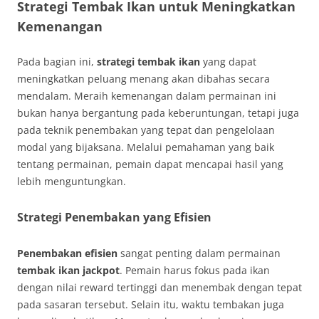
Strategi Tembak Ikan untuk Meningkatkan
Kemenangan
Pada bagian ini,
strategi tembak ikan
yang dapat
meningkatkan peluang menang akan dibahas secara
mendalam. Meraih kemenangan dalam permainan ini
bukan hanya bergantung pada keberuntungan, tetapi juga
pada teknik penembakan yang tepat dan pengelolaan
modal yang bijaksana. Melalui pemahaman yang baik
tentang permainan, pemain dapat mencapai hasil yang
lebih menguntungkan.
Strategi Penembakan yang Efisien
Penembakan efisien
sangat penting dalam permainan
tembak ikan jackpot
. Pemain harus fokus pada ikan
dengan nilai reward tertinggi dan menembak dengan tepat
pada sasaran tersebut. Selain itu, waktu tembakan juga