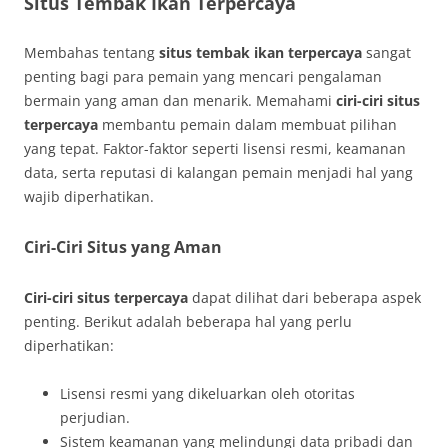
Situs Tembak Ikan Terpercaya
Membahas tentang
situs tembak ikan terpercaya
sangat
penting bagi para pemain yang mencari pengalaman
bermain yang aman dan menarik. Memahami
ciri-ciri situs
terpercaya
membantu pemain dalam membuat pilihan
yang tepat. Faktor-faktor seperti lisensi resmi, keamanan
data, serta reputasi di kalangan pemain menjadi hal yang
wajib diperhatikan.
Ciri-Ciri Situs yang Aman
Ciri-ciri situs terpercaya
dapat dilihat dari beberapa aspek
penting. Berikut adalah beberapa hal yang perlu
diperhatikan:
Lisensi resmi yang dikeluarkan oleh otoritas
perjudian.
Sistem keamanan yang melindungi data pribadi dan