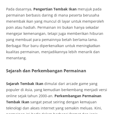
Pada dasarnya,
Pengertian Tembak Ikan
merujuk pada
permainan berbasis daring di mana peserta berusaha
menembak ikan yang muncul di layar untuk memperoleh
poin atau hadiah. Permainan ini bukan hanya sekadar
mengejar kemenangan, tetapi juga memberikan hiburan
yang membuat para pemainnya betah berlama-lama.
Berbagai fitur baru diperkenalkan untuk meningkatkan
kualitas permainan, menjadikannya lebih menarik dan
menantang.
Sejarah dan Perkembangan Permainan
Sejarah Tembak Ikan
dimulai dari arcade game yang
populer di Asia, yang kemudian berkembang menjadi versi
online sejak tahun 2000-an.
Perkembangan Permainan
Tembak Ikan
sangat pesat seiring dengan kemajuan
teknologi dan akses internet yang semakin meluas. Kini,