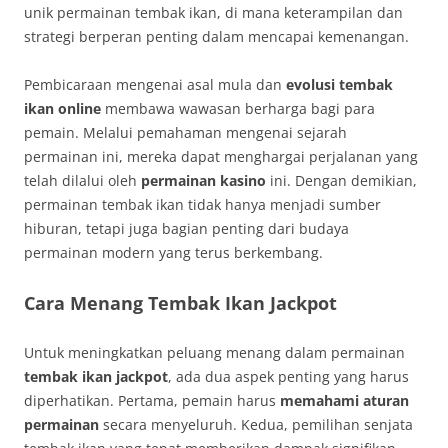
unik permainan tembak ikan, di mana keterampilan dan
strategi berperan penting dalam mencapai kemenangan.
Pembicaraan mengenai asal mula dan
evolusi tembak
ikan online
membawa wawasan berharga bagi para
pemain. Melalui pemahaman mengenai sejarah
permainan ini, mereka dapat menghargai perjalanan yang
telah dilalui oleh
permainan kasino
ini. Dengan demikian,
permainan tembak ikan tidak hanya menjadi sumber
hiburan, tetapi juga bagian penting dari budaya
permainan modern yang terus berkembang.
Cara Menang Tembak Ikan Jackpot
Untuk meningkatkan peluang menang dalam permainan
tembak ikan jackpot
, ada dua aspek penting yang harus
diperhatikan. Pertama, pemain harus
memahami aturan
permainan
secara menyeluruh. Kedua, pemilihan senjata