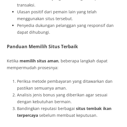
transaksi.
Ulasan positif dari pemain lain yang telah
menggunakan situs tersebut.
Penyedia dukungan pelanggan yang responsif dan
dapat dihubungi.
Panduan Memilih Situs Terbaik
Ketika
memilih situs aman
, beberapa langkah dapat
mempermudah prosesnya:
Periksa metode pembayaran yang ditawarkan dan
pastikan semuanya aman.
Analisis jenis bonus yang diberikan agar sesuai
dengan kebutuhan bermain.
Bandingkan reputasi berbagai
situs tembak ikan
terpercaya
sebelum membuat keputusan.