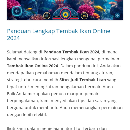
Panduan Lengkap Tembak Ikan Online
2024
Selamat datang di
Panduan Tembak Ikan 2024
, di mana
kami menyajikan informasi lengkap mengenai permainan
Tembak Ikan Online 2024
. Dalam panduan ini, Anda akan
mendapatkan pemahaman mendalam tentang aturan,
strategi, dan cara memilih
Situs Judi Tembak Ikan
yang
tepat untuk meningkatkan pengalaman bermain Anda.
Baik Anda merupakan pemula maupun pemain
berpengalaman, kami menyediakan tips dan saran yang
berguna untuk membantu Anda memenangkan permainan
dengan lebih efektif.
Ikuti kami dalam menjelajahi fitur-fitur terbaru dan