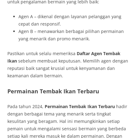
untuk pengalaman bermain yang lebih baik:
Agen A – dikenal dengan layanan pelanggan yang
cepat dan responsif.
Agen B – menawarkan berbagai pilihan permainan
yang menarik dan promo menarik.
Pastikan untuk selalu memeriksa
Daftar Agen Tembak
Ikan
sebelum membuat keputusan. Memilih agen dengan
reputasi baik sangat krusial untuk kenyamanan dan
keamanan dalam bermain.
Permainan Tembak Ikan Terbaru
Pada tahun 2024,
Permainan Tembak Ikan Terbaru
hadir
dengan berbagai tema yang menarik serta tingkat
kesulitan yang beragam. Hal ini memungkinkan setiap
pemain untuk mengalami sensasi bermain yang berbeda
setiap kali mereka masuk ke dalam permainan. Dengan