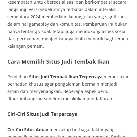
kesempatan untuk bersosialisasi dan berkompetisi secara
langsung. Versi sebelumnya terbatas dalam interaksi,
sementara 2024 memberikan keunggulan yang signifikan
dalam hal gameplay dan komunitas. Pembaruan ini bukan
hanya tentang visual, tetapi juga mendukung aspek sosial
dari permainan, menjadikannya lebih menarik bagi semua
kalangan pemain.
Cara Memilih Situs Judi Tembak Ikan
Pemilihan
Situs Judi Tembak Ikan Terpercaya
memerlukan
perhatian khusus agar pengalaman bermain menjadi
aman dan menyenangkan. Beberapa aspek perlu
dipertimbangkan sebelum melakukan pendaftaran.
Ciri-Ciri Situs Judi Terpercaya
Ciri-Ciri Situs Aman
mencakup berbagai faktor yang
memastikan keamanan dan kenyamanan pemain. Berikut