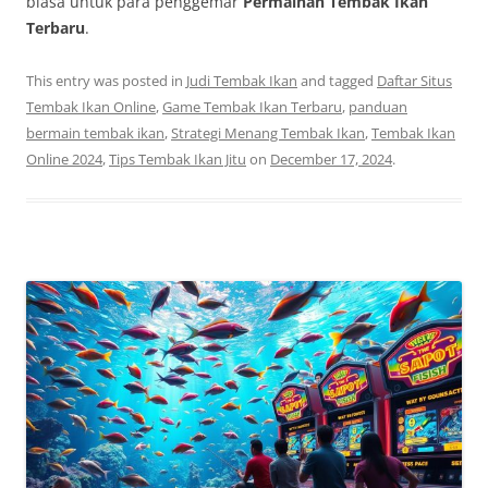
biasa untuk para penggemar
Permainan Tembak Ikan
Terbaru
.
This entry was posted in
Judi Tembak Ikan
and tagged
Daftar Situs
Tembak Ikan Online
,
Game Tembak Ikan Terbaru
,
panduan
bermain tembak ikan
,
Strategi Menang Tembak Ikan
,
Tembak Ikan
Online 2024
,
Tips Tembak Ikan Jitu
on
December 17, 2024
.