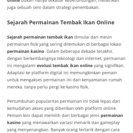
online
bukan hanya sekadar keberuntungan, melainkan
juga sebuah seni dalam strategi penembakan.
Sejarah Permainan Tembak Ikan Online
Sejarah permainan tembak ikan
dimulai dari mesin
permainan fisik yang sering ditemukan di berbagai lokasi
permainan kasino
. Dalam beberapa dekade terakhir,
dengan berkembangnya teknologi dan internet, permainan
ini mengalami
evolusi tembak ikan online
yang signifikan.
Adaptasi ke platform digital ini memungkinkan pemain
untuk mengakses permainan ini dari kenyamanan rumah
mereka, tanpa perlu pergi ke kasino fisik.
Pertumbuhan popularitas permainan ini tidak lepas dari
kemudahan akses yang diberikan oleh platform online.
Pemain kini dapat memilih dari berbagai jenis
permainan
kasino
yang menawarkan variasi menarik dan gameplay
yang menyenangkan. Banyak orang tertarik dengan cara