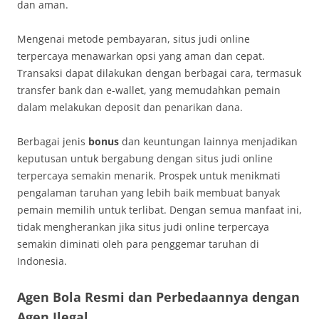
dan aman.
Mengenai metode pembayaran, situs judi online
terpercaya menawarkan opsi yang aman dan cepat.
Transaksi dapat dilakukan dengan berbagai cara, termasuk
transfer bank dan e-wallet, yang memudahkan pemain
dalam melakukan deposit dan penarikan dana.
Berbagai jenis
bonus
dan keuntungan lainnya menjadikan
keputusan untuk bergabung dengan situs judi online
terpercaya semakin menarik. Prospek untuk menikmati
pengalaman taruhan yang lebih baik membuat banyak
pemain memilih untuk terlibat. Dengan semua manfaat ini,
tidak mengherankan jika situs judi online terpercaya
semakin diminati oleh para penggemar taruhan di
Indonesia.
Agen Bola Resmi dan Perbedaannya dengan
Agen Ilegal