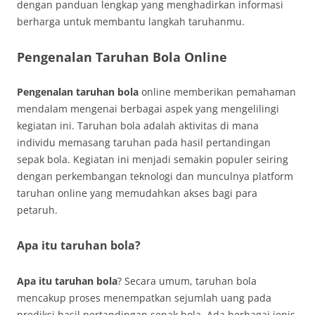
dengan panduan lengkap yang menghadirkan informasi
berharga untuk membantu langkah taruhanmu.
Pengenalan Taruhan Bola Online
Pengenalan taruhan bola
online memberikan pemahaman
mendalam mengenai berbagai aspek yang mengelilingi
kegiatan ini. Taruhan bola adalah aktivitas di mana
individu memasang taruhan pada hasil pertandingan
sepak bola. Kegiatan ini menjadi semakin populer seiring
dengan perkembangan teknologi dan munculnya platform
taruhan online yang memudahkan akses bagi para
petaruh.
Apa itu taruhan bola?
Apa itu taruhan bola
? Secara umum, taruhan bola
mencakup proses menempatkan sejumlah uang pada
prediksi hasil pertandingan sepak bola. Ada berbagai jenis