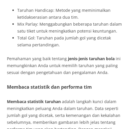
Taruhan Handicap: Metode yang meminimalkan
ketidakserasian antara dua tim.
Mix Parlay: Menggabungkan beberapa taruhan dalam
satu tiket untuk meningkatkan potensi keuntungan.
Total Gol: Taruhan pada jumlah gol yang dicetak
selama pertandingan.
Pemahaman yang baik tentang
jenis-jenis taruhan bola
ini
memungkinkan Anda untuk memilih taruhan yang paling
sesuai dengan pengetahuan dan pengalaman Anda.
Membaca statistik dan performa tim
Membaca statistik taruhan
adalah langkah kunci dalam
meningkatkan peluang Anda dalam taruhan. Data seperti
jumlah gol yang dicetak, serta kemenangan dan kekalahan
sebelumnya, memberikan gambaran lebih jelas tentang