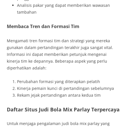
Analisis pakar yang dapat memberikan wawasan
tambahan
Membaca Tren dan Formasi Tim
Mengamati tren formasi tim dan strategi yang mereka
gunakan dalam pertandingan terakhir juga sangat vital.
Informasi ini dapat memberikan petunjuk mengenai
kinerja tim ke depannya. Beberapa aspek yang perlu
diperhatikan adalah:
Perubahan formasi yang diterapkan pelatih
Kinerja pemain kunci di pertandingan sebelumnya
Rekam jejak pertandingan antara kedua tim
Daftar Situs Judi Bola Mix Parlay Terpercaya
Untuk menjaga pengalaman judi bola mix parlay yang