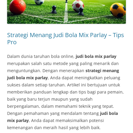
Strategi Menang Judi Bola Mix Parlay – Tips
Pro
Dalam dunia taruhan bola online,
judi bola mix parlay
merupakan salah satu metode yang paling menarik dan
menguntungkan. Dengan menerapkan
strategi menang
judi bola mix parlay
, Anda dapat meningkatkan peluang
sukses dalam setiap taruhan. Artikel ini bertujuan untuk
memberikan panduan lengkap dan tips bagi para pemain,
baik yang baru terjun maupun yang sudah
berpengalaman, dalam memahami teknik yang tepat.
Dengan pemahaman yang mendalam tentang
judi bola
mix parlay
, Anda dapat memaksimalkan potensi
kemenangan dan meraih hasil yang lebih baik.