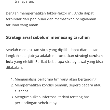
transparan.
Dengan memperhatikan faktor-faktor ini, Anda dapat
terhindar dari penipuan dan memastikan pengalaman
taruhan yang aman.
Strategi awal sebelum memasang taruhan
Setelah memastikan situs yang dipilih dapat diandalkan,
langkah selanjutnya adalah merumuskan
strategi taruhan
bola
yang efektif. Berikut beberapa strategi awal yang bisa
dilakukan:
Menganalisis performa tim yang akan bertanding.
Memperhatikan kondisi pemain, seperti cedera atau
suspensi.
Mengumpulkan informasi terkini tentang hasil
pertandingan sebelumnya.