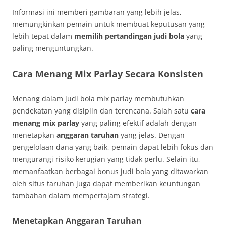
Informasi ini memberi gambaran yang lebih jelas,
memungkinkan pemain untuk membuat keputusan yang
lebih tepat dalam
memilih pertandingan judi bola
yang
paling menguntungkan.
Cara Menang Mix Parlay Secara Konsisten
Menang dalam judi bola mix parlay membutuhkan
pendekatan yang disiplin dan terencana. Salah satu
cara
menang mix parlay
yang paling efektif adalah dengan
menetapkan
anggaran taruhan
yang jelas. Dengan
pengelolaan dana yang baik, pemain dapat lebih fokus dan
mengurangi risiko kerugian yang tidak perlu. Selain itu,
memanfaatkan berbagai bonus judi bola yang ditawarkan
oleh situs taruhan juga dapat memberikan keuntungan
tambahan dalam mempertajam strategi.
Menetapkan Anggaran Taruhan