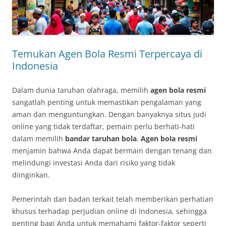
Temukan Agen Bola Resmi Terpercaya di
Indonesia
Dalam dunia taruhan olahraga, memilih
agen bola resmi
sangatlah penting untuk memastikan pengalaman yang
aman dan menguntungkan. Dengan banyaknya situs judi
online yang tidak terdaftar, pemain perlu berhati-hati
dalam memilih
bandar taruhan bola
.
Agen bola resmi
menjamin bahwa Anda dapat bermain dengan tenang dan
melindungi investasi Anda dari risiko yang tidak
diinginkan.
Pemerintah dan badan terkait telah memberikan perhatian
khusus terhadap perjudian online di Indonesia, sehingga
penting bagi Anda untuk memahami faktor-faktor seperti