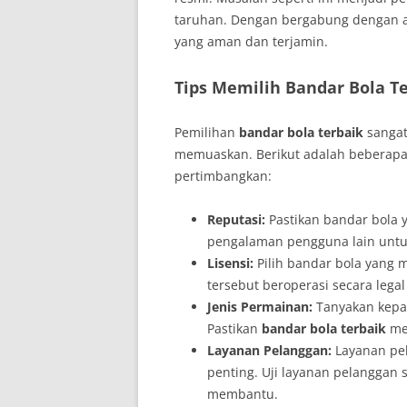
taruhan. Dengan bergabung dengan 
yang aman dan terjamin.
Tips Memilih Bandar Bola Te
Pemilihan
bandar bola terbaik
sangat
memuaskan. Berikut adalah beberap
pertimbangkan:
Reputasi:
Pastikan bandar bola y
pengalaman pengguna lain untuk 
Lisensi:
Pilih bandar bola yang m
tersebut beroperasi secara legal
Jenis Permainan:
Tanyakan kepad
Pastikan
bandar bola terbaik
mem
Layanan Pelanggan:
Layanan pe
penting. Uji layanan pelanggan
membantu.