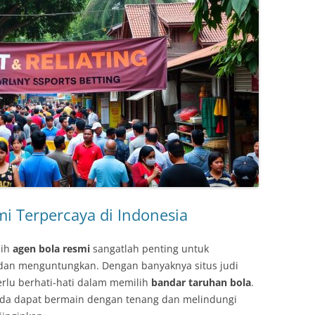
 Terpercaya di Indonesia
lih
agen bola resmi
sangatlah penting untuk
an menguntungkan. Dengan banyaknya situs judi
perlu berhati-hati dalam memilih
bandar taruhan bola
.
a dapat bermain dengan tenang dan melindungi