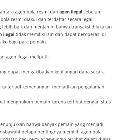
antara agen bola resmi dan
agen ilegal
sebelum
 bola resmi diakui dan terdaftar secara legal,
 lebih baik dan menjamin bahwa transaksi dilakukan
 ilegal
tidak memiliki izin dan dapat beroperasi di
siko bagi para pemain.
n agen ilegal meliputi:
yang dapat mengakibatkan kehilangan dana secara
jika terjadi kemenangan, menjadikan pengalaman
at menghukum pemain karena terlibat dengan situs
al menunjukkan bahwa banyak pemain yang menjadi
risbawahi betapa pentingnya memilih agen bola
eringatan bagi semua yang ingin terlibat dalam dunia