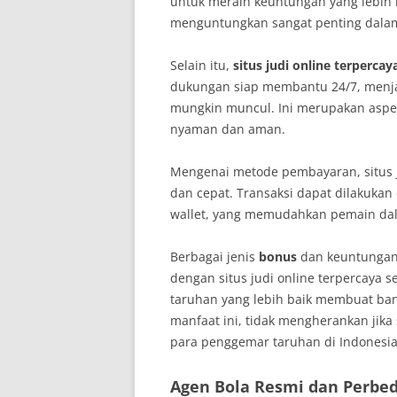
untuk meraih keuntungan yang lebih b
menguntungkan sangat penting dalam 
Selain itu,
situs judi online terpercay
dukungan siap membantu 24/7, menj
mungkin muncul. Ini merupakan aspe
nyaman dan aman.
Mengenai metode pembayaran, situs 
dan cepat. Transaksi dapat dilakukan
wallet, yang memudahkan pemain dal
Berbagai jenis
bonus
dan keuntungan
dengan situs judi online terpercaya
taruhan yang lebih baik membuat ba
manfaat ini, tidak mengherankan jika 
para penggemar taruhan di Indonesia
Agen Bola Resmi dan Perbed