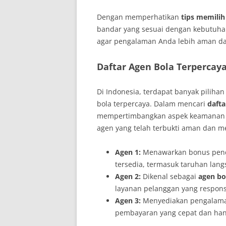
Dengan memperhatikan
tips memilih
bandar yang sesuai dengan kebutuhan
agar pengalaman Anda lebih aman d
Daftar Agen Bola Terpercaya
Di Indonesia, terdapat banyak pilih
bola terpercaya. Dalam mencari
dafta
mempertimbangkan aspek keamanan da
agen yang telah terbukti aman dan mem
Agen 1:
Menawarkan bonus penda
tersedia, termasuk taruhan lan
Agen 2:
Dikenal sebagai
agen bo
layanan pelanggan yang respons
Agen 3:
Menyediakan pengalama
pembayaran yang cepat dan han