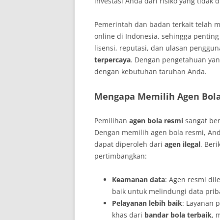
investasi Anda dari risiko yang tidak d
Pemerintah dan badan terkait telah 
online di Indonesia, sehingga pentin
lisensi, reputasi, dan ulasan peng
terpercaya
. Dengan pengetahuan yan
dengan kebutuhan taruhan Anda.
Mengapa Memilih Agen Bol
Pemilihan
agen bola resmi
sangat be
Dengan memilih agen bola resmi, An
dapat diperoleh dari
agen ilegal
. Ber
pertimbangkan:
Keamanan data
: Agen resmi di
baik untuk melindungi data priba
Pelayanan lebih baik
: Layanan p
khas dari
bandar bola terbaik
, 