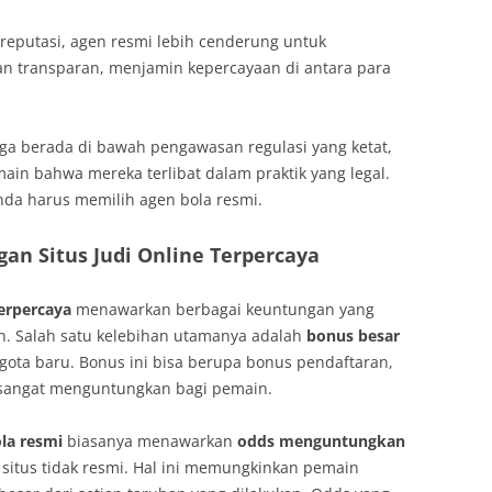
 reputasi, agen resmi lebih cenderung untuk
dan transparan, menjamin kepercayaan di antara para
uga berada di bawah pengawasan regulasi yang ketat,
in bahwa mereka terlibat dalam praktik yang legal.
nda harus memilih agen bola resmi.
n Situs Judi Online Terpercaya
terpercaya
menawarkan berbagai keuntungan yang
n. Salah satu kelebihan utamanya adalah
bonus besar
ggota baru. Bonus ini bisa berupa bonus pendaftaran,
 sangat menguntungkan bagi pemain.
ola resmi
biasanya menawarkan
odds menguntungkan
situs tidak resmi. Hal ini memungkinkan pemain