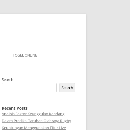
TOGEL ONLINE
Search
Search
Recent Posts
Analisis Faktor Keunggulan Kandang
Dalam Prediksi Taruhan Olahraga Rugby
Keuntungan Menggunakan Fitur Live