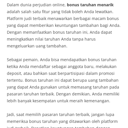
Dalam dunia perjudian online,
bonus taruhan menarik
adalah salah satu fitur yang tidak boleh Anda lewatkan.
Platform judi terbaik menawarkan berbagai macam bonus
yang dapat memberikan keuntungan tambahan bagi Anda.
Dengan memanfaatkan bonus taruhan ini, Anda dapat
meningkatkan nilai taruhan Anda tanpa harus
mengeluarkan uang tambahan.
Sebagai pemain, Anda bisa mendapatkan bonus taruhan
ketika Anda mendaftar sebagai anggota baru, melakukan
deposit, atau bahkan saat berpartisipasi dalam promosi
tertentu. Bonus taruhan ini dapat berupa uang tambahan
yang dapat Anda gunakan untuk memasang taruhan pada
pasaran taruhan terbaik. Dengan demikian, Anda memiliki
lebih banyak kesempatan untuk meraih kemenangan.
Jadi, saat memilih pasaran taruhan terbaik, jangan lupa
memeriksa bonus taruhan yang ditawarkan oleh platform