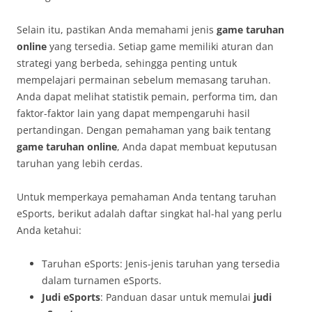
Selain itu, pastikan Anda memahami jenis
game taruhan
online
yang tersedia. Setiap game memiliki aturan dan
strategi yang berbeda, sehingga penting untuk
mempelajari permainan sebelum memasang taruhan.
Anda dapat melihat statistik pemain, performa tim, dan
faktor-faktor lain yang dapat mempengaruhi hasil
pertandingan. Dengan pemahaman yang baik tentang
game taruhan online
, Anda dapat membuat keputusan
taruhan yang lebih cerdas.
Untuk memperkaya pemahaman Anda tentang taruhan
eSports, berikut adalah daftar singkat hal-hal yang perlu
Anda ketahui:
Taruhan eSports: Jenis-jenis taruhan yang tersedia
dalam turnamen eSports.
Judi eSports
: Panduan dasar untuk memulai
judi