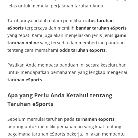
jelas untuk memulai perjalanan taruhan Anda.
Taruhannya adalah dalam pemilihan
situs taruhan
eSports
terpercaya dan memilih
bandar taruhan eSports
yang tepat. Kami juga akan menjelaskan jenis-jenis
game
taruhan online
yang tersedia dan memberikan panduan
tentang cara memahami
odds taruhan eSports
.
Pastikan Anda membaca panduan ini secara keseluruhan
untuk mendapatkan pemahaman yang lengkap mengenai
taruhan eSports
.
Apa yang Perlu Anda Ketahui tentang
Taruhan eSports
Sebelum memulai taruhan pada
turnamen eSports
,
penting untuk memiliki pemahaman yang kuat tentang
bagaimana taruhan eSports bekerja. Ini akan membantu