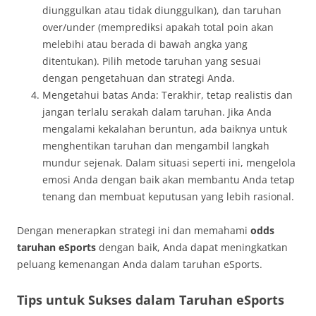
diunggulkan atau tidak diunggulkan), dan taruhan
over/under (memprediksi apakah total poin akan
melebihi atau berada di bawah angka yang
ditentukan). Pilih metode taruhan yang sesuai
dengan pengetahuan dan strategi Anda.
Mengetahui batas Anda: Terakhir, tetap realistis dan
jangan terlalu serakah dalam taruhan. Jika Anda
mengalami kekalahan beruntun, ada baiknya untuk
menghentikan taruhan dan mengambil langkah
mundur sejenak. Dalam situasi seperti ini, mengelola
emosi Anda dengan baik akan membantu Anda tetap
tenang dan membuat keputusan yang lebih rasional.
Dengan menerapkan strategi ini dan memahami
odds
taruhan eSports
dengan baik, Anda dapat meningkatkan
peluang kemenangan Anda dalam taruhan eSports.
Tips untuk Sukses dalam Taruhan eSports