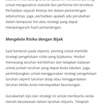
untuk menganalisis statistik dan performa tim tersebut.
Perhatikan sejarah kinerja tim dalam pertandingan
sebelumnya. Juga, perhatikan apakah ada perubahan
dalam komposisi tim atau strategi yang dapat
mempengaruhi hasil pertandingan.
Mengelola Risiko dengan Bijak
Saat bertaruh pada eSports, penting untuk memiliki
strategi pengelolaan risiko yang bijaksana. Hindari
memasang taruhan berlebihan dan tetapkan batasan
untuk jumlah taruhan yang dapat Anda lakukan. Juga,
pertimbangkan untuk menggunakan strategi pengelolaan
taruhan seperti taruhan tetap atau menggandakan
taruhan ketika Anda mendapatkan keuntungan.
Gunakanlah tips dan strategi ini untuk membantu Anda
meraih kesuksesan dalam taruhan eSports. Tetaplah