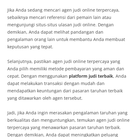
Jika Anda sedang mencari agen judi online terpercaya,
sebaiknya mencari referensi dari pemain lain atau
mengunjungi situs-situs ulasan judi online. Dengan
demikian, Anda dapat melihat pandangan dan
pengalaman orang lain untuk membantu Anda membuat
keputusan yang tepat.
Selanjutnya, pastikan agen judi online terpercaya yang
Anda pilih memiliki metode pembayaran yang aman dan
cepat. Dengan menggunakan
platform judi terbaik
, Anda
dapat melakukan transaksi dengan mudah dan
mendapatkan keuntungan dari pasaran taruhan terbaik
yang ditawarkan oleh agen tersebut.
Jadi, jika Anda ingin merasakan pengalaman taruhan yang
berkualitas dan menguntungkan, temukan agen judi online
terpercaya yang menawarkan pasaran taruhan terbaik.
Dengan demikian, Anda dapat meningkatkan peluang