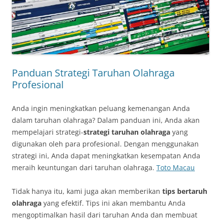
Panduan Strategi Taruhan Olahraga
Profesional
Anda ingin meningkatkan peluang kemenangan Anda
dalam taruhan olahraga? Dalam panduan ini, Anda akan
mempelajari strategi-
strategi taruhan olahraga
yang
digunakan oleh para profesional. Dengan menggunakan
strategi ini, Anda dapat meningkatkan kesempatan Anda
meraih keuntungan dari taruhan olahraga.
Toto Macau
Tidak hanya itu, kami juga akan memberikan
tips bertaruh
olahraga
yang efektif. Tips ini akan membantu Anda
mengoptimalkan hasil dari taruhan Anda dan membuat