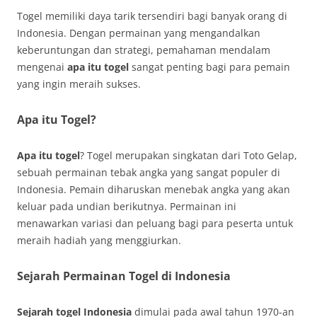
Togel memiliki daya tarik tersendiri bagi banyak orang di
Indonesia. Dengan permainan yang mengandalkan
keberuntungan dan strategi, pemahaman mendalam
mengenai
apa itu togel
sangat penting bagi para pemain
yang ingin meraih sukses.
Apa itu Togel?
Apa itu togel
? Togel merupakan singkatan dari Toto Gelap,
sebuah permainan tebak angka yang sangat populer di
Indonesia. Pemain diharuskan menebak angka yang akan
keluar pada undian berikutnya. Permainan ini
menawarkan variasi dan peluang bagi para peserta untuk
meraih hadiah yang menggiurkan.
Sejarah Permainan Togel di Indonesia
Sejarah togel Indonesia
dimulai pada awal tahun 1970-an