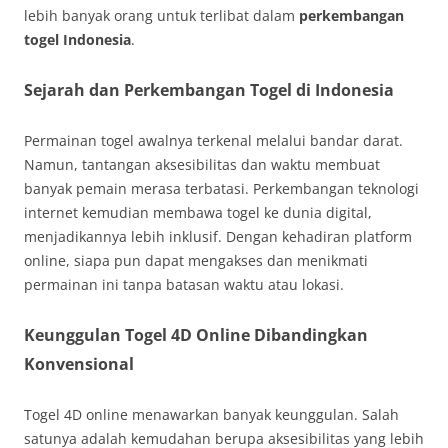
lebih banyak orang untuk terlibat dalam
perkembangan
togel Indonesia
.
Sejarah dan Perkembangan Togel di Indonesia
Permainan togel awalnya terkenal melalui bandar darat.
Namun, tantangan aksesibilitas dan waktu membuat
banyak pemain merasa terbatasi. Perkembangan teknologi
internet kemudian membawa togel ke dunia digital,
menjadikannya lebih inklusif. Dengan kehadiran platform
online, siapa pun dapat mengakses dan menikmati
permainan ini tanpa batasan waktu atau lokasi.
Keunggulan Togel 4D Online Dibandingkan
Konvensional
Togel 4D online menawarkan banyak keunggulan. Salah
satunya adalah kemudahan berupa aksesibilitas yang lebih