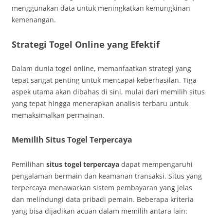
menggunakan data untuk meningkatkan kemungkinan
kemenangan.
Strategi Togel Online yang Efektif
Dalam dunia togel online, memanfaatkan strategi yang
tepat sangat penting untuk mencapai keberhasilan. Tiga
aspek utama akan dibahas di sini, mulai dari memilih situs
yang tepat hingga menerapkan analisis terbaru untuk
memaksimalkan permainan.
Memilih Situs Togel Terpercaya
Pemilihan
situs togel terpercaya
dapat mempengaruhi
pengalaman bermain dan keamanan transaksi. Situs yang
terpercaya menawarkan sistem pembayaran yang jelas
dan melindungi data pribadi pemain. Beberapa kriteria
yang bisa dijadikan acuan dalam memilih antara lain: