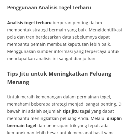
Penggunaan Analisis Togel Terbaru
Analisis togel terbaru
berperan penting dalam
membentuk strategi bermain yang baik. Mengidentifikasi
pola dan tren berdasarkan data sebelumnya dapat
membantu pemain membuat keputusan lebih baik.
Menggunakan sumber informasi yang terpercaya untuk
mendapatkan analisis ini sangat dianjurkan.
Tips Jitu untuk Meningkatkan Peluang
Menang
Untuk meraih kemenangan dalam permainan togel,
memahami beberapa strategi menjadi sangat penting. Di
bawah ini adalah sejumlah
tips jitu togel
yang dapat
membantu meningkatkan peluang Anda. Melalui
disiplin
bermain togel
dan penerapan trik yang tepat, ada
kemungkinan lebih besar untuk mencapai hasil yang