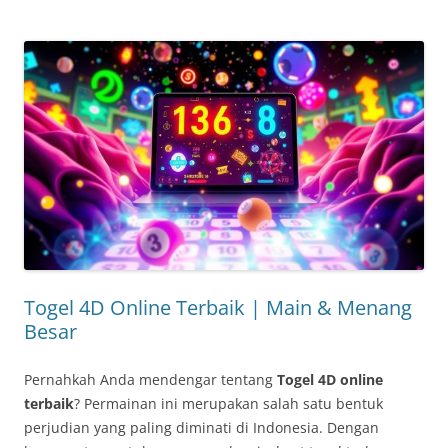
Togel 4D Online Terbaik | Main & Menang
Besar
Pernahkah Anda mendengar tentang
Togel 4D online
terbaik
? Permainan ini merupakan salah satu bentuk
perjudian yang paling diminati di Indonesia. Dengan