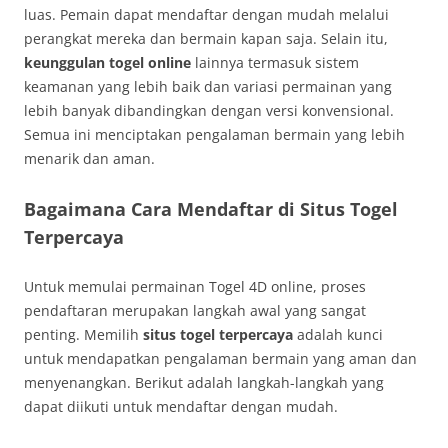
luas. Pemain dapat mendaftar dengan mudah melalui
perangkat mereka dan bermain kapan saja. Selain itu,
keunggulan togel online
lainnya termasuk sistem
keamanan yang lebih baik dan variasi permainan yang
lebih banyak dibandingkan dengan versi konvensional.
Semua ini menciptakan pengalaman bermain yang lebih
menarik dan aman.
Bagaimana Cara Mendaftar di Situs Togel
Terpercaya
Untuk memulai permainan Togel 4D online, proses
pendaftaran merupakan langkah awal yang sangat
penting. Memilih
situs togel terpercaya
adalah kunci
untuk mendapatkan pengalaman bermain yang aman dan
menyenangkan. Berikut adalah langkah-langkah yang
dapat diikuti untuk mendaftar dengan mudah.