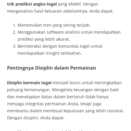
trik prediksi angka togel
yang efektif. Dengan
menganalisis hasil keluaran sebelumnya, Anda dapat:
Menemukan tren yang sering terjadi.
Menggunakan software analisis untuk mendapatkan
prediksi yang lebih akurat.
Berinteraksi dengan komunitas togel untuk
mendapatkan insight tambahan.
Pentingnya Disiplin dalam Permainan
Disiplin bermain togel
menjadi kunci untuk meningkatkan
peluang kemenangan. Mengelola keuangan dengan baik
dan menetapkan batas dalam bertaruh tidak hanya
menjaga integritas permainan Anda, tetapi juga
membantu dalam membuat keputusan yang lebih rasional.
Dengan disiplin, Anda dapat: