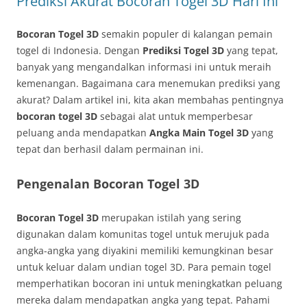
Prediksi Akurat Bocoran Togel 3D Hari Ini
Bocoran Togel 3D
semakin populer di kalangan pemain
togel di Indonesia. Dengan
Prediksi Togel 3D
yang tepat,
banyak yang mengandalkan informasi ini untuk meraih
kemenangan. Bagaimana cara menemukan prediksi yang
akurat? Dalam artikel ini, kita akan membahas pentingnya
bocoran togel 3D
sebagai alat untuk memperbesar
peluang anda mendapatkan
Angka Main Togel 3D
yang
tepat dan berhasil dalam permainan ini.
Pengenalan Bocoran Togel 3D
Bocoran Togel 3D
merupakan istilah yang sering
digunakan dalam komunitas togel untuk merujuk pada
angka-angka yang diyakini memiliki kemungkinan besar
untuk keluar dalam undian togel 3D. Para pemain togel
memperhatikan bocoran ini untuk meningkatkan peluang
mereka dalam mendapatkan angka yang tepat. Pahami