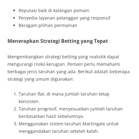
Reputasi baik di kalangan pemain
Penyedia layanan pelanggan yang responsif
Beragam pilihan permainan
Menerapkan Strategi Betting yang Tepat
Mengembangkan strategi betting yang realistik dapat
mengurangi risiko kerugian. Pemain perlu memahami
berbagai jenis taruhan yang ada. Berikut adalah beberapa
strategi yang umum digunakan:
Taruhan flat, di mana jumlah taruhan tetap
konsisten.
Taruhan progresif, menyesuaikan jumlah taruhan
berdasarkan hasil sebelumnya.
Menggunakan sistem taruhan Martingale untuk
menggandakan taruhan setelah kalah.