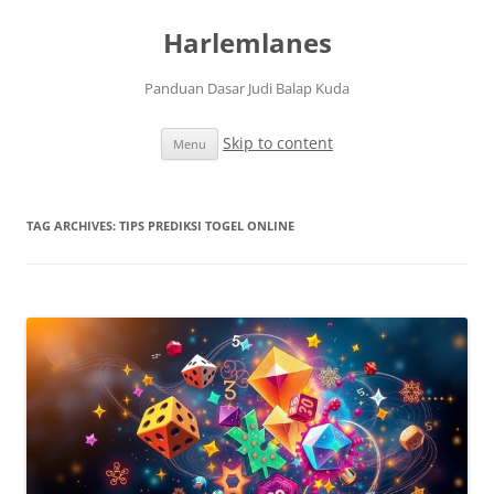
Harlemlanes
Panduan Dasar Judi Balap Kuda
Skip to content
Menu
TAG ARCHIVES:
TIPS PREDIKSI TOGEL ONLINE