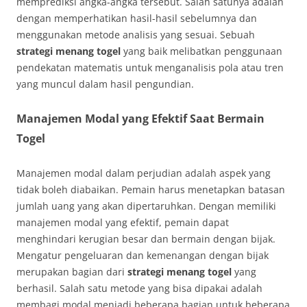
memprediksi angka-angka tersebut. Salah satunya adalah
dengan memperhatikan hasil-hasil sebelumnya dan
menggunakan metode analisis yang sesuai. Sebuah
strategi menang togel
yang baik melibatkan penggunaan
pendekatan matematis untuk menganalisis pola atau tren
yang muncul dalam hasil pengundian.
Manajemen Modal yang Efektif Saat Bermain
Togel
Manajemen modal dalam perjudian adalah aspek yang
tidak boleh diabaikan. Pemain harus menetapkan batasan
jumlah uang yang akan dipertaruhkan. Dengan memiliki
manajemen modal yang efektif, pemain dapat
menghindari kerugian besar dan bermain dengan bijak.
Mengatur pengeluaran dan kemenangan dengan bijak
merupakan bagian dari
strategi menang togel
yang
berhasil. Salah satu metode yang bisa dipakai adalah
membagi modal menjadi beberapa bagian untuk beberapa