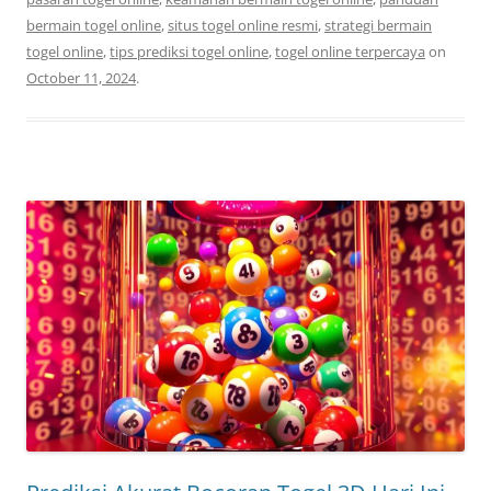
bermain togel online
,
situs togel online resmi
,
strategi bermain
togel online
,
tips prediksi togel online
,
togel online terpercaya
on
October 11, 2024
.