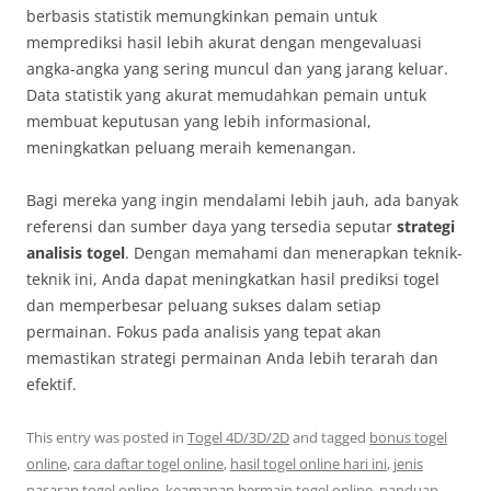
berbasis statistik memungkinkan pemain untuk
memprediksi hasil lebih akurat dengan mengevaluasi
angka-angka yang sering muncul dan yang jarang keluar.
Data statistik yang akurat memudahkan pemain untuk
membuat keputusan yang lebih informasional,
meningkatkan peluang meraih kemenangan.
Bagi mereka yang ingin mendalami lebih jauh, ada banyak
referensi dan sumber daya yang tersedia seputar
strategi
analisis togel
. Dengan memahami dan menerapkan teknik-
teknik ini, Anda dapat meningkatkan hasil prediksi togel
dan memperbesar peluang sukses dalam setiap
permainan. Fokus pada analisis yang tepat akan
memastikan strategi permainan Anda lebih terarah dan
efektif.
This entry was posted in
Togel 4D/3D/2D
and tagged
bonus togel
online
,
cara daftar togel online
,
hasil togel online hari ini
,
jenis
pasaran togel online
,
keamanan bermain togel online
,
panduan