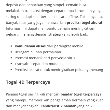
deposit dan penarikan yang simpel. Pemain bisa
melakukan transaksi dengan cepat tanpa kerumitan yang
sering dihadapi saat bermain secara offline. Tak hanya itu,
banyak situs yang juga menawarkan
prediksi togel akurat
.
Informasi ini dapat membantu pemain meningkatkan
peluang menang dengan strategi yang lebih baik.
Kemudahan akses
dari perangkat mobile
Beragam pilihan permainan
Promosi menarik dari penyedia situs
Transaksi cepat dan mudah
Prediksi akurat untuk meningkatkan peluang menang
Togel 4D Terpercaya
Pemain togel sering kali mencari
bandar togel terpercaya
yang mampu memberikan pengalaman bermain yang kuat
dan menyenangkan.
Karakteristik bandar
yang baik