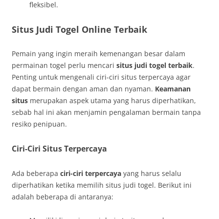
fleksibel.
Situs Judi Togel Online Terbaik
Pemain yang ingin meraih kemenangan besar dalam
permainan togel perlu mencari
situs judi togel terbaik
.
Penting untuk mengenali ciri-ciri situs terpercaya agar
dapat bermain dengan aman dan nyaman.
Keamanan
situs
merupakan aspek utama yang harus diperhatikan,
sebab hal ini akan menjamin pengalaman bermain tanpa
resiko penipuan.
Ciri-Ciri Situs Terpercaya
Ada beberapa
ciri-ciri terpercaya
yang harus selalu
diperhatikan ketika memilih situs judi togel. Berikut ini
adalah beberapa di antaranya: