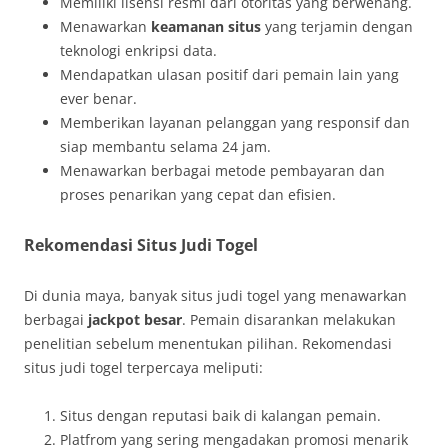
Memiliki lisensi resmi dari otoritas yang berwenang.
Menawarkan
keamanan situs
yang terjamin dengan
teknologi enkripsi data.
Mendapatkan ulasan positif dari pemain lain yang
ever benar.
Memberikan layanan pelanggan yang responsif dan
siap membantu selama 24 jam.
Menawarkan berbagai metode pembayaran dan
proses penarikan yang cepat dan efisien.
Rekomendasi Situs Judi Togel
Di dunia maya, banyak situs judi togel yang menawarkan
berbagai
jackpot besar
. Pemain disarankan melakukan
penelitian sebelum menentukan pilihan. Rekomendasi
situs judi togel terpercaya meliputi:
Situs dengan reputasi baik di kalangan pemain.
Platfrom yang sering mengadakan promosi menarik