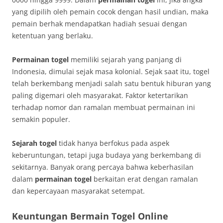
yang dipilih oleh pemain cocok dengan hasil undian, maka
pemain berhak mendapatkan hadiah sesuai dengan
ketentuan yang berlaku.
Permainan togel
memiliki sejarah yang panjang di
Indonesia, dimulai sejak masa kolonial. Sejak saat itu, togel
telah berkembang menjadi salah satu bentuk hiburan yang
paling digemari oleh masyarakat. Faktor ketertarikan
terhadap nomor dan ramalan membuat permainan ini
semakin populer.
Sejarah togel
tidak hanya berfokus pada aspek
keberuntungan, tetapi juga budaya yang berkembang di
sekitarnya. Banyak orang percaya bahwa keberhasilan
dalam
permainan togel
berkaitan erat dengan ramalan
dan kepercayaan masyarakat setempat.
Keuntungan Bermain Togel Online