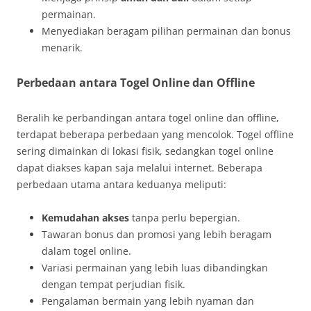
permainan.
Menyediakan beragam pilihan permainan dan bonus
menarik.
Perbedaan antara Togel Online dan Offline
Beralih ke perbandingan antara togel online dan offline,
terdapat beberapa perbedaan yang mencolok. Togel offline
sering dimainkan di lokasi fisik, sedangkan togel online
dapat diakses kapan saja melalui internet. Beberapa
perbedaan utama antara keduanya meliputi:
Kemudahan akses
tanpa perlu bepergian.
Tawaran bonus dan promosi yang lebih beragam
dalam togel online.
Variasi permainan yang lebih luas dibandingkan
dengan tempat perjudian fisik.
Pengalaman bermain yang lebih nyaman dan