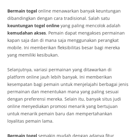
Bermain togel
online menawarkan banyak keuntungan
dibandingkan dengan cara tradisional. Salah satu
keuntungan togel online
yang paling mencolok adalah
kemudahan akses
. Pemain dapat mengakses permainan
kapan saja dan di mana saja menggunakan perangkat
mobile. Ini memberikan fleksibilitas besar bagi mereka
yang memiliki kesibukan.
Selanjutnya, variasi permainan yang ditawarkan di
platform online jauh lebih banyak. Ini memberikan
kesempatan bagi pemain untuk menjelajahi berbagai jenis
permainan dan menentukan mana yang paling sesuai
dengan preferensi mereka. Selain itu, banyak situs judi
online menyediakan promosi menarik yang bertujuan
untuk menarik pemain baru dan mempertahankan
loyalitas pemain lama.
Bermain togel
semakin mudah dengan adanya fitur