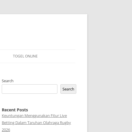
TOGEL ONLINE
Search
Search
Recent Posts
Keuntungan Menggunakan Fitur Live
Betting Dalam Taruhan Olahraga Rugby
2026