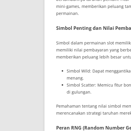
mini-games, memberikan peluang ta
permainan.
Simbol Penting dan Nilai Pemb
Simbol dalam permainan slot memiliki
memiliki nilai pembayaran yang berbed
memberikan peluang lebih besar un
Simbol Wild: Dapat menggantik
menang.
Simbol Scatter: Memicu fitur bon
di gulungan.
Pemahaman tentang nilai simbol me
merencanakan strategi taruhan mere
Peran RNG (Random Number Gen