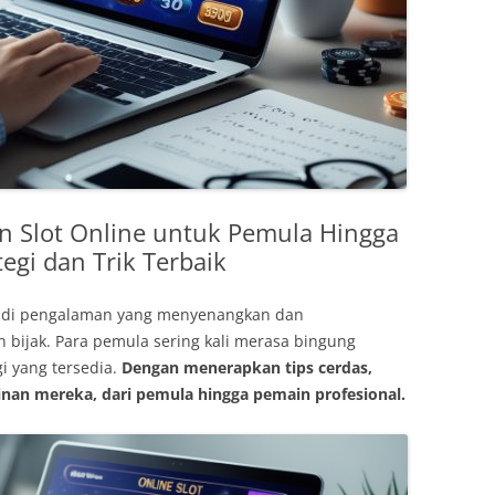
n Slot Online untuk Pemula Hingga
tegi dan Trik Terbaik
jadi pengalaman yang menyenangkan dan
 bijak. Para pemula sering kali merasa bingung
i yang tersedia.
Dengan menerapkan tips cerdas,
nan mereka, dari pemula hingga pemain profesional.