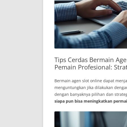
Tips Cerdas Bermain Age
Pemain Profesional: Stra
Bermain agen slot online dapat men
menguntungkan jika dilakukan dengan
dengan banyaknya pilihan dan strateg
siapa pun bisa meningkatkan permai