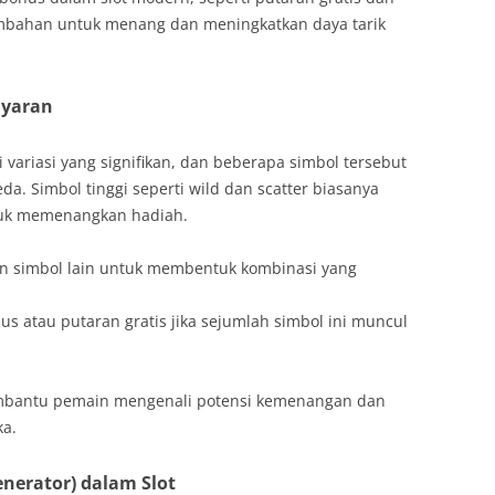
mbahan untuk menang dan meningkatkan daya tarik
ayaran
 variasi yang signifikan, dan beberapa simbol tersebut
a. Simbol tinggi seperti wild dan scatter biasanya
tuk memenangkan hadiah.
an simbol lain untuk membentuk kombinasi yang
us atau putaran gratis jika sejumlah simbol ini muncul
mbantu pemain mengenali potensi kemenangan dan
ka.
erator) dalam Slot