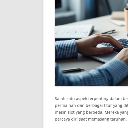
Salah satu aspek terpenting dalam b
permainan dan berbagai fitur yang dit
mesin slot yang berbeda. Mereka yang
percaya diri saat memasang taruhan.