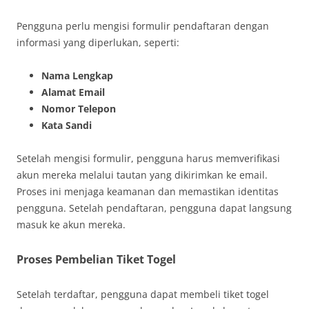
Pengguna perlu mengisi formulir pendaftaran dengan
informasi yang diperlukan, seperti:
Nama Lengkap
Alamat Email
Nomor Telepon
Kata Sandi
Setelah mengisi formulir, pengguna harus memverifikasi
akun mereka melalui tautan yang dikirimkan ke email.
Proses ini menjaga keamanan dan memastikan identitas
pengguna. Setelah pendaftaran, pengguna dapat langsung
masuk ke akun mereka.
Proses Pembelian Tiket Togel
Setelah terdaftar, pengguna dapat membeli tiket togel