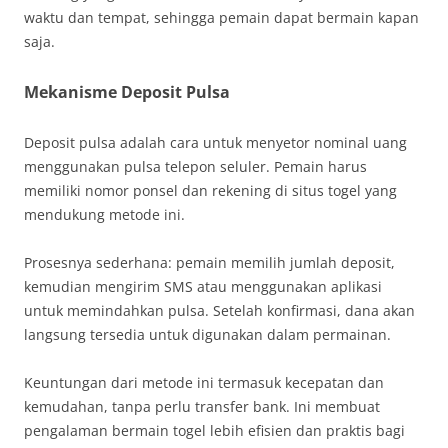
waktu dan tempat, sehingga pemain dapat bermain kapan
saja.
Mekanisme Deposit Pulsa
Deposit pulsa adalah cara untuk menyetor nominal uang
menggunakan pulsa telepon seluler. Pemain harus
memiliki nomor ponsel dan rekening di situs togel yang
mendukung metode ini.
Prosesnya sederhana: pemain memilih jumlah deposit,
kemudian mengirim SMS atau menggunakan aplikasi
untuk memindahkan pulsa. Setelah konfirmasi, dana akan
langsung tersedia untuk digunakan dalam permainan.
Keuntungan dari metode ini termasuk kecepatan dan
kemudahan, tanpa perlu transfer bank. Ini membuat
pengalaman bermain togel lebih efisien dan praktis bagi