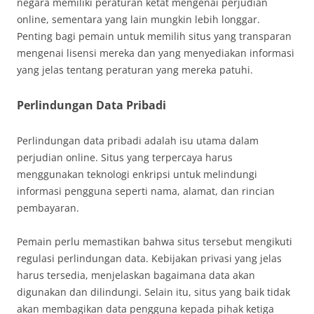
negara memiliki peraturan ketat mengenai perjudian
online, sementara yang lain mungkin lebih longgar.
Penting bagi pemain untuk memilih situs yang transparan
mengenai lisensi mereka dan yang menyediakan informasi
yang jelas tentang peraturan yang mereka patuhi.
Perlindungan Data Pribadi
Perlindungan data pribadi adalah isu utama dalam
perjudian online. Situs yang terpercaya harus
menggunakan teknologi enkripsi untuk melindungi
informasi pengguna seperti nama, alamat, dan rincian
pembayaran.
Pemain perlu memastikan bahwa situs tersebut mengikuti
regulasi perlindungan data. Kebijakan privasi yang jelas
harus tersedia, menjelaskan bagaimana data akan
digunakan dan dilindungi. Selain itu, situs yang baik tidak
akan membagikan data pengguna kepada pihak ketiga