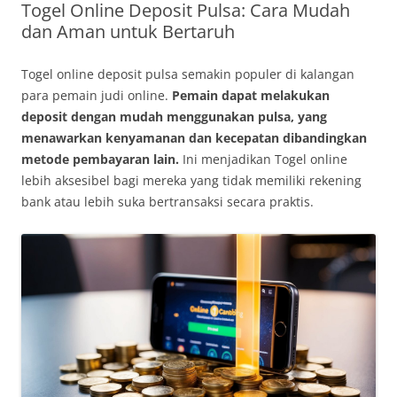
Togel Online Deposit Pulsa: Cara Mudah
dan Aman untuk Bertaruh
Togel online deposit pulsa semakin populer di kalangan
para pemain judi online.
Pemain dapat melakukan
deposit dengan mudah menggunakan pulsa, yang
menawarkan kenyamanan dan kecepatan dibandingkan
metode pembayaran lain.
Ini menjadikan Togel online
lebih aksesibel bagi mereka yang tidak memiliki rekening
bank atau lebih suka bertransaksi secara praktis.