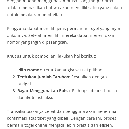
dengan mudah menggunakan pulsa. Langkah pertama
adalah memastikan bahwa akun memiliki saldo yang cukup
untuk melakukan pembelian.
Pengguna dapat memilih jenis permainan togel yang ingin
diikutinya. Setelah memilih, mereka dapat menentukan
nomor yang ingin dipasangkan.
Khusus untuk pembelian, lakukan hal berikut:
Pilih Nomor
: Tentukan angka sesuai pilihan.
Tentukan Jumlah Taruhan
: Sesuaikan dengan
budget.
Bayar Menggunakan Pulsa
: Pilih opsi deposit pulsa
dan ikuti instruksi.
Transaksi biasanya cepat dan pengguna akan menerima
konfirmasi atas tiket yang dibeli. Dengan cara ini, proses
bermain togel online menjadi lebih praktis dan efisien.