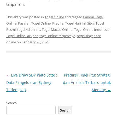
tanpa izin.
This entry was posted in
Togel Online
and tagged
Bandar Togel
Online
,
Pasaran Togel Online
,
Prediksi Togel Hari Ini
,
Situs Togel
Resmi
,
togel 4d online
,
Togel Macau Online
,
Togel Online Indonesia
,
Togel Online Jackpot
,
togel online terpercaya
,
togel singapore
online
on
February 26, 2025
.
Post
←
Live Draw SDY Paito Lotto :
Prediksi Togel Jitu: Strategi
navigation
Data Pengeluaran Sydney
dan Analisis Terbaru untuk
Terlengkap
Menang
→
Search
Search