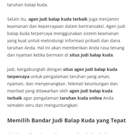
taruhan balap kuda.
Selain itu,
agen judi balap kuda terbaik
juga menjamin
keamanan dan kepercayaan dalam bertransaksi. Agen judi
balap kuda terpercaya menggunakan sistem keamanan
yang kuat untuk melindungi informasi pribadi dan dana
taruhan Anda. Hal ini akan memberikan Anda rasa tenang
dan nyaman ketika bermain di
situs judi balap kuda
.
Jadi, bergabunglah dengan
situs agen judi balap kuda
terpercaya
untuk pengalaman taruhan yang aman,
nyaman, dan menyenangkan. Nikmati keuntungan dan
manfaat yang ditawarkan oleh
agen judi balap kuda
terbaik
agar pengalaman
taruhan kuda online
Anda
semakin seru dan menguntungkan.
Memilih Bandar Judi Balap Kuda yang Tepat