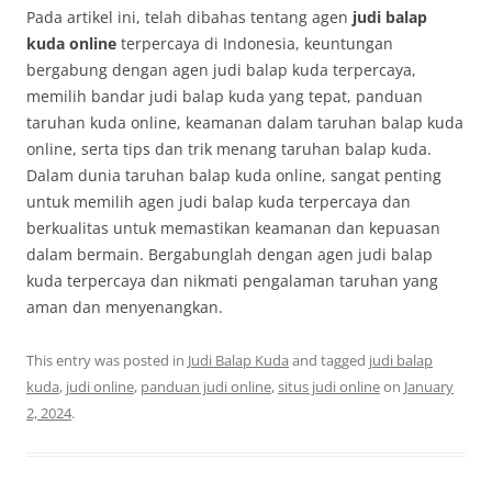
Pada artikel ini, telah dibahas tentang agen
judi balap
kuda online
terpercaya di Indonesia, keuntungan
bergabung dengan agen judi balap kuda terpercaya,
memilih bandar judi balap kuda yang tepat, panduan
taruhan kuda online, keamanan dalam taruhan balap kuda
online, serta tips dan trik menang taruhan balap kuda.
Dalam dunia taruhan balap kuda online, sangat penting
untuk memilih agen judi balap kuda terpercaya dan
berkualitas untuk memastikan keamanan dan kepuasan
dalam bermain. Bergabunglah dengan agen judi balap
kuda terpercaya dan nikmati pengalaman taruhan yang
aman dan menyenangkan.
This entry was posted in
Judi Balap Kuda
and tagged
judi balap
kuda
,
judi online
,
panduan judi online
,
situs judi online
on
January
2, 2024
.