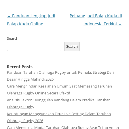
Post
←
Panduan Lengkap Judi
Peluang Judi Balap Kuda di
navigation
Balap Kuda Online
Indonesia Terkini
→
Search
Search
Recent Posts
Panduan Taruhan Olahraga Rugby untuk Pemula: Strategi Dari
Dasar Hingga Mahir di 2026
Cara Menghindari Kesalahan Umum Saat Memasang Taruhan
Olahraga Rugby Online Secara Efektif
Analisis Faktor Keunggulan Kandang Dalam Prediksi Taruhan
Olahraga Rugby
Keuntungan Menggunakan Fitur Live Betting Dalam Taruhan
Olahraga Rugby 2026
Cara Mengelola Modal Taruhan Olahraga Rugby Agar Tetap Aman