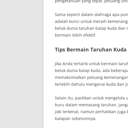
pengetahuan yang tepat, peluang unt
Sama seperti dalam olahraga apa pun
adalah kunci untuk meraih kemenan
beluk dunia taruhan balap kuda dan 
bermain lebih efektif.
Tips Bermain Taruhan Kuda 
Jika Anda tertarik untuk bermain ta
beluk dunia balap kuda, ada beberap
memaksimalkan peluang kemenangan. 
terlebih dahulu mengenai kuda dan jo
Selain itu, pastikan untuk mengelola
buru dalam memasang taruhan. Janga
joki terkenal, namun perhatikan jug
balapan sebelumnya.