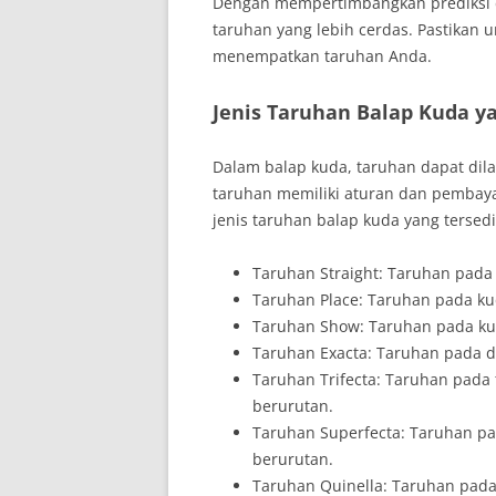
Dengan mempertimbangkan prediksi d
taruhan yang lebih cerdas. Pastikan
menempatkan taruhan Anda.
Jenis Taruhan Balap Kuda y
Dalam balap kuda, taruhan dapat dil
taruhan memiliki aturan dan pembay
jenis taruhan balap kuda yang tersedi
Taruhan Straight: Taruhan pad
Taruhan Place: Taruhan pada kuda
Taruhan Show: Taruhan pada kuda 
Taruhan Exacta: Taruhan pada du
Taruhan Trifecta: Taruhan pada ti
berurutan.
Taruhan Superfecta: Taruhan pada
berurutan.
Taruhan Quinella: Taruhan pada 