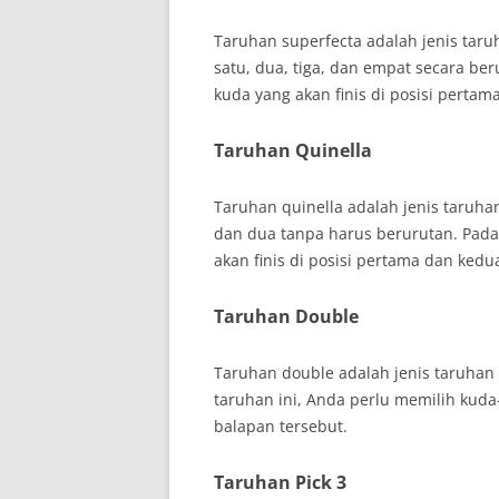
Taruhan superfecta adalah jenis taru
satu, dua, tiga, dan empat secara be
kuda yang akan finis di posisi pertam
Taruhan Quinella
Taruhan quinella adalah jenis taruhan
dan dua tanpa harus berurutan. Pada
akan finis di posisi pertama dan ked
Taruhan Double
Taruhan double adalah jenis taruhan
taruhan ini, Anda perlu memilih ku
balapan tersebut.
Taruhan Pick 3