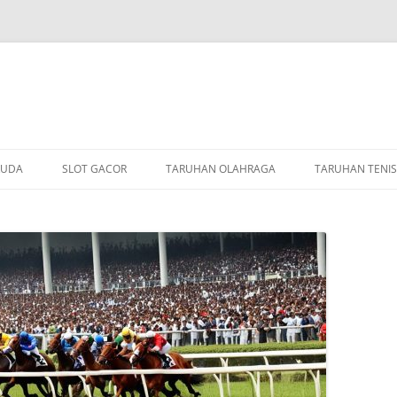
Skip
to
KUDA
SLOT GACOR
TARUHAN OLAHRAGA
TARUHAN TENIS
content