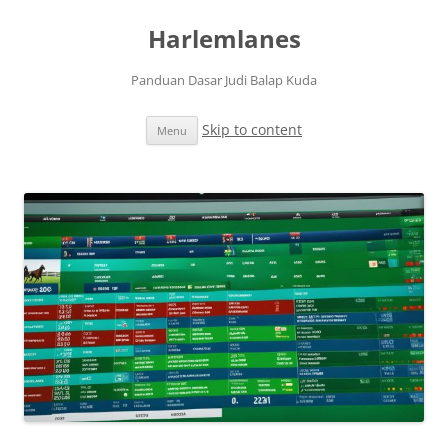
Harlemlanes
Panduan Dasar Judi Balap Kuda
Skip to content
Menu