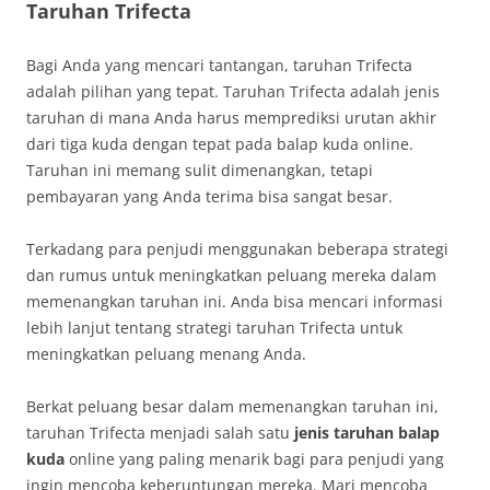
Taruhan Trifecta
Bagi Anda yang mencari tantangan, taruhan Trifecta
adalah pilihan yang tepat. Taruhan Trifecta adalah jenis
taruhan di mana Anda harus memprediksi urutan akhir
dari tiga kuda dengan tepat pada balap kuda online.
Taruhan ini memang sulit dimenangkan, tetapi
pembayaran yang Anda terima bisa sangat besar.
Terkadang para penjudi menggunakan beberapa strategi
dan rumus untuk meningkatkan peluang mereka dalam
memenangkan taruhan ini. Anda bisa mencari informasi
lebih lanjut tentang strategi taruhan Trifecta untuk
meningkatkan peluang menang Anda.
Berkat peluang besar dalam memenangkan taruhan ini,
taruhan Trifecta menjadi salah satu
jenis taruhan balap
kuda
online yang paling menarik bagi para penjudi yang
ingin mencoba keberuntungan mereka. Mari mencoba