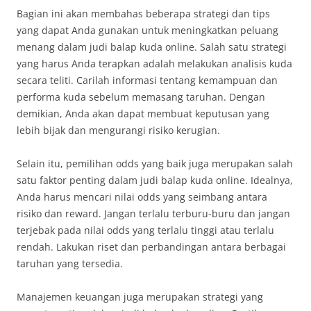
Bagian ini akan membahas beberapa strategi dan tips
yang dapat Anda gunakan untuk meningkatkan peluang
menang dalam judi balap kuda online. Salah satu strategi
yang harus Anda terapkan adalah melakukan analisis kuda
secara teliti. Carilah informasi tentang kemampuan dan
performa kuda sebelum memasang taruhan. Dengan
demikian, Anda akan dapat membuat keputusan yang
lebih bijak dan mengurangi risiko kerugian.
Selain itu, pemilihan odds yang baik juga merupakan salah
satu faktor penting dalam judi balap kuda online. Idealnya,
Anda harus mencari nilai odds yang seimbang antara
risiko dan reward. Jangan terlalu terburu-buru dan jangan
terjebak pada nilai odds yang terlalu tinggi atau terlalu
rendah. Lakukan riset dan perbandingan antara berbagai
taruhan yang tersedia.
Manajemen keuangan juga merupakan strategi yang