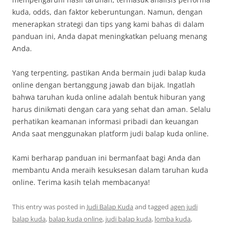
kuda, odds, dan faktor keberuntungan. Namun, dengan
menerapkan strategi dan tips yang kami bahas di dalam
panduan ini, Anda dapat meningkatkan peluang menang
Anda.
Yang terpenting, pastikan Anda bermain judi balap kuda
online dengan bertanggung jawab dan bijak. Ingatlah
bahwa taruhan kuda online adalah bentuk hiburan yang
harus dinikmati dengan cara yang sehat dan aman. Selalu
perhatikan keamanan informasi pribadi dan keuangan
Anda saat menggunakan platform judi balap kuda online.
Kami berharap panduan ini bermanfaat bagi Anda dan
membantu Anda meraih kesuksesan dalam taruhan kuda
online. Terima kasih telah membacanya!
This entry was posted in
Judi Balap Kuda
and tagged
agen judi
balap kuda
,
balap kuda online
,
judi balap kuda
,
lomba kuda
,