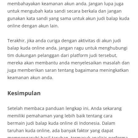
membahayakan keamanan akun anda. Jangan lupa juga
untuk mengubah kata sandi secara berkala dan jangan
gunakan kata sandi yang sama untuk akun judi balap kuda
online dengan akun lain.
Terakhir, jika anda curiga dengan aktivitas di akun judi
balap kuda online anda, jangan ragu untuk menghubungi
tim dukungan pelanggan dari platform judi tersebut,
mereka akan membantu anda menyelesaikan masalah dan
juga memberikan saran tentang bagaimana meningkatkan
keamanan akun anda.
Kesimpulan
Setelah membaca panduan lengkap ini, Anda sekarang
memiliki pemahaman yang lebih baik tentang cara
bermain judi balap kuda online di Indonesia. Dalam
taruhan kuda online, ada banyak faktor yang dapat
mempengaruhi hasil taruhan, termasuk analisis performa