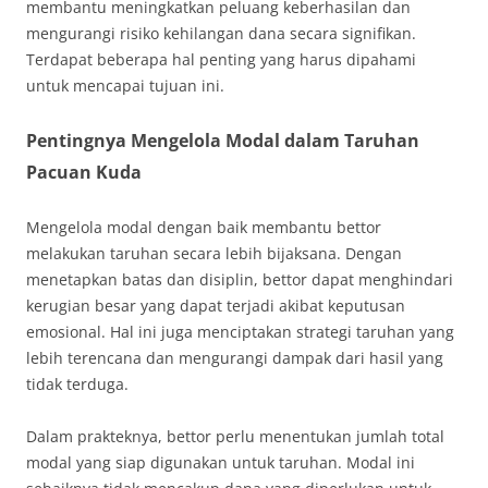
membantu meningkatkan peluang keberhasilan dan
mengurangi risiko kehilangan dana secara signifikan.
Terdapat beberapa hal penting yang harus dipahami
untuk mencapai tujuan ini.
Pentingnya Mengelola Modal dalam Taruhan
Pacuan Kuda
Mengelola modal dengan baik membantu bettor
melakukan taruhan secara lebih bijaksana. Dengan
menetapkan batas dan disiplin, bettor dapat menghindari
kerugian besar yang dapat terjadi akibat keputusan
emosional. Hal ini juga menciptakan strategi taruhan yang
lebih terencana dan mengurangi dampak dari hasil yang
tidak terduga.
Dalam prakteknya, bettor perlu menentukan jumlah total
modal yang siap digunakan untuk taruhan. Modal ini