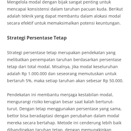
Mengelola modal dengan bijak sangat penting untuk
mencapai konsistensi dalam taruhan pacuan kuda. Berikut
adalah teknik yang dapat membantu dalam alokasi modal
secara efektif untuk memaksimalkan potensi keuntungan.
Strategi Persentase Tetap
Strategi persentase tetap merupakan pendekatan yang
melibatkan penempatan taruhan berdasarkan persentase
tetap dari total modal. Misalnya, jika modal keseluruhan
adalah Rp 1.000.000 dan seseorang memutuskan untuk
bertaruh 5%, maka setiap taruhan akan sebesar Rp 50.000.
Pendekatan ini membantu menjaga kestabilan modal,
mengurangi risiko kerugian besar saat kalah berturut-
turut. Dengan tetap menggunakan persentase yang sama,
bettor bisa beradaptasi dengan perubahan dalam modal
mereka secara bertahap. Metode ini cenderung lebih baik
dibandingkan taruhan tetap, dengan memungkinkan