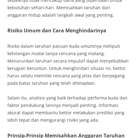
sebaiknya tidak mencakup dana yang diperlukan untuk
kebutuhan sehari-hari. Memisahkan taruhan dari
anggaran hidup adalah langkah awal yang penting.
Risiko Umum dan Cara Menghindarinya
Risiko dalam taruhan pacuan kuda umumnya meliputi
kehilangan modal tanpa rencana yang matang.
Menurunkan taruhan secara impulsif dapat menyebabkan
kerugian beruntun. Untuk menghindari situasi ini, bettor
harus selalu memiliki rencana yang jelas dan berpegang
pada batas taruhan yang telah ditetapkan.
Selain itu, analisis yang baik terhadap performa kuda dan
faktor pendukung lainnya menjadi penting. Informasi
akurat dapat membantu bettor melakukan prediksi yang
lebih tepat dan mengurangi risiko yang ada.
Prinsip-Prinsip Memisahkan Anggaran Taruhan