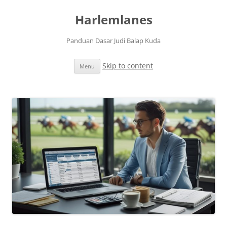
Harlemlanes
Panduan Dasar Judi Balap Kuda
Skip to content
Menu