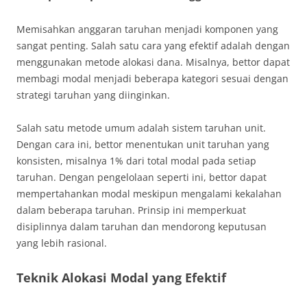
Memisahkan anggaran taruhan menjadi komponen yang
sangat penting. Salah satu cara yang efektif adalah dengan
menggunakan metode alokasi dana. Misalnya, bettor dapat
membagi modal menjadi beberapa kategori sesuai dengan
strategi taruhan yang diinginkan.
Salah satu metode umum adalah sistem taruhan unit.
Dengan cara ini, bettor menentukan unit taruhan yang
konsisten, misalnya 1% dari total modal pada setiap
taruhan. Dengan pengelolaan seperti ini, bettor dapat
mempertahankan modal meskipun mengalami kekalahan
dalam beberapa taruhan. Prinsip ini memperkuat
disiplinnya dalam taruhan dan mendorong keputusan
yang lebih rasional.
Teknik Alokasi Modal yang Efektif