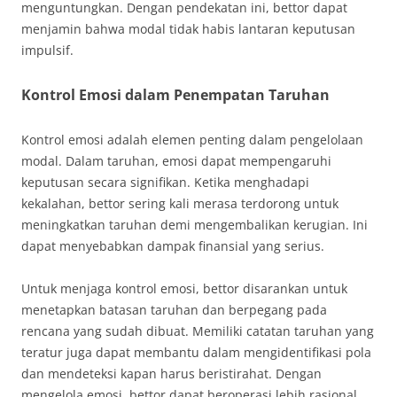
menguntungkan. Dengan pendekatan ini, bettor dapat
menjamin bahwa modal tidak habis lantaran keputusan
impulsif.
Kontrol Emosi dalam Penempatan Taruhan
Kontrol emosi adalah elemen penting dalam pengelolaan
modal. Dalam taruhan, emosi dapat mempengaruhi
keputusan secara signifikan. Ketika menghadapi
kekalahan, bettor sering kali merasa terdorong untuk
meningkatkan taruhan demi mengembalikan kerugian. Ini
dapat menyebabkan dampak finansial yang serius.
Untuk menjaga kontrol emosi, bettor disarankan untuk
menetapkan batasan taruhan dan berpegang pada
rencana yang sudah dibuat. Memiliki catatan taruhan yang
teratur juga dapat membantu dalam mengidentifikasi pola
dan mendeteksi kapan harus beristirahat. Dengan
mengelola emosi. bettor dapat beroperasi lebih rasional