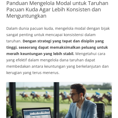
Panduan Mengelola Modal untuk Taruhan
Pacuan Kuda Agar Lebih Konsisten dan
Menguntungkan
Dalam dunia pacuan kuda, mengelola modal dengan bijak
sangat penting untuk mencapai konsistensi dalam
taruhan.
Dengan strategi yang tepat dan disiplin yang
tinggi, seseorang dapat memaksimalkan peluang untuk
meraih keuntungan yang lebih stabil.
Mengetahui cara
yang efektif dalam mengelola dana taruhan dapat
membedakan antara keuntungan yang berkelanjutan dan
kerugian yang terus menerus.