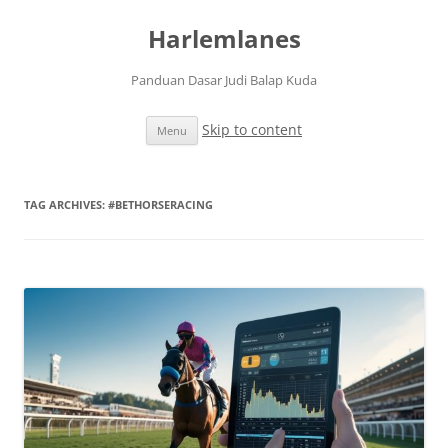
Harlemlanes
Panduan Dasar Judi Balap Kuda
Skip to content
Menu
TAG ARCHIVES:
#BETHORSERACING