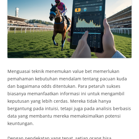
Menguasai teknik menemukan value bet memerlukan
pemahaman kebutuhan mendalam tentang pacuan kuda
dan bagaimana odds ditentukan. Para petaruh sukses
biasanya memanfaatkan informasi ini untuk mengambil
keputusan yang lebih cerdas. Mereka tidak hanya
bergantung pada intuisi, tetapi juga pada analisis berbasis
data yang membantu mereka memaksimalkan potensi
keuntungan.
Dengan pendekatan yang tepat, setiap orang bisa