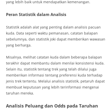
yang lebih baik untuk mendapatkan kemenangan.
Peran Statistik dalam Analisis
Statistik adalah alat yang penting dalam analisis pacuan
kuda. Data seperti waktu pemanasan, catatan balapan
sebelumnya, dan statistik joki dapat memberikan wawasan
yang berharga.
Misalnya, melihat catatan kuda dalam beberapa balapan
terakhir dapat membantu dalam menilai konsistensi kuda.
Selain itu, statistik tentang trek yang telah dilalui juga
memberikan informasi tentang preferensi kuda terhadap
jenis trek tertentu. Melalui analisis statistik, petaruh dapat
membuat keputusan yang lebih terinformasi mengenai
taruhan mereka.
Analisis Peluang dan Odds pada Taruhan