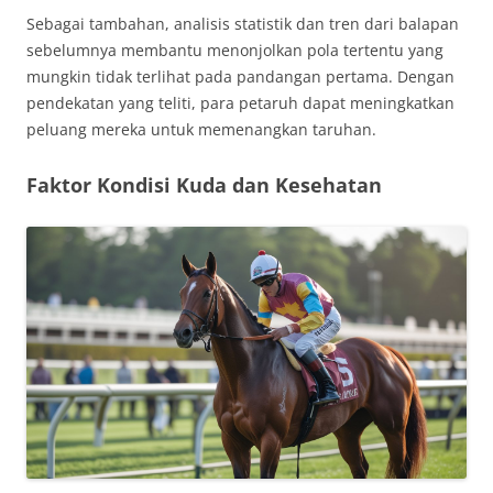
Sebagai tambahan, analisis statistik dan tren dari balapan
sebelumnya membantu menonjolkan pola tertentu yang
mungkin tidak terlihat pada pandangan pertama. Dengan
pendekatan yang teliti, para petaruh dapat meningkatkan
peluang mereka untuk memenangkan taruhan.
Faktor Kondisi Kuda dan Kesehatan