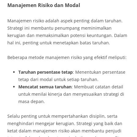
Manajemen Risiko dan Modal
Manajemen risiko adalah aspek penting dalam taruhan.
Strategi ini membantu penumpang meminimalkan
kerugian dan memaksimalkan potensi keuntungan. Dalam
hal ini, penting untuk menetapkan batas taruhan.
Beberapa metode manajemen risiko yang efektif meliputi:
Taruhan persentase tetap
: Menentukan persentase
tetap dari modal untuk setiap taruhan.
Mencatat semua taruhan
: Membuat catatan detail
untuk menilai kinerja dan menyesuaikan strategi di
masa depan.
Selalu penting untuk mempertahankan disiplin, serta
menghindari mengejar kerugian. Strategi yang baik dan
ketat dalam manajemen risiko akan membantu penjudi