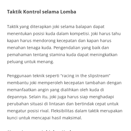
Taktik Kontrol selama Lomba
Taktik yang diterapkan joki selama balapan dapat
menentukan posisi kuda dalam kompetisi. Joki harus tahu
kapan harus mendorong kecepatan dan kapan harus
menahan tenaga kuda. Pengendalian yang baik dan
pemahaman tentang stamina kuda dapat meningkatkan
peluang untuk menang.
Penggunaan teknik seperti “racing in the slipstream”
membantu joki memperoleh kecepatan tambahan dengan
memanfaatkan angin yang dialihkan oleh kuda di
depannya. Selain itu, joki juga harus siap menghadapi
perubahan situasi di lintasan dan bertindak cepat untuk
mengatur posisi rival. Fleksibilitas dalam taktik merupakan
kunci untuk mencapai hasil maksimal.