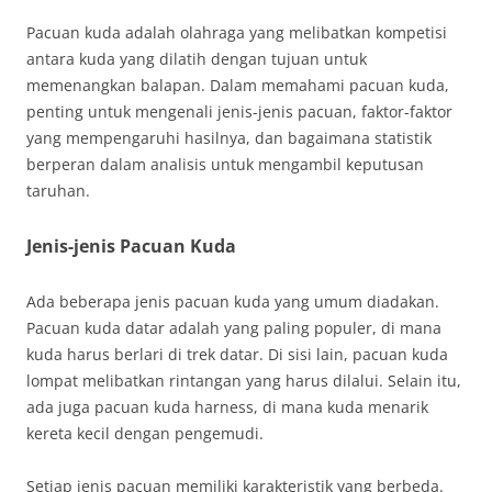
Pacuan kuda adalah olahraga yang melibatkan kompetisi
antara kuda yang dilatih dengan tujuan untuk
memenangkan balapan. Dalam memahami pacuan kuda,
penting untuk mengenali jenis-jenis pacuan, faktor-faktor
yang mempengaruhi hasilnya, dan bagaimana statistik
berperan dalam analisis untuk mengambil keputusan
taruhan.
Jenis-jenis Pacuan Kuda
Ada beberapa jenis pacuan kuda yang umum diadakan.
Pacuan kuda datar adalah yang paling populer, di mana
kuda harus berlari di trek datar. Di sisi lain, pacuan kuda
lompat melibatkan rintangan yang harus dilalui. Selain itu,
ada juga pacuan kuda harness, di mana kuda menarik
kereta kecil dengan pengemudi.
Setiap jenis pacuan memiliki karakteristik yang berbeda.