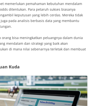
 bet memerlukan pemahaman kebutuhan mendalam
dds ditentukan. Para petaruh sukses biasanya
ngambil keputusan yang lebih cerdas. Mereka tidak
i juga pada analisis berbasis data yang membantu
tungan.
p orang bisa meningkatkan peluangnya dalam dunia
ang mendalam dan strategi yang baik akan
kan di mana nilai sebenarnya terletak dan membuat
uan Kuda