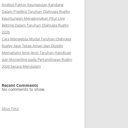
Analisis Faktor Keunggulan Kandang
Dalam Prediksi Taruhan Olahraga Rugby
Keuntungan Menggunakan Fitur Live
Betting Dalam Taruhan Olahraga Rugby
2026
Cara Mengelola Modal Taruhan Olahraga
Rugby Agar Tetap Aman dan Disiplin
Memahami Jenis-Jenis Taruhan Handicap
dan Moneyline pada Pertandingan Rugby
2026 Secara Mendalam
Recent Comments
No comments to show.
Situs Toto