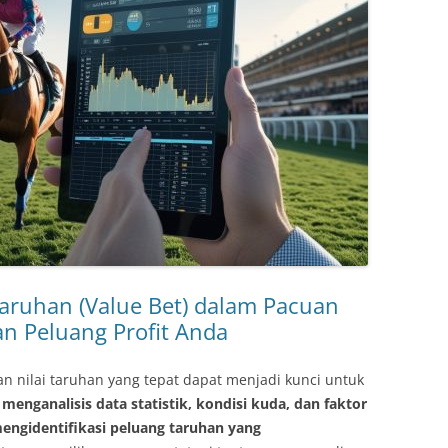
aruhan (Value Bet) dalam Pacuan
n Peluang Profit Anda
nilai taruhan yang tepat dapat menjadi kunci untuk
menganalisis data statistik, kondisi kuda, dan faktor
mengidentifikasi peluang taruhan yang