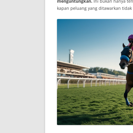
menguntungkan.
Ini bukan hanya te
kapan peluang yang ditawarkan tidak