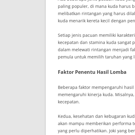
paling populer, di mana kuda harus ber
melibatkan rintangan yang harus dilal
kuda menarik kereta kecil dengan pe
Setiap jenis pacuan memiliki karakter
kecepatan dan stamina kuda sangat 
dalam melewati rintangan menjadi f
pemula untuk memilih taruhan yang l
Faktor Penentu Hasil Lomba
Beberapa faktor mempengaruhi hasil 
memengaruhi kinerja kuda. Misalnya
kecepatan.
Kedua, kesehatan dan kebugaran kuda 
akan mampu memberikan performa terb
yang perlu diperhatikan. Joki yang b