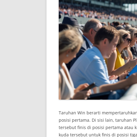
Taruhan Win berarti mempertaruhkan u
posisi pertama. Di sisi lain, taruha
tersebut finis di posisi pertama ata
kuda tersebut untuk finis di posisi t