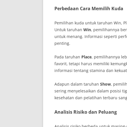
Perbedaan Cara Memilih Kuda
Pemilihan kuda untuk taruhan Win, P
Untuk taruhan
Win
, pemilihannya be
untuk menang. Informasi seperti perf
penting.
Pada taruhan
Place
, pemilihannya leb
favorit, tetapi harus memiliki kemungki
informasi tentang stamina dan kekuat
Adapun dalam taruhan
Show
, pemil
sering menyelesaikan dalam posisi tiga
kesehatan dan pelatihan terbaru sa
Analisis Risiko dan Peluang
Analisis risiko berbeda untuk masing