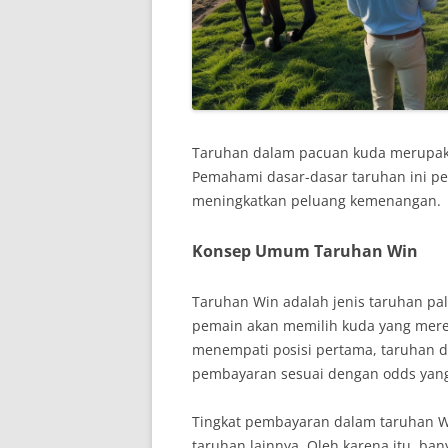
Taruhan dalam pacuan kuda merupakan 
Pemahami dasar-dasar taruhan ini p
meningkatkan peluang kemenangan.
Konsep Umum Taruhan Win
Taruhan Win adalah jenis taruhan pal
pemain akan memilih kuda yang merek
menempati posisi pertama, taruhan 
pembayaran sesuai dengan odds yang
Tingkat pembayaran dalam taruhan Wi
taruhan lainnya. Oleh karena itu, ba