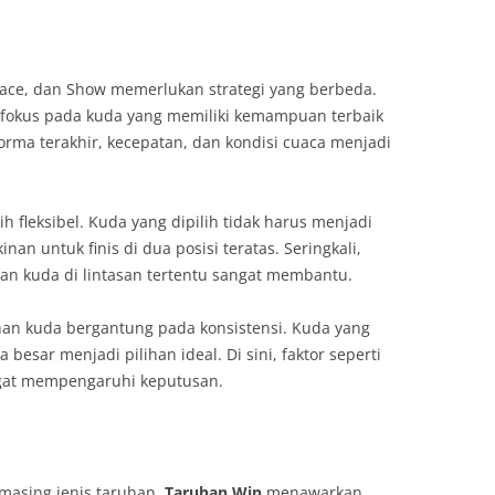
lace, dan Show memerlukan strategi yang berbeda.
rfokus pada kuda yang memiliki kemampuan terbaik
orma terakhir, kecepatan, dan kondisi cuaca menjadi
ih fleksibel. Kuda yang dipilih tidak harus menjadi
nan untuk finis di dua posisi teratas. Seringkali,
an kuda di lintasan tertentu sangat membantu.
ihan kuda bergantung pada konsistensi. Kuda yang
 besar menjadi pilihan ideal. Di sini, faktor seperti
ngat mempengaruhi keputusan.
-masing jenis taruhan.
Taruhan Win
menawarkan