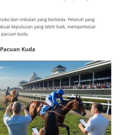
 risiko dan imbalan yang berbeda. Petaruh yang
at keputusan yang lebih baik, memperbesar
 pacuan kuda.
 Pacuan Kuda