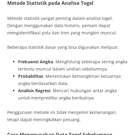
Metode Statistik pada Analisa Togel
Metode statistik sangat penting dalam analisa togel.
Dengan menggunakan data historis, pemain dapat
mengidentifikasi pola dan tren yang mungkin muncul.
Beberapa statistik dasar yang bisa digunakan meliputi:
Frekuensi Angka
: Menghitung seberapa sering angka
tertentu muncul dalam undian sebelumnya.
Probabilitas
: Menentukan kemungkinan keluarnya
angka berdasarkan data.
Analisis Regresi
: Mencari hubungan antar angka
untuk memprediksi angka berikutnya.
Penggunaan metode ini tidak menjamin kemenangan,
tetapi dapat meningkatkan peluang.
Cara Menggunakan Data Togel Sebelumnya