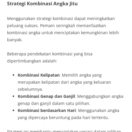
Strategi Kombinasi Angka Jitu
Menggunakan strategi kombinasi dapat meningkatkan
peluang sukses. Pemain seringkali memanfaatkan
kombinasi angka untuk menciptakan kemungkinan lebih
banyak.
Beberapa pendekatan kombinasi yang bisa
dipertimbangkan adalah:
Kombinasi Kelipatan
: Memilih angka yang
merupakan kelipatan dari angka yang keluaran
sebelumnya.
Kombinasi Genap dan Ganjil
: Menggabungkan angka
genap dan ganjil dalam satu pilihan.
Kombinasi berdasarkan Hari
: Menggunakan angka
yang dipercaya beruntung pada hari tertentu.
Strategi ini membantu menciptakan variasi dalam pilihan