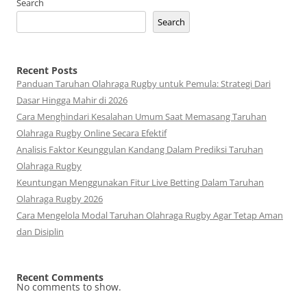
Search
Search
Recent Posts
Panduan Taruhan Olahraga Rugby untuk Pemula: Strategi Dari
Dasar Hingga Mahir di 2026
Cara Menghindari Kesalahan Umum Saat Memasang Taruhan
Olahraga Rugby Online Secara Efektif
Analisis Faktor Keunggulan Kandang Dalam Prediksi Taruhan
Olahraga Rugby
Keuntungan Menggunakan Fitur Live Betting Dalam Taruhan
Olahraga Rugby 2026
Cara Mengelola Modal Taruhan Olahraga Rugby Agar Tetap Aman
dan Disiplin
Recent Comments
No comments to show.