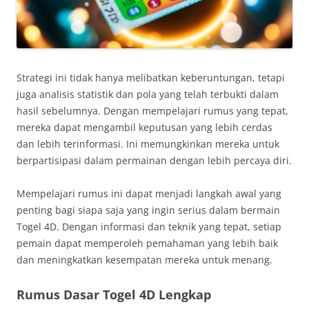
Strategi ini tidak hanya melibatkan keberuntungan, tetapi
juga analisis statistik dan pola yang telah terbukti dalam
hasil sebelumnya. Dengan mempelajari rumus yang tepat,
mereka dapat mengambil keputusan yang lebih cerdas
dan lebih terinformasi. Ini memungkinkan mereka untuk
berpartisipasi dalam permainan dengan lebih percaya diri.
Mempelajari rumus ini dapat menjadi langkah awal yang
penting bagi siapa saja yang ingin serius dalam bermain
Togel 4D. Dengan informasi dan teknik yang tepat, setiap
pemain dapat memperoleh pemahaman yang lebih baik
dan meningkatkan kesempatan mereka untuk menang.
Rumus Dasar Togel 4D Lengkap