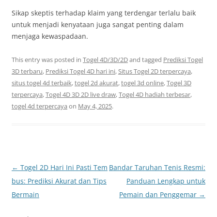
Sikap skeptis terhadap klaim yang terdengar terlalu baik
untuk menjadi kenyataan juga sangat penting dalam
menjaga kewaspadaan.
This entry was posted in
Togel 4D/3D/2D
and tagged
Prediksi Togel
3D terbaru
,
Prediksi Togel 4D hari ini
,
Situs Togel 2D terpercaya
,
situs togel 4d terbaik
,
togel 2d akurat
,
togel 3d online
,
Togel 3D
terpercaya
,
Togel 4D 3D 2D live draw
,
Togel 4D hadiah terbesar
,
togel 4d terpercaya
on
May 4, 2025
.
Post
←
Togel 2D Hari Ini Pasti Tem
Bandar Taruhan Tenis Resmi:
navigation
bus: Prediksi Akurat dan Tips
Panduan Lengkap untuk
Bermain
Pemain dan Penggemar
→