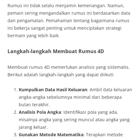
Rumus ini tidak selalu menjamin kemenangan. Namun,
pemain sering mengandalkan rumus ini berdasarkan data
dan pengamatan. Pemahaman tentang bagaimana rumus
ini bekerja sangat penting untuk menciptakan strategi
bermain yang lebih baik.
Langkah-langkah Membuat Rumus 4D
Membuat rumus 4D memerlukan analisis yang sistematis.
Berikut adalah langkah-langkah yang dapat diikuti:
Kumpulkan Data Hasil Keluaran
: Ambil data keluaran
angka-angka sebelumnya minimal dari beberapa
bulan terakhir.
Analisis Pola Angka
: Identifikasi pola yang ada,
misalnya angka yang sering muncul atau angka yang
jarang keluar.
Gunakan Metode Matematika
: Terapkan metode