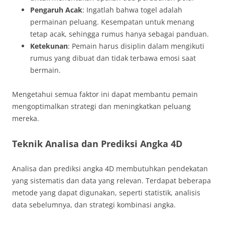
Pengaruh Acak
: Ingatlah bahwa togel adalah
permainan peluang. Kesempatan untuk menang
tetap acak, sehingga rumus hanya sebagai panduan.
Ketekunan
: Pemain harus disiplin dalam mengikuti
rumus yang dibuat dan tidak terbawa emosi saat
bermain.
Mengetahui semua faktor ini dapat membantu pemain
mengoptimalkan strategi dan meningkatkan peluang
mereka.
Teknik Analisa dan Prediksi Angka 4D
Analisa dan prediksi angka 4D membutuhkan pendekatan
yang sistematis dan data yang relevan. Terdapat beberapa
metode yang dapat digunakan, seperti statistik, analisis
data sebelumnya, dan strategi kombinasi angka.