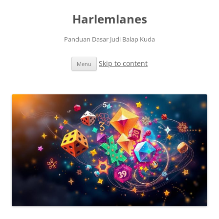
Harlemlanes
Panduan Dasar Judi Balap Kuda
Skip to content
Menu