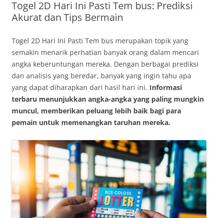
Togel 2D Hari Ini Pasti Tem bus: Prediksi
Akurat dan Tips Bermain
Togel 2D Hari Ini Pasti Tem bus merupakan topik yang
semakin menarik perhatian banyak orang dalam mencari
angka keberuntungan mereka. Dengan berbagai prediksi
dan analisis yang beredar, banyak yang ingin tahu apa
yang dapat diharapkan dari hasil hari ini.
Informasi
terbaru menunjukkan angka-angka yang paling mungkin
muncul, memberikan peluang lebih baik bagi para
pemain untuk memenangkan taruhan mereka.