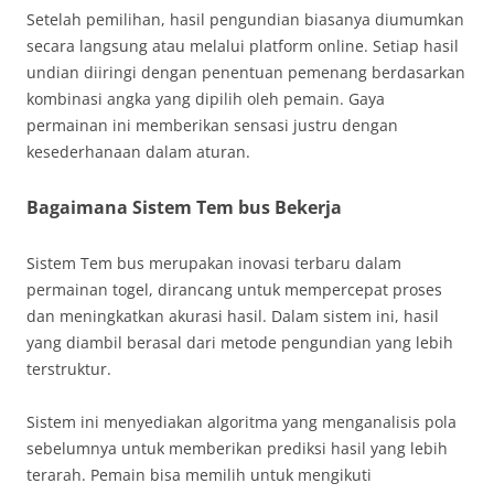
Setelah pemilihan, hasil pengundian biasanya diumumkan
secara langsung atau melalui platform online. Setiap hasil
undian diiringi dengan penentuan pemenang berdasarkan
kombinasi angka yang dipilih oleh pemain. Gaya
permainan ini memberikan sensasi justru dengan
kesederhanaan dalam aturan.
Bagaimana Sistem Tem bus Bekerja
Sistem Tem bus merupakan inovasi terbaru dalam
permainan togel, dirancang untuk mempercepat proses
dan meningkatkan akurasi hasil. Dalam sistem ini, hasil
yang diambil berasal dari metode pengundian yang lebih
terstruktur.
Sistem ini menyediakan algoritma yang menganalisis pola
sebelumnya untuk memberikan prediksi hasil yang lebih
terarah. Pemain bisa memilih untuk mengikuti