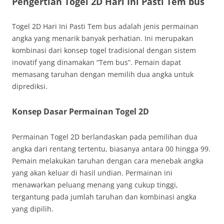
Pengertian Togel 2D Hari Ini Pasti Tem bus
Togel 2D Hari Ini Pasti Tem bus adalah jenis permainan
angka yang menarik banyak perhatian. Ini merupakan
kombinasi dari konsep togel tradisional dengan sistem
inovatif yang dinamakan “Tem bus”. Pemain dapat
memasang taruhan dengan memilih dua angka untuk
diprediksi.
Konsep Dasar Permainan Togel 2D
Permainan Togel 2D berlandaskan pada pemilihan dua
angka dari rentang tertentu, biasanya antara 00 hingga 99.
Pemain melakukan taruhan dengan cara menebak angka
yang akan keluar di hasil undian. Permainan ini
menawarkan peluang menang yang cukup tinggi,
tergantung pada jumlah taruhan dan kombinasi angka
yang dipilih.