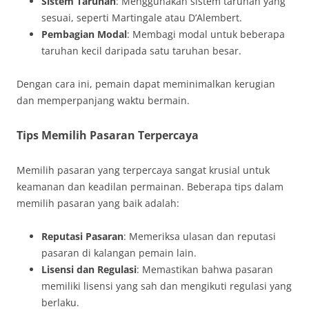
Sistem Taruhan
: Menggunakan sistem taruhan yang
sesuai, seperti Martingale atau D’Alembert.
Pembagian Modal
: Membagi modal untuk beberapa
taruhan kecil daripada satu taruhan besar.
Dengan cara ini, pemain dapat meminimalkan kerugian
dan memperpanjang waktu bermain.
Tips Memilih Pasaran Terpercaya
Memilih pasaran yang terpercaya sangat krusial untuk
keamanan dan keadilan permainan. Beberapa tips dalam
memilih pasaran yang baik adalah:
Reputasi Pasaran
: Memeriksa ulasan dan reputasi
pasaran di kalangan pemain lain.
Lisensi dan Regulasi
: Memastikan bahwa pasaran
memiliki lisensi yang sah dan mengikuti regulasi yang
berlaku.