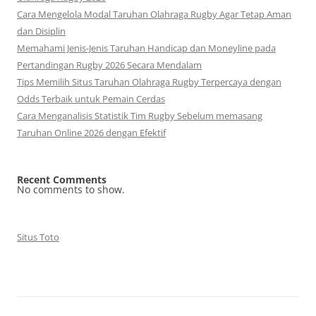
Cara Mengelola Modal Taruhan Olahraga Rugby Agar Tetap Aman
dan Disiplin
Memahami Jenis-Jenis Taruhan Handicap dan Moneyline pada
Pertandingan Rugby 2026 Secara Mendalam
Tips Memilih Situs Taruhan Olahraga Rugby Terpercaya dengan
Odds Terbaik untuk Pemain Cerdas
Cara Menganalisis Statistik Tim Rugby Sebelum memasang
Taruhan Online 2026 dengan Efektif
Recent Comments
No comments to show.
Situs Toto