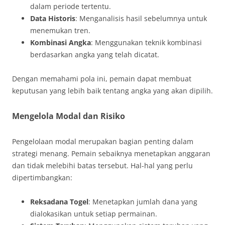
dalam periode tertentu.
Data Historis
: Menganalisis hasil sebelumnya untuk
menemukan tren.
Kombinasi Angka
: Menggunakan teknik kombinasi
berdasarkan angka yang telah dicatat.
Dengan memahami pola ini, pemain dapat membuat
keputusan yang lebih baik tentang angka yang akan dipilih.
Mengelola Modal dan Risiko
Pengelolaan modal merupakan bagian penting dalam
strategi menang. Pemain sebaiknya menetapkan anggaran
dan tidak melebihi batas tersebut. Hal-hal yang perlu
dipertimbangkan:
Reksadana Togel
: Menetapkan jumlah dana yang
dialokasikan untuk setiap permainan.