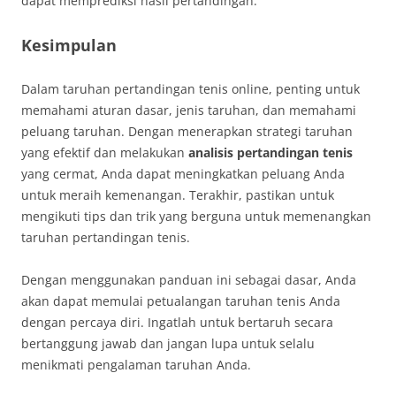
dapat memprediksi hasil pertandingan.
Kesimpulan
Dalam taruhan pertandingan tenis online, penting untuk
memahami aturan dasar, jenis taruhan, dan memahami
peluang taruhan. Dengan menerapkan strategi taruhan
yang efektif dan melakukan
analisis pertandingan tenis
yang cermat, Anda dapat meningkatkan peluang Anda
untuk meraih kemenangan. Terakhir, pastikan untuk
mengikuti tips dan trik yang berguna untuk memenangkan
taruhan pertandingan tenis.
Dengan menggunakan panduan ini sebagai dasar, Anda
akan dapat memulai petualangan taruhan tenis Anda
dengan percaya diri. Ingatlah untuk bertaruh secara
bertanggung jawab dan jangan lupa untuk selalu
menikmati pengalaman taruhan Anda.