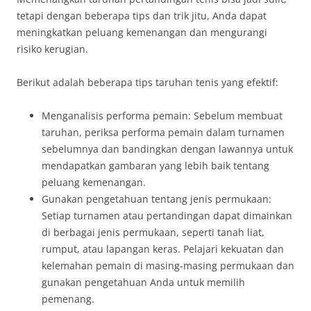
tetapi dengan beberapa tips dan trik jitu, Anda dapat
meningkatkan peluang kemenangan dan mengurangi
risiko kerugian.
Berikut adalah beberapa tips taruhan tenis yang efektif:
Menganalisis performa pemain: Sebelum membuat
taruhan, periksa performa pemain dalam turnamen
sebelumnya dan bandingkan dengan lawannya untuk
mendapatkan gambaran yang lebih baik tentang
peluang kemenangan.
Gunakan pengetahuan tentang jenis permukaan:
Setiap turnamen atau pertandingan dapat dimainkan
di berbagai jenis permukaan, seperti tanah liat,
rumput, atau lapangan keras. Pelajari kekuatan dan
kelemahan pemain di masing-masing permukaan dan
gunakan pengetahuan Anda untuk memilih
pemenang.