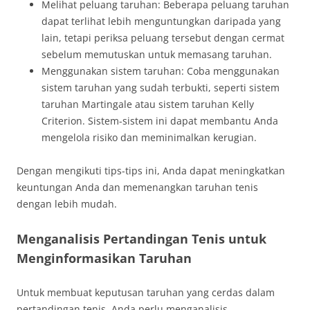
Melihat peluang taruhan: Beberapa peluang taruhan
dapat terlihat lebih menguntungkan daripada yang
lain, tetapi periksa peluang tersebut dengan cermat
sebelum memutuskan untuk memasang taruhan.
Menggunakan sistem taruhan: Coba menggunakan
sistem taruhan yang sudah terbukti, seperti sistem
taruhan Martingale atau sistem taruhan Kelly
Criterion. Sistem-sistem ini dapat membantu Anda
mengelola risiko dan meminimalkan kerugian.
Dengan mengikuti tips-tips ini, Anda dapat meningkatkan
keuntungan Anda dan memenangkan taruhan tenis
dengan lebih mudah.
Menganalisis Pertandingan Tenis untuk
Menginformasikan Taruhan
Untuk membuat keputusan taruhan yang cerdas dalam
pertandingan tenis, Anda perlu menganalisis