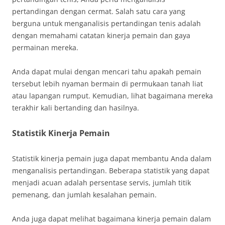
pertandingan dengan cermat. Salah satu cara yang
berguna untuk menganalisis pertandingan tenis adalah
dengan memahami catatan kinerja pemain dan gaya
permainan mereka.
Anda dapat mulai dengan mencari tahu apakah pemain
tersebut lebih nyaman bermain di permukaan tanah liat
atau lapangan rumput. Kemudian, lihat bagaimana mereka
terakhir kali bertanding dan hasilnya.
Statistik Kinerja Pemain
Statistik kinerja pemain juga dapat membantu Anda dalam
menganalisis pertandingan. Beberapa statistik yang dapat
menjadi acuan adalah persentase servis, jumlah titik
pemenang, dan jumlah kesalahan pemain.
Anda juga dapat melihat bagaimana kinerja pemain dalam