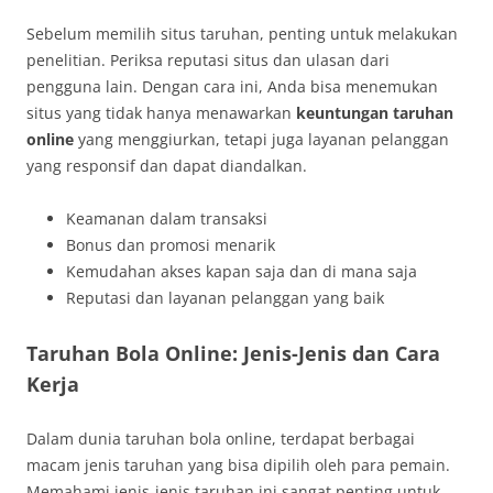
Sebelum memilih situs taruhan, penting untuk melakukan
penelitian. Periksa reputasi situs dan ulasan dari
pengguna lain. Dengan cara ini, Anda bisa menemukan
situs yang tidak hanya menawarkan
keuntungan taruhan
online
yang menggiurkan, tetapi juga layanan pelanggan
yang responsif dan dapat diandalkan.
Keamanan dalam transaksi
Bonus dan promosi menarik
Kemudahan akses kapan saja dan di mana saja
Reputasi dan layanan pelanggan yang baik
Taruhan Bola Online: Jenis-Jenis dan Cara
Kerja
Dalam dunia taruhan bola online, terdapat berbagai
macam jenis taruhan yang bisa dipilih oleh para pemain.
Memahami jenis-jenis taruhan ini sangat penting untuk