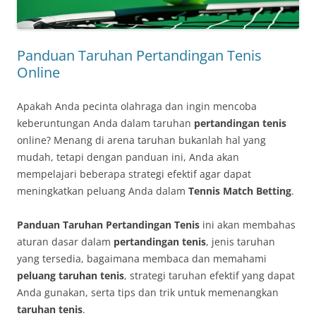
Panduan Taruhan Pertandingan Tenis
Online
Apakah Anda pecinta olahraga dan ingin mencoba
keberuntungan Anda dalam taruhan
pertandingan tenis
online? Menang di arena taruhan bukanlah hal yang
mudah, tetapi dengan panduan ini, Anda akan
mempelajari beberapa strategi efektif agar dapat
meningkatkan peluang Anda dalam
Tennis Match Betting
.
Panduan Taruhan Pertandingan Tenis
ini akan membahas
aturan dasar dalam
pertandingan tenis
, jenis taruhan
yang tersedia, bagaimana membaca dan memahami
peluang taruhan tenis
, strategi taruhan efektif yang dapat
Anda gunakan, serta tips dan trik untuk memenangkan
taruhan tenis
.