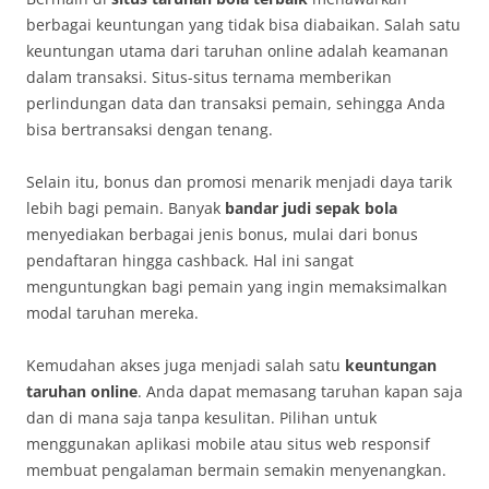
berbagai keuntungan yang tidak bisa diabaikan. Salah satu
keuntungan utama dari taruhan online adalah keamanan
dalam transaksi. Situs-situs ternama memberikan
perlindungan data dan transaksi pemain, sehingga Anda
bisa bertransaksi dengan tenang.
Selain itu, bonus dan promosi menarik menjadi daya tarik
lebih bagi pemain. Banyak
bandar judi sepak bola
menyediakan berbagai jenis bonus, mulai dari bonus
pendaftaran hingga cashback. Hal ini sangat
menguntungkan bagi pemain yang ingin memaksimalkan
modal taruhan mereka.
Kemudahan akses juga menjadi salah satu
keuntungan
taruhan online
. Anda dapat memasang taruhan kapan saja
dan di mana saja tanpa kesulitan. Pilihan untuk
menggunakan aplikasi mobile atau situs web responsif
membuat pengalaman bermain semakin menyenangkan.