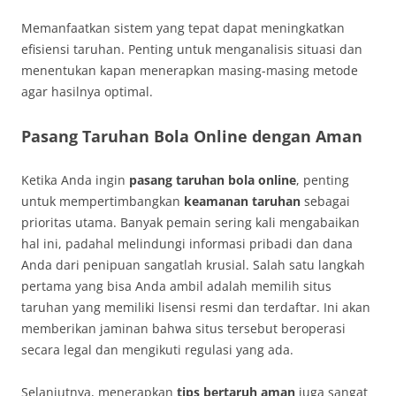
Memanfaatkan sistem yang tepat dapat meningkatkan
efisiensi taruhan. Penting untuk menganalisis situasi dan
menentukan kapan menerapkan masing-masing metode
agar hasilnya optimal.
Pasang Taruhan Bola Online dengan Aman
Ketika Anda ingin
pasang taruhan bola online
, penting
untuk mempertimbangkan
keamanan taruhan
sebagai
prioritas utama. Banyak pemain sering kali mengabaikan
hal ini, padahal melindungi informasi pribadi dan dana
Anda dari penipuan sangatlah krusial. Salah satu langkah
pertama yang bisa Anda ambil adalah memilih situs
taruhan yang memiliki lisensi resmi dan terdaftar. Ini akan
memberikan jaminan bahwa situs tersebut beroperasi
secara legal dan mengikuti regulasi yang ada.
Selanjutnya, menerapkan
tips bertaruh aman
juga sangat