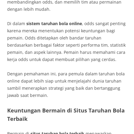
membandingkan odds, dan memilih tim atau permainan
dengan lebih mudah.
Di dalam
sistem taruhan bola online
, odds sangat penting
karena mereka menentukan potensi keuntungan bagi
pemain. Odds ditetapkan oleh bandar taruhan
berdasarkan berbagai faktor seperti performa tim, statistik
pemain, dan aspek lainnya. Pemain harus memahami cara
kerja odds untuk dapat membuat pilihan yang cerdas.
Dengan pemahaman ini, para pemula dalam taruhan bola
online dapat lebih siap untuk menjelajahi dunia taruhan
sambil menerapkan strategi yang baik dan bertanggung
jawab saat bermain.
Keuntungan Bermain di Situs Taruhan Bola
Terbaik
Bermain di
situs taruhan bola terbaik
menawarkan