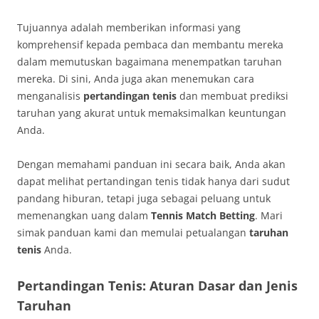
Tujuannya adalah memberikan informasi yang
komprehensif kepada pembaca dan membantu mereka
dalam memutuskan bagaimana menempatkan taruhan
mereka. Di sini, Anda juga akan menemukan cara
menganalisis
pertandingan tenis
dan membuat prediksi
taruhan yang akurat untuk memaksimalkan keuntungan
Anda.
Dengan memahami panduan ini secara baik, Anda akan
dapat melihat pertandingan tenis tidak hanya dari sudut
pandang hiburan, tetapi juga sebagai peluang untuk
memenangkan uang dalam
Tennis Match Betting
. Mari
simak panduan kami dan memulai petualangan
taruhan
tenis
Anda.
Pertandingan Tenis: Aturan Dasar dan Jenis
Taruhan