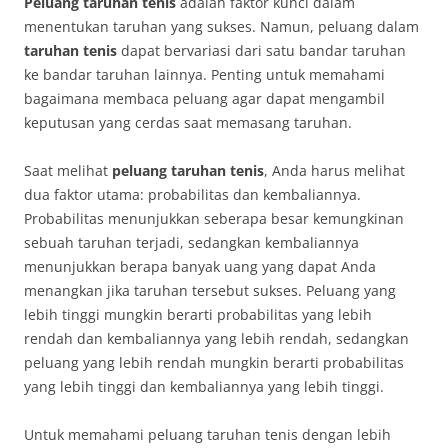
Peluang taruhan tenis
adalah faktor kunci dalam
menentukan taruhan yang sukses. Namun, peluang dalam
taruhan tenis
dapat bervariasi dari satu bandar taruhan
ke bandar taruhan lainnya. Penting untuk memahami
bagaimana membaca peluang agar dapat mengambil
keputusan yang cerdas saat memasang taruhan.
Saat melihat
peluang taruhan tenis
, Anda harus melihat
dua faktor utama: probabilitas dan kembaliannya.
Probabilitas menunjukkan seberapa besar kemungkinan
sebuah taruhan terjadi, sedangkan kembaliannya
menunjukkan berapa banyak uang yang dapat Anda
menangkan jika taruhan tersebut sukses. Peluang yang
lebih tinggi mungkin berarti probabilitas yang lebih
rendah dan kembaliannya yang lebih rendah, sedangkan
peluang yang lebih rendah mungkin berarti probabilitas
yang lebih tinggi dan kembaliannya yang lebih tinggi.
Untuk memahami peluang taruhan tenis dengan lebih