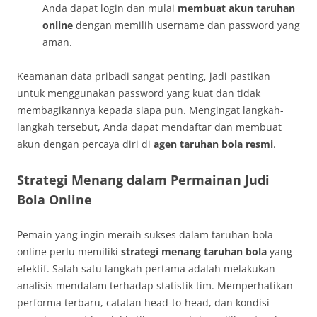
Anda dapat login dan mulai
membuat akun taruhan
online
dengan memilih username dan password yang
aman.
Keamanan data pribadi sangat penting, jadi pastikan
untuk menggunakan password yang kuat dan tidak
membagikannya kepada siapa pun. Mengingat langkah-
langkah tersebut, Anda dapat mendaftar dan membuat
akun dengan percaya diri di
agen taruhan bola resmi
.
Strategi Menang dalam Permainan Judi
Bola Online
Pemain yang ingin meraih sukses dalam taruhan bola
online perlu memiliki
strategi menang taruhan bola
yang
efektif. Salah satu langkah pertama adalah melakukan
analisis mendalam terhadap statistik tim. Memperhatikan
performa terbaru, catatan head-to-head, dan kondisi