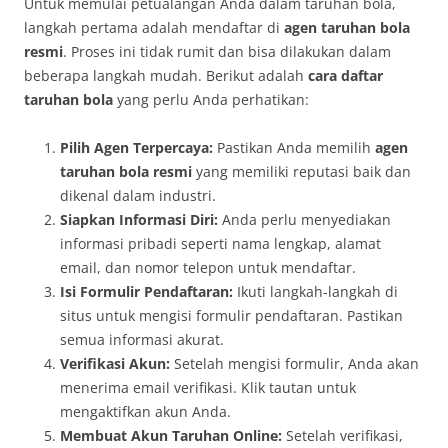
Untuk memulai petualangan Anda dalam taruhan bola,
langkah pertama adalah mendaftar di
agen taruhan bola
resmi
. Proses ini tidak rumit dan bisa dilakukan dalam
beberapa langkah mudah. Berikut adalah
cara daftar
taruhan bola
yang perlu Anda perhatikan:
Pilih Agen Terpercaya:
Pastikan Anda memilih
agen
taruhan bola resmi
yang memiliki reputasi baik dan
dikenal dalam industri.
Siapkan Informasi Diri:
Anda perlu menyediakan
informasi pribadi seperti nama lengkap, alamat
email, dan nomor telepon untuk mendaftar.
Isi Formulir Pendaftaran:
Ikuti langkah-langkah di
situs untuk mengisi formulir pendaftaran. Pastikan
semua informasi akurat.
Verifikasi Akun:
Setelah mengisi formulir, Anda akan
menerima email verifikasi. Klik tautan untuk
mengaktifkan akun Anda.
Membuat Akun Taruhan Online:
Setelah verifikasi,