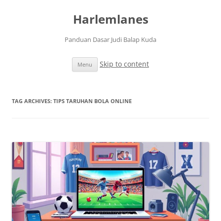
Harlemlanes
Panduan Dasar Judi Balap Kuda
Skip to content
Menu
TAG ARCHIVES:
TIPS TARUHAN BOLA ONLINE