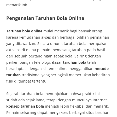
menarik ini!
Pengenalan Taruhan Bola Online
Taruhan bola online
mulai menarik bagi banyak orang
karena kemudahan akses dan berbagai pilihan permainan
yang ditawarkan. Secara umum, taruhan bola merupakan
aktivitas di mana pemain memasang taruhan pada hasil
dari sebuah pertandingan sepak bola. Seiring dengan
perkembangan teknologi,
dasar taruhan bola
telah
beradaptasi dengan sistem online, menggantikan
metode
taruhan
tradisional yang seringkali memerlukan kehadiran
fisik di tempat tertentu.
Sejarah taruhan bola menunjukkan bahwa praktik ini
sudah ada sejak lama, tetapi dengan munculnya internet,
konsep taruhan bola
menjadi lebih fleksibel dan menarik.
Pemain sekarang dapat mengakses berbagai situs taruhan,