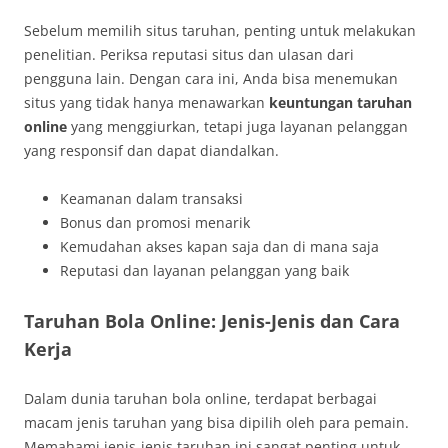
Sebelum memilih situs taruhan, penting untuk melakukan
penelitian. Periksa reputasi situs dan ulasan dari
pengguna lain. Dengan cara ini, Anda bisa menemukan
situs yang tidak hanya menawarkan
keuntungan taruhan
online
yang menggiurkan, tetapi juga layanan pelanggan
yang responsif dan dapat diandalkan.
Keamanan dalam transaksi
Bonus dan promosi menarik
Kemudahan akses kapan saja dan di mana saja
Reputasi dan layanan pelanggan yang baik
Taruhan Bola Online: Jenis-Jenis dan Cara
Kerja
Dalam dunia taruhan bola online, terdapat berbagai
macam jenis taruhan yang bisa dipilih oleh para pemain.
Memahami jenis-jenis taruhan ini sangat penting untuk