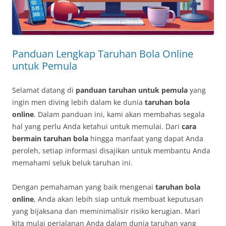
Panduan Lengkap Taruhan Bola Online
untuk Pemula
Selamat datang di
panduan taruhan untuk pemula
yang
ingin men diving lebih dalam ke dunia
taruhan bola
online
. Dalam panduan ini, kami akan membahas segala
hal yang perlu Anda ketahui untuk memulai. Dari
cara
bermain taruhan bola
hingga manfaat yang dapat Anda
peroleh, setiap informasi disajikan untuk membantu Anda
memahami seluk beluk taruhan ini.
Dengan pemahaman yang baik mengenai
taruhan bola
online
, Anda akan lebih siap untuk membuat keputusan
yang bijaksana dan meminimalisir risiko kerugian. Mari
kita mulai perjalanan Anda dalam dunia taruhan yang