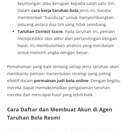
keuntungan atau kerugian kepada salah satu tim.
Dalam
cara kerja taruhan bola
jenis ini, bandar
memberikan “handicap” untuk menyeimbangkan
peluang antara dua tim yang tidak seimbang.
Taruhan Correct Score
: Pada taruhan ini, pemain
memprediksi skor akhir dari pertandingan dengan
tepat. Ini membutuhkan analisis yang mendalam
untuk memilih angka dengan benar.
Pemahaman yang baik tentang setiap jenis taruhan akan
membantu pemain menentukan strategi yang paling
efektif dalam
permainan judi bola online
. Dengan begitu,
mereka dapat memaksimalkan pengalaman taruhan
mereka dan mencapai hasil yang lebih baik.
Cara Daftar dan Membuat Akun di Agen
Taruhan Bola Resmi